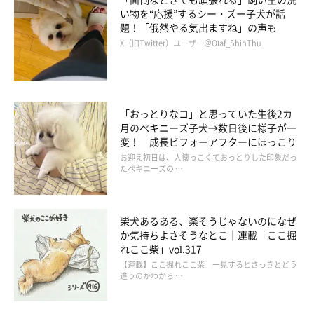
い物を“応援”するシー・ズー子犬が話
題！「俄然やる気出ますね」の声も
X（旧Twitter）ユーザー＠Olaf_ShihThu
「おっとりなコ」と思っていた生後2カ
月のペキニーズ子犬→数日後に様子が一
変！ 成長ビフォーアフターにほっこり
お迎え初日は、人懐っこくておっとりした印象だっ
たペキニーズの …
柴犬あるある、楽そうじゃないのになぜ
か気持ちよさそうなとこ｜連載「ここ掘
れここ柴」vol.317
【連載】ここ掘れここ柴 一見するとさっきとどう
違うのかわから …