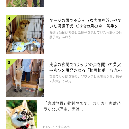
ケージの隅で不安そうな表情を浮かべて
いた保護子犬→3才9カ月の今、苦手を克
服し頼もしいコに成長！
お迎え当日は緊張した様子を見せていた元野犬の保
護子犬。あれか …
実家の玄関で“ばぁば”の声を聞いた柴犬
→喜びを爆発させる「相思相愛」な光景
にほっこり
玄関でしっぽを振り、ソワソワと落ち着かない様子
の柴犬。その先 …
「肉球放置」絶対やめて。 カサカサ肉球が
良くない理由、実は...
PR(AIGATE株式会社)