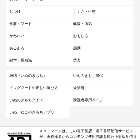
しつけ
しぐさ・生態
食事・フード
健康・病気
かわいい
おもしろ
あるある
感動
雑学・豆知識
柴犬
雑誌『いぬのきもち』
いぬのきもち健保
ドッグフードの正しい選び方
犬診断
いぬのきもちクイズ
購読者専用ページ
いぬ・ねこのきもちアプリ
ＡＢＪマークは、この電子書店・電子書籍配信サービス
が、著作権者からコンテンツ使用許諾を得た正規版配信サ