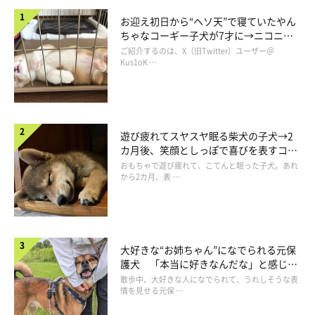
お迎え初日から“ヘソ天”で寝ていたやん
ちゃなコーギー子犬が7才に→ニコニ
コ“コーギースマイル”が魅力のコに成
ご紹介するのは、X（旧Twitter）ユーザー＠
長！
Kus1oK …
遊び疲れてスヤスヤ眠る柴犬の子犬→2
カ月後、笑顔としっぽで喜びを表すコに
成長！
おもちゃで遊び疲れて、こてんと眠った子犬。あれ
から2カ月、表 …
大好きな“お姉ちゃん”になでられる元保
護犬 「本当に好きなんだな」と感じる
表情にほっこり
散歩中、大好きな人になでられて、うれしそうな表
情を見せる元保 …