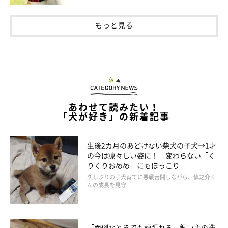
もっと見る
あわせて読みたい！
「犬が好き」の新着記事
生後2カ月のあどけない柴犬の子犬→1才
の今は凛々しい姿に！ 変わらない「く
りくりおめめ」にもほっこり
久しぶりの子犬育てに悪戦苦闘しながら、慎之介く
んの成長を見守 …
「面倒なときでも頑張れる」飼い主の洗