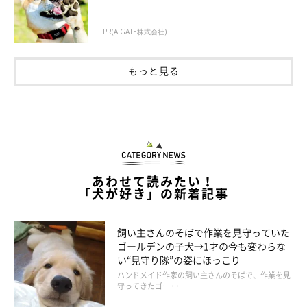
PR(AIGATE株式会社)
まったりしているむぎくん
＠mugi_maltipoo
もっと見る
飼い主さん：
「むぎは好奇心旺盛な性格なので、人や犬はもちろん、いろいろ
なものに興味を示します。そのため、なかなか散歩が進まないこ
ともあるのですが、そんなむぎにとって好きなもの、楽しいこと
がたくさん見つかるように、いろいろな経験をさせてあげたいな
あわせて読みたい！
「犬が好き」の新着記事
と思っています。これからも一緒に楽しい思い出をたくさんつく
っていきたいです」
飼い主さんのそばで作業を見守っていた
ゴールデンの子犬→1才の今も変わらな
むぎくんとのこれからが、とっても楽しみですね！
い“見守り隊”の姿にほっこり
ハンドメイド作家の飼い主さんのそばで、作業を見
守ってきたゴー …
写真提供・取材協力／
＠mugi_maltipoo
さん／X（旧Twitter）