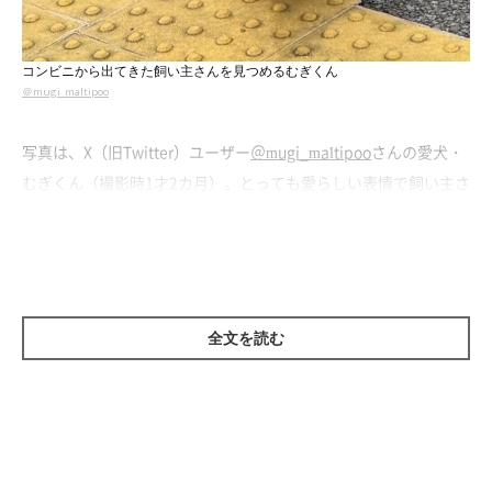
コンビニから出てきた飼い主さんを見つめるむぎくん
＠mugi_maltipoo
写真は、X（旧Twitter）ユーザー
＠mugi_maltipoo
さんの愛犬・
むぎくん（撮影時1才2カ月）。とっても愛らしい表情で飼い主さ
んを見ているようですが、いったい何があったのでしょうか？
飼い主さん：
「この写真は、散歩の途中でママだけがコンビニに寄り、買い物
を終えて出てきたときの様子です。むぎはパパと外で待っていて
全文を読む
くれたのですが、5分ぶりの再会でも“笑顔”で出迎え喜んでくれ
ました」