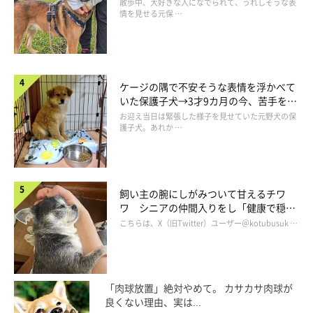
表情にほっこり
散歩中、大好きな人になでられて、うれしそうな表
情を見せる元保 …
最後に、こんな思いも聞かせてくれました。
ケージの隅で不安そうな表情を浮かべて
いた保護子犬→3才9カ月の今、苦手を克
服し頼もしいコに成長！
お迎え当日は緊張した様子を見せていた元野犬の保
護子犬。あれか …
飼い主の腕にしがみついて甘えるチワ
ワ シニアの仲間入りをし「健康で穏や
かな暮らしが続いてほしい」と願う
こちらは、X（旧Twitter）ユーザー＠kotubusuk …
「肉球放置」絶対やめて。 カサカサ肉球が
良くない理由、実は...