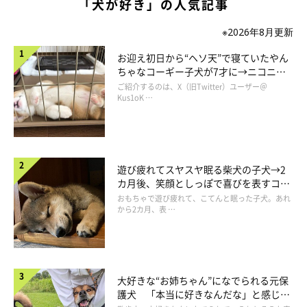
「犬が好き」の人気記事
※2026年8月更新
お迎え初日から“ヘソ天”で寝ていたやん
ちゃなコーギー子犬が7才に→ニコニ
コ“コーギースマイル”が魅力のコに成
ご紹介するのは、X（旧Twitter）ユーザー＠
長！
Kus1oK …
遊び疲れてスヤスヤ眠る柴犬の子犬→2
カ月後、笑顔としっぽで喜びを表すコに
成長！
おもちゃで遊び疲れて、こてんと眠った子犬。あれ
から2カ月、表 …
お出かけ中のむぎくんの様子
＠mugi_maltipoo
そんなむぎくんとの暮らしについてお聞きすると「むぎがいるだ
大好きな“お姉ちゃん”になでられる元保
けで癒やされて、毎日が幸せです」と話してくれた飼い主さん。
護犬 「本当に好きなんだな」と感じる