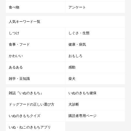
食べ物
アンケート
人気キーワード一覧
しつけ
しぐさ・生態
食事・フード
健康・病気
かわいい
おもしろ
あるある
感動
雑学・豆知識
柴犬
雑誌『いぬのきもち』
いぬのきもち健保
ドッグフードの正しい選び方
犬診断
いぬのきもちクイズ
購読者専用ページ
いぬ・ねこのきもちアプリ