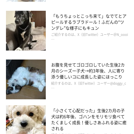
取材・文／長谷部サチ
※この記事は投稿者さまに取材し、了承の上制作したものです。
「もうちょっとこっち来て」なでてとア
2026年5月時点の情報であり、現在と異なる場合があります。
ピールするラブラドール！ふだんの“ツ
ンデレ”な様子にもキュン
ご紹介するのは、X（旧Twitter）ユーザー＠N_oooi
…
お腹を見せてゴロゴロしていた生後2カ
月のシーズー子犬→約3年後、人に寄り
添う優しいコに成長した姿にほっこり
紹介するのは、X（旧Twitter）ユーザー@doggy_c
…
「小さくて心配だった」生後2カ月の子
犬は約6年後、ゴハンをモリモリ食べて
たくましく成長！優しさあふれる姿に癒
される