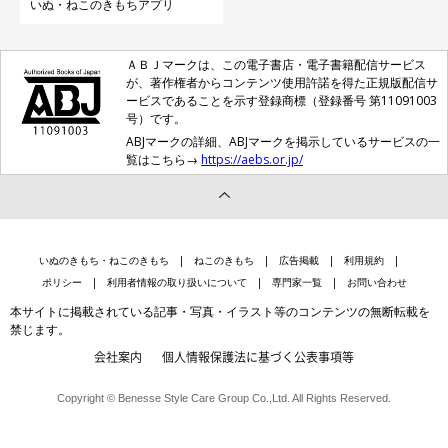
いぬ・ねこのきもちアプリ
ＡＢＪマークは、この電子書店・電子書籍配信サービス
が、著作権者からコンテンツ使用許諾を得た正規版配信サ
ービスであることを示す登録商標（登録番号 第11091003
号）です。
ABJマークの詳細、ABJマークを掲示しているサービスの一
覧はこちら→
https://aebs.or.jp/
いぬのきもち・ねこのきもち
ねこのきもち
広告掲載
利用規約
ポリシー
利用者情報の取り扱いについて
専門家一覧
お問い合わせ
本サイトに掲載されている記事・写真・イラスト等のコンテンツの無断転載を
禁じます。
会社案内
個人情報保護法に基づく公表事項等
Copyright © Benesse Style Care Group Co.,Ltd. All Rights Reserved.