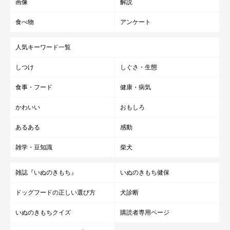
画像
解説
食べ物
アンケート
人気キーワード一覧
しつけ
しぐさ・生態
食事・フード
健康・病気
かわいい
おもしろ
あるある
感動
雑学・豆知識
柴犬
雑誌『いぬのきもち』
いぬのきもち健保
ドッグフードの正しい選び方
犬診断
いぬのきもちクイズ
購読者専用ページ