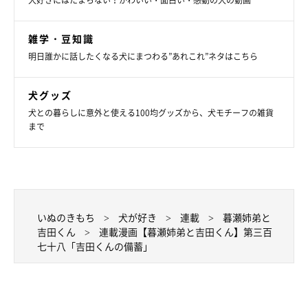
犬好きにはたまらない！かわいい・面白い・感動の犬の動画
雑学・豆知識
明日誰かに話したくなる犬にまつわる”あれこれ”ネタはこちら
犬グッズ
犬との暮らしに意外と使える100均グッズから、犬モチーフの雑貨
まで
いぬのきもち
犬が好き
連載
暮瀬姉弟と
吉田くん
連載漫画【暮瀬姉弟と吉田くん】第三百
七十八「吉田くんの備蓄」