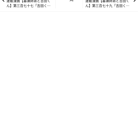
連載漫画【暮瀬姉弟と吉田く
連載漫画【暮瀬姉弟と吉田く
ん】第三百七十七「吉田くん
ん】第三百七十九「吉田くん
の耳聡さ」
と水筒」