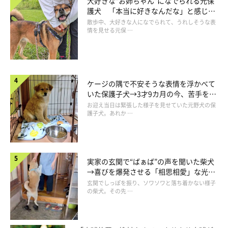
大好きな“お姉ちゃん”になでられる元保
護犬 「本当に好きなんだな」と感じる
表情にほっこり
散歩中、大好きな人になでられて、うれしそうな表
情を見せる元保 …
ケージの隅で不安そうな表情を浮かべて
いた保護子犬→3才9カ月の今、苦手を克
服し頼もしいコに成長！
お迎え当日は緊張した様子を見せていた元野犬の保
護子犬。あれか …
実家の玄関で“ばぁば”の声を聞いた柴犬
→喜びを爆発させる「相思相愛」な光景
にほっこり
玄関でしっぽを振り、ソワソワと落ち着かない様子
の柴犬。その先 …