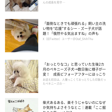
んの成長を見守 …
「面倒なときでも頑張れる」飼い主の洗
い物を“応援”するシー・ズー子犬が話
題！「俄然やる気出ますね」の声も
X（旧Twitter）ユーザー＠Olaf_ShihThu
「おっとりなコ」と思っていた生後2カ
月のペキニーズ子犬→数日後に様子が一
変！ 成長ビフォーアフターにほっこり
お迎え初日は、人懐っこくておっとりした印象だっ
たペキニーズの …
柴犬あるある、楽そうじゃないのになぜ
か気持ちよさそうなとこ｜連載「ここ掘