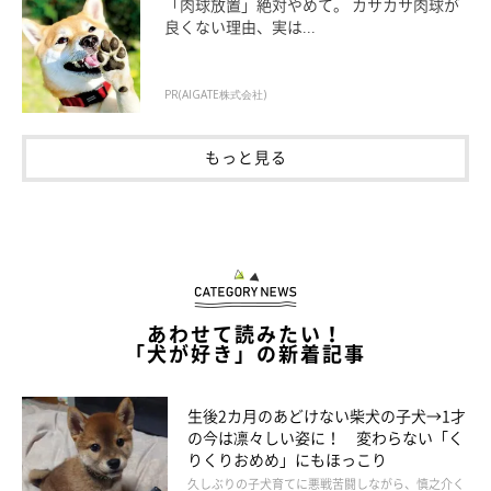
「肉球放置」絶対やめて。 カサカサ肉球が
良くない理由、実は...
PR(AIGATE株式会社)
もっと見る
あわせて読みたい！
「犬が好き」の新着記事
生後2カ月のあどけない柴犬の子犬→1才
の今は凛々しい姿に！ 変わらない「く
りくりおめめ」にもほっこり
久しぶりの子犬育てに悪戦苦闘しながら、慎之介く