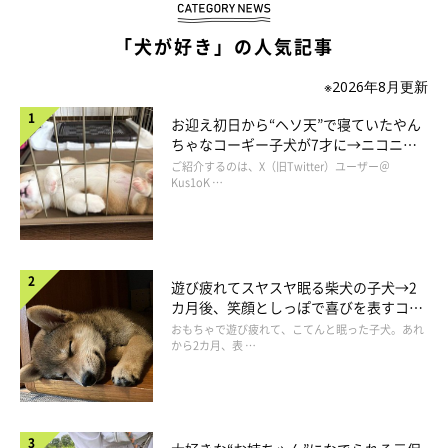
「犬が好き」の人気記事
※2026年8月更新
お迎え初日から“ヘソ天”で寝ていたやん
ちゃなコーギー子犬が7才に→ニコニ
コ“コーギースマイル”が魅力のコに成
ご紹介するのは、X（旧Twitter）ユーザー＠
長！
Kus1oK …
遊び疲れてスヤスヤ眠る柴犬の子犬→2
カ月後、笑顔としっぽで喜びを表すコに
成長！
おもちゃで遊び疲れて、こてんと眠った子犬。あれ
から2カ月、表 …