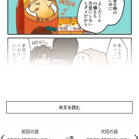
今日のふりかえり：
今年も気づけば半年を過ぎ、周一は吉田くんの食糧、非常用を含
全文を読む
めた保存食の期限をひとつひとつを確認。
飼い主も、愛犬も。いざという時に困らないよう、準備は万全
に！
前回の話
次回の話
一覧