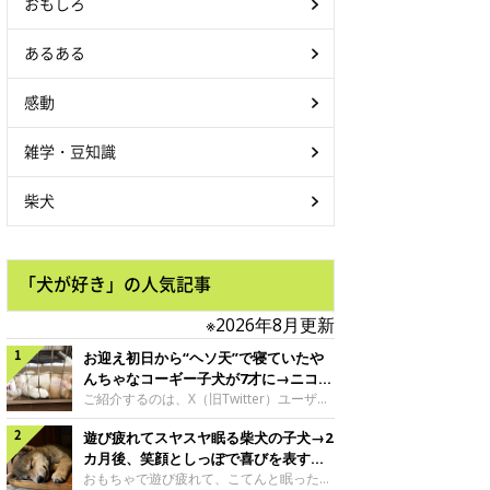
おもしろ
あるある
感動
雑学・豆知識
柴犬
「犬が好き」の人気記事
※2026年8月更新
お迎え初日から“ヘソ天”で寝ていたや
んちゃなコーギー子犬が7才に→ニコニ
コ“コーギースマイル”が魅力のコに成
ご紹介するのは、X（旧Twitter）ユーザー
＠Kus1oKg2vsgdWS2さんの愛犬でウェル
長！
遊び疲れてスヤスヤ眠る柴犬の子犬→2
シュ・コーギー・ペンブロークの神楽ちゃ
ん。今年の8月で7才になるという神楽ちゃ
カ月後、笑顔としっぽで喜びを表すコ
んですが、いったいどんな子犬時代を過ご
に成長！
おもちゃで遊び疲れて、こてんと眠った子