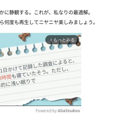
かに静観する。これが、私なりの最適解。
ら何度も再生してニヤニヤ楽しみましょう。
もっとみる
arrow_forward_ios
Powered by 
GliaStudios
M
u