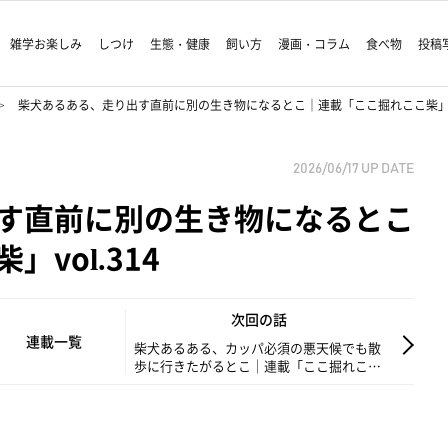
雑学お楽しみ
しつけ
生態・健康
飼い方
漫画・コラム
食べ物
投稿
柴犬あるある、走り出す直前に別の生き物になるとこ｜連載「ここ掘れここ柴」vol
2026/06/17
UP DATE
す直前に別の生き物になるとこ
vol.314
次回の話
連載一覧
柴犬あるある、カッパ必須の悪天候でも散
歩に行きたがるとこ｜連載「ここ掘れここ
柴」vol.315