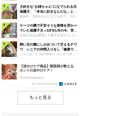
したのでしょうか。今回は、神楽ちゃんの
犬。あれから2カ月、表情や行動にさまざ
成長を飼い主さんと振り返ります！神楽ち
大好きな“お姉ちゃん”になでられる元
まな変化が見られるようになりました。遊
ゃんの成長について聞いた！お迎えから数
び疲れて眠る生後2カ月のなっちゃん遊び
保護犬 「本当に好きなんだな」と感
日後の神楽ちゃん（撮影時生後2カ月）＠
疲れた様子のなっちゃん。@Pkndg_紹介
じる表情にほっこり
散歩中、大好きな人になでられて、うれし
Kus1oKg2vsgdWS2――お迎え当初の神楽
するのは、X（旧Twitter）ユーザー
そうな表情を見せる元保護犬。甘えるよう
ちゃんの様子について教えてください。飼
@Pkndg_さんの愛犬・なっちゃん（取材
ケージの隅で不安そうな表情を浮かべ
な姿に、見ているこちらまでほっこりしま
い主さん： 「お迎え当日から“ヘソ天”で寝
時、生後4カ月／柴犬）。こちらの写真
す。大好きな“お姉ちゃん”に甘える小次郎
ていた保護子犬→3才9カ月の今、苦手
るようなコでし
は、なっちゃんが生後2カ月のころに撮影
くん妹さんになでてもらい、うれしそうな
を克服し頼もしいコに成長！
お迎え当日は緊張した様子を見せていた元
された一枚です。この日、なっちゃんは家
表情を見せる小次郎くん（2026年6月撮
野犬の保護子犬。あれから約3年半、苦手
族と一緒におもちゃで遊んでいました。た
影）。@mika_Jimmy紹介するのは、X（旧
飼い主の腕にしがみついて甘えるチワ
だったことを一つひとつ克服し、家族に寄
くさん遊んで疲れたのか、その後は眠り始
Twitter）ユーザー@mika_Jimmyさんの愛
り添う姿を見せています。お迎え当日、ケ
ワ シニアの仲間入りをし「健康で穏
めたそうです。眠るなっちゃん。
犬・小次郎くん（撮影時5才）。こちら
ージの隅で不安そうにお迎え当日のシルビ
やかな暮らしが続いてほしい」と願う
こちらは、X（旧Twitter）ユーザー＠
@Pkndg_
は、飼い主さんの妹さんと一緒に散歩をし
アちゃん。@nemonemotos今回紹介する
kotubusuke617さんが投稿した写真。写
たときに撮影したという一枚です。この
のは、X（旧Twitter）ユーザー
っているのは、愛犬でチワワのつぶしゃん
【涙やけケア商品】獣医師が教える、
日、飼い主さんは実家から自宅へ帰る途
@nemonemotosさんの愛犬・シルビアち
（本名：こつぶちゃん）です。飼い主さん
ホントの涙やけケア！
中、妹さんと公園で待ち合わせ
ゃん（撮影当時、生後推定2カ月）。飼い
の腕にしがみつくつぶしゃん（撮影時6
主さんが「#最初に撮った一枚」として投
才）＠kotubusuke617撮影当時の状況に
PR(AIGATE株式会社)
稿した写真には、ケージの隅で不安そうな
ついて伺うと、飼い主さんはこう教えてく
Recommended by
表情を浮かべるシルビアちゃんの姿が写っ
れました。飼い主さん： 「ある休日のこ
ていました。こちらは、保護犬だったシル
とです。私がソファに座った途端にひざの
上にのってきたので、そのままなでながら
もっと見る
テレビを見ていたのですが、微動だにしな
いので気になって見てみると、腕にしがみ
つくような形で気持ちよさそうに