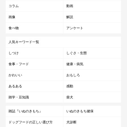
コラム
動画
画像
解説
食べ物
アンケート
人気キーワード一覧
しつけ
しぐさ・生態
食事・フード
健康・病気
かわいい
おもしろ
あるある
感動
雑学・豆知識
柴犬
雑誌『いぬのきもち』
いぬのきもち健保
ドッグフードの正しい選び方
犬診断