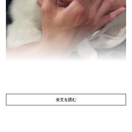
生後2ヶ月頃のちまきちゃん
chimaki_mizore_oden
紹介するのは、Instagramユーザー
chimaki_mizore_oden
さんの
全文を読む
愛犬・ちまきちゃん（取材時2才／ジャック・ラッセル・テリ
ア）。笑顔を見せる様子がかわいらしいですね。
ちまきちゃんは約2年後、どんなコに成長したのでしょうか。