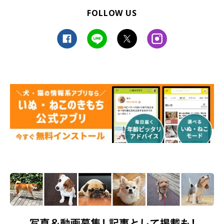
FOLLOW US
おもちゃで遊ぶちまきちゃん
chimaki_mizore_oden
ちまきちゃんと、できるだけ長く一緒にいたいという飼い主さ
ん。ちまきちゃんの存在について、このように話します。
飼い主さん：
「ちまきは初めて飼った犬、ということで思い入れもあります
し、
唯一無二の大切な我が子
といった存在です」
最後に、ちまきちゃんたちとこれからどのように過ごしていきた