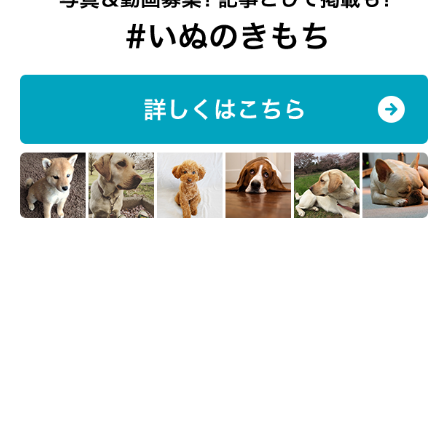
いかを聞きました。
飼い主さん：
「飼い主2人が仲良く暮らせているのは、ちまきやみぞれ、おで
んが”かすがい”になってくれているからだなと日々感じていま
す。
たまに仕事が忙しいときなど、寂しい思いをさせることもあるの
ですが、『ペットが最優先』にできるように仕事を調整したり、
共に過ごせる日々を充実したものにできるよう工夫を続けていき
たいと思います」
写真提供・取材協力／
chimaki_mizore_oden
さん／Instagram
取材・文／COCO
※この記事は投稿者さまに取材し、了承の上制作したものです。
2026年4月時点の情報であり、現在と異なる場合があります。