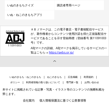
いぬのきもちクイズ
購読者専用ページ
いぬ・ねこのきもちアプリ
ＡＢＪマークは、この電子書店・電子書籍配信サービス
が、著作権者からコンテンツ使用許諾を得た正規版配信サ
ービスであることを示す登録商標（登録番号 第11091003
号）です。
ABJマークの詳細、ABJマークを掲示しているサービスの一
覧はこちら→
https://aebs.or.jp/
いぬのきもち・ねこのきもち
ねこのきもち
広告掲載
利用規約
ポリシー
利用者情報の取り扱いについて
専門家一覧
お問い合わせ
本サイトに掲載されている記事・写真・イラスト等のコンテンツの無断転載を
禁じます。
会社案内
個人情報保護法に基づく公表事項等