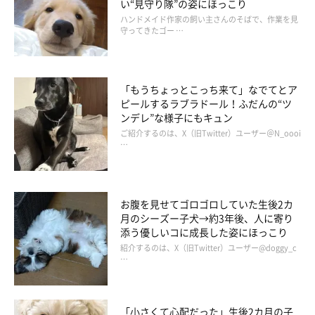
い“見守り隊”の姿にほっこり
ハンドメイド作家の飼い主さんのそばで、作業を見
守ってきたゴー …
飼い主さん：
「飼い主がスマホを触っているときには暇をしているのをわかっ
ていて、『暇なのに自分と遊んでくれない』というように怒った
「もうちょっとこっち来て」なでてとア
りします（笑）
ピールするラブラドール！ふだんの“ツ
ンデレ”な様子にもキュン
ご紹介するのは、X（旧Twitter）ユーザー＠N_oooi
飼い主が外着に着替えるのはお出かけするときだというのもわか
…
っているらしく、休日は朝から出かけようとはしゃいでいます」
また、ちまきちゃんにはこんな一面もあるそうで...
お腹を見せてゴロゴロしていた生後2カ
月のシーズー子犬→約3年後、人に寄り
添う優しいコに成長した姿にほっこり
飼い主さん：
紹介するのは、X（旧Twitter）ユーザー@doggy_c
「パパのことは、上位者のように考えているらしく、お座りでト
…
イレから戻ってくるのをジッと待つといった忠犬ぶりです。トレ
ーニングしたいアピールも、よくパパにしています。
「小さくて心配だった」生後2カ月の子