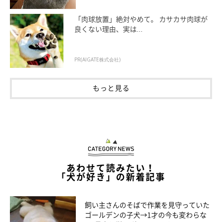
「肉球放置」絶対やめて。 カサカサ肉球が
良くない理由、実は...
PR(AIGATE株式会社)
もっと見る
笑顔のちまきちゃん
あわせて読みたい！
chimaki_mizore_oden
「犬が好き」の新着記事
飼い主さんによると、ちまきちゃんは、意思疎通のために必要な
飼い主さんのそばで作業を見守っていた
言葉や合図もすぐに覚える「賢いコ」なのだそう。そんなちまき
ゴールデンの子犬→1才の今も変わらな
ちゃんの様子がわかるエピソードも教えてくれました。