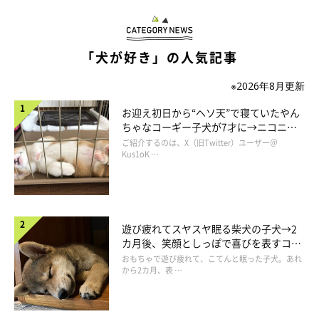
んあり、シャンプーのたびに新しい斑点を発見する気がします」
飼い主さんは、行動面でもちまきちゃんの変化を感じることがあ
「犬が好き」の人気記事
るそうで...
※2026年8月更新
飼い主さん：
お迎え初日から“ヘソ天”で寝ていたやん
「1才を超えた頃から、落ち着きが出てマイペースになりまし
ちゃなコーギー子犬が7才に→ニコニ
コ“コーギースマイル”が魅力のコに成
ご紹介するのは、X（旧Twitter）ユーザー＠
た。昔は散歩に行ったら、ワンちゃんも飼い主さんも全員お友
長！
Kus1oK …
達！という勢いでしたが、今はあまり興味がないようです」
遊び疲れてスヤスヤ眠る柴犬の子犬→2
カ月後、笑顔としっぽで喜びを表すコに
成長！
おもちゃで遊び疲れて、こてんと眠った子犬。あれ
から2カ月、表 …