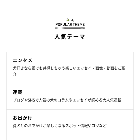
一緒に暮らすおでんくんとみぞれくん
人気テーマ
エンタメ
犬好きなら誰でも共感しちゃう楽しいエッセイ・画像・動画をご紹
介
連載
ブログやSNSで人気の犬のコラムやエッセイが読める大人気連載
お出かけ
愛犬とのおでかけが楽しくなるスポット情報やコツなど
おでんくん（左）、ちまきちゃん（真ん中）、みぞれくん（右）
chimaki_mizore_oden