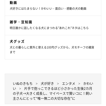
動画
犬好きにはたまらない！かわいい・面白い・感動の犬の動画
ちまきちゃんは、オーストラリアンシェパードのおでん（10カ
月）くんと、アメリカンショートヘアのみぞれ（1才8カ月）くん
雑学・豆知識
と一緒に暮らしています。飼い主さんに、ちまきちゃんとみぞれ
明日誰かに話したくなる犬にまつわる”あれこれ”ネタはこちら
くん、おでんくんとの関係性を伺いました。
犬グッズ
飼い主さん：
犬との暮らしに意外と使える100均グッズから、犬モチーフの雑貨
「みぞれとは、普段同じ部屋にはいないのですが、会うとワンプ
まで
ロをよくしています。体格が近いからか、みぞれも怖がることな
く自ら戦いをしかけています。
おでんとはいつも一緒にいます。ちまきは飼い主の代わりにおで
んを叱ったり、逆に怒る飼い主をいさめたりと仲介してくれてい
いぬのきもち
犬が好き
エンタメ
かわい
い
片手で抱っこできるほど小さかった生後2カ月
ます。
の子犬→大きく成長し、マイペースで賢いコに！飼い
主さんにとって“唯一無二の大切な存在”に
おでんはとにかくちまきが大好き
で、散歩中もくっついて逃げら