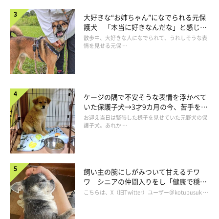
大好きな“お姉ちゃん”になでられる元保
護犬 「本当に好きなんだな」と感じる
表情にほっこり
散歩中、大好きな人になでられて、うれしそうな表
情を見せる元保 …
ちまきちゃんはどんなコ？
ケージの隅で不安そうな表情を浮かべて
いた保護子犬→3才9カ月の今、苦手を克
服し頼もしいコに成長！
お迎え当日は緊張した様子を見せていた元野犬の保
護子犬。あれか …
飼い主の腕にしがみついて甘えるチワ
ワ シニアの仲間入りをし「健康で穏や
かな暮らしが続いてほしい」と願う
こちらは、X（旧Twitter）ユーザー＠kotubusuk …