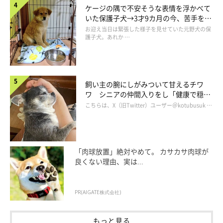
成犬になって変わった点もありますが、子犬のころから変わらな
ケージの隅で不安そうな表情を浮かべて
い部分もあるようです。
いた保護子犬→3才9カ月の今、苦手を克
服し頼もしいコに成長！
お迎え当日は緊張した様子を見せていた元野犬の保
護子犬。あれか …
飼い主さん：
「そるは、子犬のころからずっと
お布団が大好き
なんです。毛布
の中に潜って寝て、暑くなったら出てきて、また潜る……。
飼い主の腕にしがみついて甘えるチワ
ワ シニアの仲間入りをし「健康で穏や
これは昔からやっているので、こういう数少ない変わらないとこ
かな暮らしが続いてほしい」と願う
こちらは、X（旧Twitter）ユーザー＠kotubusuk …
ろを見ると『そるらしいな』と思います」
「肉球放置」絶対やめて。 カサカサ肉球が
良くない理由、実は...
PR(AIGATE株式会社)
もっと見る