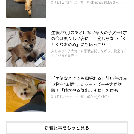
X（旧Twitter）ユーザー＠chacha210309さん …
生後2カ月のあどけない柴犬の子犬→1才
の今は凛々しい姿に！ 変わらない「く
（写真左から）そるくん、妹犬・うるちゃん。
りくりおめめ」にもほっこり
@pretty_solulu
久しぶりの子犬育てに悪戦苦闘しながら、慎之介く
んの成長を見守 …
飼い主さんの家には、そるくんのほかに妹犬・うるちゃん（取材
時2才10カ月）もいます。うるちゃんは明るくて活発、自己主張
「面倒なときでも頑張れる」飼い主の洗
がしっかりできるタイプで、おとなしいそるくんとは違ったタイ
い物を“応援”するシー・ズー子犬が話
題！「俄然やる気出ますね」の声も
プのコ。2頭の関係性は
「うるが一方的にそるに愛をぶつけてい
X（旧Twitter）ユーザー＠Olaf_ShihThu
る感じ」
なのだとか。
素っ気ない対応をしているというそるくんですが、最近になって
少し変化も見られているようです。
新着記事をもっと見る