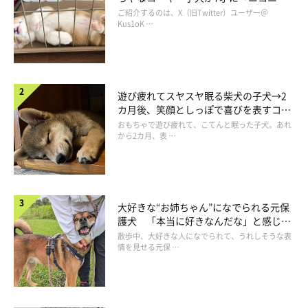
コ“コーギースマイル”が魅力のコに成
ご紹介するのは、X（旧Twitter）ユーザー＠
長！
Kus1oK …
遊び疲れてスヤスヤ眠る柴犬の子犬→2
カ月後、笑顔としっぽで喜びを表すコに
成長！
おもちゃで遊び疲れて、こてんと眠った子犬。あれ
から2カ月、表 …
布団にくるまるそるくん。
@pretty_solulu
大好きな“お姉ちゃん”になでられる元保
護犬 「本当に好きなんだな」と感じる
表情にほっこり
そんなそるくんは、控えめでおとなしい性格に育ったそう。成長
散歩中、大好きな人になでられて、うれしそうな表
情を見せる元保 …
とともにおもちゃで遊ばなくなり、まるで「人間のように食べて
寝て、テレビを見て過ごしている」ように見えるのだとか。