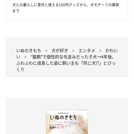
犬との暮らしに意外と使える100均グッズから、犬モチーフの雑貨
まで
ドッグランでニコニコ顔。
@pretty_solulu
そるくんとうるちゃんとの日々を大切に過ごしている飼い主さ
いぬのきもち
犬が好き
エンタメ
かわい
い
“猿期”で個性的な毛並みだった子犬→4年後、
ん。
「我が子で相棒で、大切な“宝犬”」
だという2頭について、
ふわふわに成長した姿に飼い主も「同じ犬!?」とびっ
こんな思いを語っていました。
くり
飼い主さん：
「そるもうるも、
世界でたったふたりの自分の命よりも大切な存
在
です。これからもふたりが楽しく健康に過ごしていけるよう
に、飼い主として頑張ります！」
関連記事:
飼い主の膝の上に乗り眠ってしまった犬 “赤ち