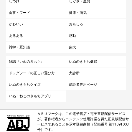
しつけ
しぐさ・生態
食事・フード
健康・病気
かわいい
おもしろ
あるある
感動
雑学・豆知識
柴犬
雑誌『いぬのきもち』
いぬのきもち健保
ドッグフードの正しい選び方
犬診断
いぬのきもちクイズ
購読者専用ページ
いぬ・ねこのきもちアプリ
ＡＢＪマークは、この電子書店・電子書籍配信サービス
が、著作権者からコンテンツ使用許諾を得た正規版配信サ
ービスであることを示す登録商標（登録番号 第11091003
号）です。