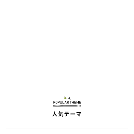
飼い主さん：
「うるはそるの頭のところで足を上げて、
『おなかあたりを毛づ
くろいして〜』
とアピールしてるのですが、そるは嫌そうな顔で
どこかに行ってしまいます（笑）
ただ、以前よりはそるの許容範囲が増えたのか、
ごく稀におしり
同士をくっつけてゆっくりしている姿が見られる
ようになりまし
た」
人気テーマ