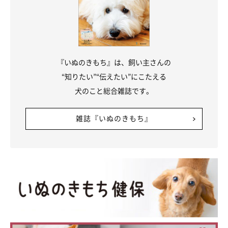
ゃんの顔”をしながら寝息を立てる姿に「一生か
けて守る！」
紹介するのは、X（旧Twitter）ユーザー@sol_to_uruさんが「赤ち
ゃんの顔しながら眠ってら」と投稿していた写真。飼い主さんの膝
の上で眠っている愛犬・うるちゃん（撮影時1才）が写っていま
す。スヤスヤと気持ちよさそうに眠るうるちゃんの様子は、Xで2.4
万件の「いいね」（2024年12月26日時点）がつくなど、大きな反響
写真提供・取材協力／
@pretty_solulu
さん／X（旧Twitter）
が！ 撮影当時の状況などについて、飼い主さんに話を聞きまし
『いぬのきもち』は、飼い主さんの
取材・文／雨宮カイ
た。
“知りたい”“伝えたい”にこたえる
※この記事は投稿者さまに取材し、了承の上制作したものです。
犬のこと総合雑誌です。
2026年5月時点の情報であり、現在と異なる場合があります。
雑誌『いぬのきもち』