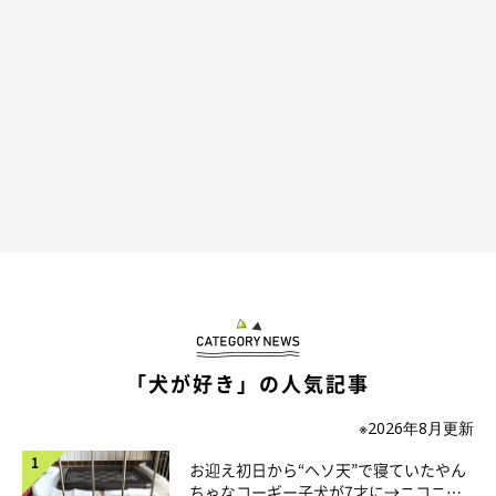
立派に成長したそるくん。
@pretty_solulu
それから月日は流れ、取材時には4才10カ月になったそるくん。
体が大きくなり、毛もふわふわになっています。飼い主さんは2
枚の写真を見比べて、
「同じ犬!?」
と思うほどの変化を感じてい
るといいます。
飼い主さん：
「毎日一緒にいるので変化に気づきにくいですが、あらためて見
比べると
『犬のような生き物』から『犬』になったことに私自身
も驚いて
います」
「犬が好き」の人気記事
※2026年8月更新
お迎え初日から“ヘソ天”で寝ていたやん
ちゃなコーギー子犬が7才に→ニコニ