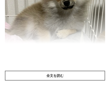
生後5カ月ごろのそるくん。
@pretty_solulu
紹介するのは、X（旧Twitter）ユーザー
@pretty_solulu
さんの愛
全文を読む
犬・そるくん（取材時4才10カ月）の成長ビフォーアフター。ま
ずこちらは、生後5カ月のころに撮影された一枚です。
当時のそるくんは、ちょうど換毛期を迎えて“猿期”真っ最中だっ
たそう。特徴的な見た目をしていたそるくんについて、飼い主さ