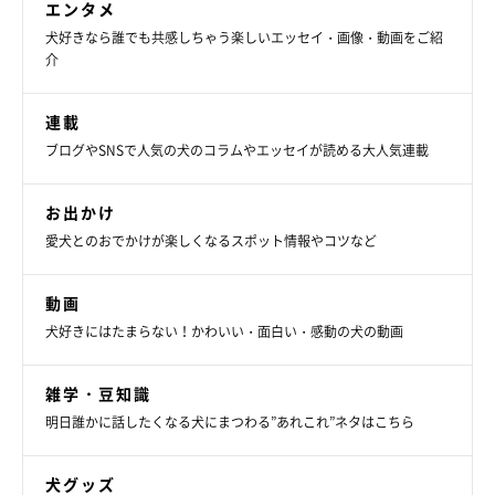
エンタメ
犬好きなら誰でも共感しちゃう楽しいエッセイ・画像・動画をご紹
介
連載
ブログやSNSで人気の犬のコラムやエッセイが読める大人気連載
2頭の愛犬は「我が子で相棒で、大切な“宝
お出かけ
犬”」
愛犬とのおでかけが楽しくなるスポット情報やコツなど
動画
犬好きにはたまらない！かわいい・面白い・感動の犬の動画
雑学・豆知識
明日誰かに話したくなる犬にまつわる”あれこれ”ネタはこちら
犬グッズ