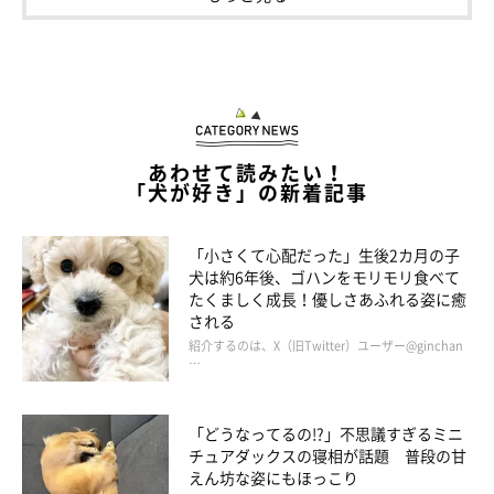
あわせて読みたい！
「犬が好き」の新着記事
妹犬・うるちゃんからの愛情表現に、そるく
んは？
「小さくて心配だった」生後2カ月の子
犬は約6年後、ゴハンをモリモリ食べて
たくましく成長！優しさあふれる姿に癒
される
紹介するのは、X（旧Twitter）ユーザー@ginchan
…
「どうなってるの!?」不思議すぎるミニ
チュアダックスの寝相が話題 普段の甘
えん坊な姿にもほっこり