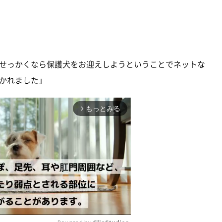
せっかくなら保護犬をお迎えしようということでネットな
かれました」
もっとみる
arrow_forward_ios