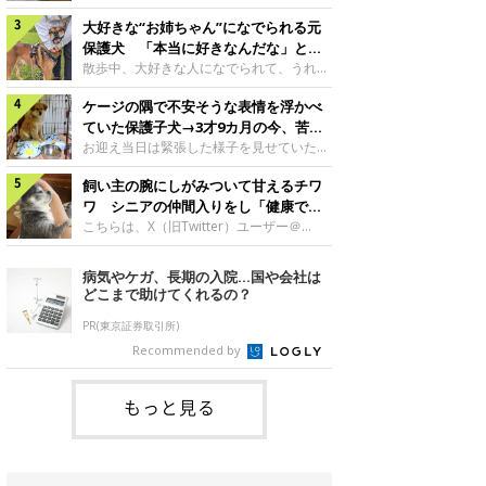
したのでしょうか。今回は、神楽ちゃんの
犬。あれから2カ月、表情や行動にさまざ
成長を飼い主さんと振り返ります！神楽ち
大好きな“お姉ちゃん”になでられる元
まな変化が見られるようになりました。遊
ゃんの成長について聞いた！お迎えから数
び疲れて眠る生後2カ月のなっちゃん遊び
保護犬 「本当に好きなんだな」と感
日後の神楽ちゃん（撮影時生後2カ月）＠
疲れた様子のなっちゃん。@Pkndg_紹介
じる表情にほっこり
散歩中、大好きな人になでられて、うれし
Kus1oKg2vsgdWS2――お迎え当初の神楽
するのは、X（旧Twitter）ユーザー
そうな表情を見せる元保護犬。甘えるよう
ちゃんの様子について教えてください。飼
@Pkndg_さんの愛犬・なっちゃん（取材
ケージの隅で不安そうな表情を浮かべ
な姿に、見ているこちらまでほっこりしま
い主さん： 「お迎え当日から“ヘソ天”で寝
時、生後4カ月／柴犬）。こちらの写真
す。大好きな“お姉ちゃん”に甘える小次郎
ていた保護子犬→3才9カ月の今、苦手
るようなコでし
は、なっちゃんが生後2カ月のころに撮影
くん妹さんになでてもらい、うれしそうな
を克服し頼もしいコに成長！
お迎え当日は緊張した様子を見せていた元
された一枚です。この日、なっちゃんは家
表情を見せる小次郎くん（2026年6月撮
野犬の保護子犬。あれから約3年半、苦手
族と一緒におもちゃで遊んでいました。た
影）。@mika_Jimmy紹介するのは、X（旧
飼い主の腕にしがみついて甘えるチワ
だったことを一つひとつ克服し、家族に寄
くさん遊んで疲れたのか、その後は眠り始
Twitter）ユーザー@mika_Jimmyさんの愛
り添う姿を見せています。お迎え当日、ケ
ワ シニアの仲間入りをし「健康で穏
めたそうです。眠るなっちゃん。
犬・小次郎くん（撮影時5才）。こちら
ージの隅で不安そうにお迎え当日のシルビ
やかな暮らしが続いてほしい」と願う
こちらは、X（旧Twitter）ユーザー＠
@Pkndg_
は、飼い主さんの妹さんと一緒に散歩をし
アちゃん。@nemonemotos今回紹介する
kotubusuke617さんが投稿した写真。写
たときに撮影したという一枚です。この
のは、X（旧Twitter）ユーザー
っているのは、愛犬でチワワのつぶしゃん
病気やケガ、長期の入院…国や会社は
日、飼い主さんは実家から自宅へ帰る途
@nemonemotosさんの愛犬・シルビアち
（本名：こつぶちゃん）です。飼い主さん
どこまで助けてくれるの？
中、妹さんと公園で待ち合わせ
ゃん（撮影当時、生後推定2カ月）。飼い
の腕にしがみつくつぶしゃん（撮影時6
主さんが「#最初に撮った一枚」として投
才）＠kotubusuke617撮影当時の状況に
PR(東京証券取引所)
稿した写真には、ケージの隅で不安そうな
ついて伺うと、飼い主さんはこう教えてく
Recommended by
表情を浮かべるシルビアちゃんの姿が写っ
れました。飼い主さん： 「ある休日のこ
ていました。こちらは、保護犬だったシル
とです。私がソファに座った途端にひざの
上にのってきたので、そのままなでながら
もっと見る
テレビを見ていたのですが、微動だにしな
いので気になって見てみると、腕にしがみ
つくような形で気持ちよさそうに