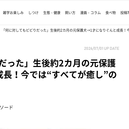
雑学お楽しみ
しつけ
生態・健康
飼い方
漫画・コラム
食べ物
投稿
「何に対してもビビりだった」生後約2カ月の元保護犬→1才になりぐんと成長！今
2026/07/01
UP DATE
だった」生後約2カ月の元保護
成長！今では“すべてが癒し”の
ソード