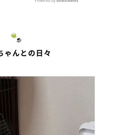
Powered by 
GliaStudios
M
u
t
e
ちゃんとの日々