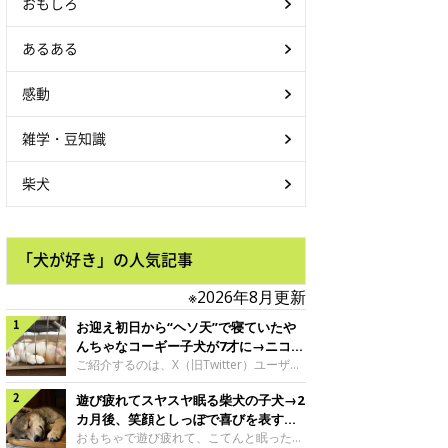
おもしろ
あるある
感動
雑学・豆知識
柴犬
「犬が好き」の人気記事
※2026年8月更新
お迎え初日から“ヘソ天”で寝ていたや
んちゃなコーギー子犬が7才に→ニコニ
コ“コーギースマイル”が魅力のコに成
ご紹介するのは、X（旧Twitter）ユーザー
＠Kus1oKg2vsgdWS2さんの愛犬でウェル
長！
遊び疲れてスヤスヤ眠る柴犬の子犬→2
シュ・コーギー・ペンブロークの神楽ちゃ
ん。今年の8月で7才になるという神楽ちゃ
カ月後、笑顔としっぽで喜びを表すコ
んですが、いったいどんな子犬時代を過ご
に成長！
おもちゃで遊び疲れて、こてんと眠った子