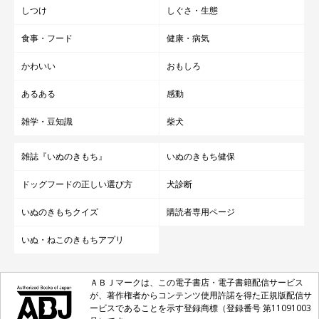
しつけ
しぐさ・生態
食事・フード
健康・病気
かわいい
おもしろ
あるある
感動
雑学・豆知識
柴犬
雑誌『いぬのきもち』
いぬのきもち健保
ドッグフードの正しい選び方
犬診断
いぬのきもちクイズ
購読者専用ページ
いぬ・ねこのきもちアプリ
ＡＢＪマークは、この電子書店・電子書籍配信サービス
が、著作権者からコンテンツ使用許諾を得た正規版配信サ
ービスであることを示す登録商標（登録番号 第11091003