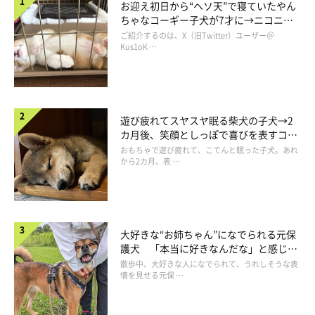
お迎え初日から“ヘソ天”で寝ていたやん
ちゃなコーギー子犬が7才に→ニコニ
コ“コーギースマイル”が魅力のコに成
ご紹介するのは、X（旧Twitter）ユーザー＠
長！
Kus1oK …
遊び疲れてスヤスヤ眠る柴犬の子犬→2
カ月後、笑顔としっぽで喜びを表すコに
成長！
おもちゃで遊び疲れて、こてんと眠った子犬。あれ
から2カ月、表 …
大好きな“お姉ちゃん”になでられる元保
護犬 「本当に好きなんだな」と感じる
表情にほっこり
散歩中、大好きな人になでられて、うれしそうな表
情を見せる元保 …