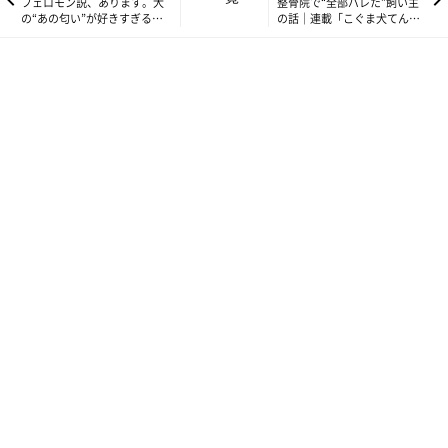
フェロモン説、あります。犬
整骨院で“全部バレた”飼い主
の“あの匂い”が好きすぎる｜
の話｜連載「こぐま犬てんす
連載「こぐま犬てんすけ」
け」vol.315
vol.313