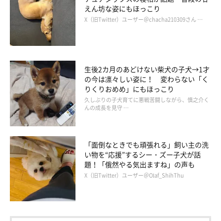
えん坊な姿にもほっこり
X（旧Twitter）ユーザー＠chacha210309さん …
生後2カ月のあどけない柴犬の子犬→1才
の今は凛々しい姿に！ 変わらない「く
りくりおめめ」にもほっこり
久しぶりの子犬育てに悪戦苦闘しながら、慎之介く
んの成長を見守 …
「面倒なときでも頑張れる」飼い主の洗
い物を“応援”するシー・ズー子犬が話
題！「俄然やる気出ますね」の声も
X（旧Twitter）ユーザー＠Olaf_ShihThu