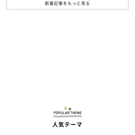
新着記事をもっと見る
作者のブログとSNS
連載とは別の漫画が載っています。
・ブログ「こぐま犬と散歩〜元保護犬の漫画日記〜」
https://suzumetengu.hatenablog.com/
写真や動画、日常の生活が載っています。
・X（旧ツイッター）：
@kogumaken
・Instagram：
@suzumetengu
人気テーマ