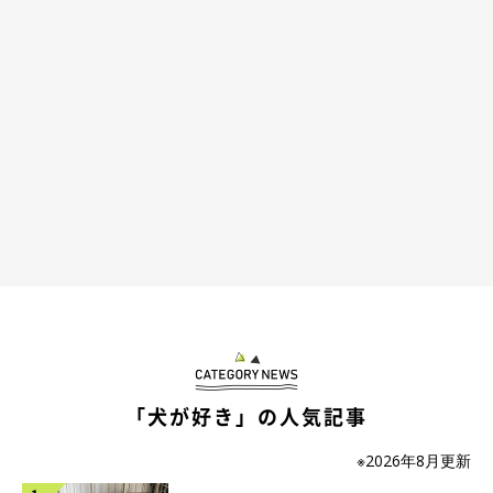
から！」という気持ちにもなるのです。
実際、犬の平均寿命は10年前よりずっと伸びているそうですし、
私の周りにも、元気なハイシニアわんこがたくさんいます。
だからてんすけにも、「えっ、その年齢なの！？」と驚かれるく
らい、元気なハイシニアわんこになってほしい。
というわけで12才ですが、全然元気なてんすけなのでした。
安心してください。元気ですよ
「犬が好き」の人気記事
※2026年8月更新