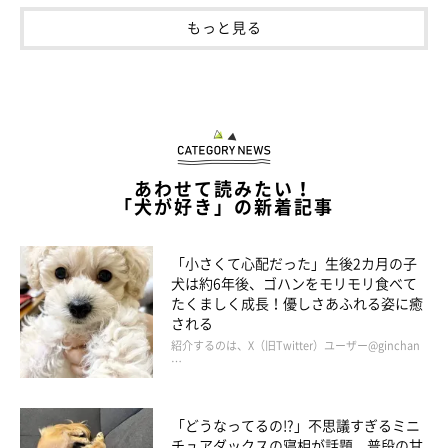
もっと見る
登場人物紹介
あわせて読みたい！
「犬が好き」の新着記事
「小さくて心配だった」生後2カ月の子
犬は約6年後、ゴハンをモリモリ食べて
たくましく成長！優しさあふれる姿に癒
される
紹介するのは、X（旧Twitter）ユーザー@ginchan
…
「どうなってるの!?」不思議すぎるミニ
チュアダックスの寝相が話題 普段の甘