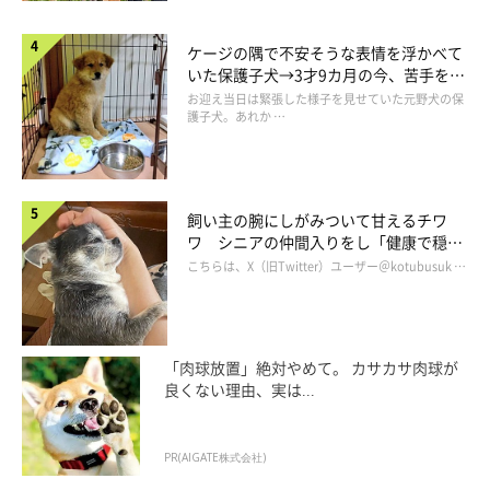
ケージの隅で不安そうな表情を浮かべて
いた保護子犬→3才9カ月の今、苦手を克
服し頼もしいコに成長！
お迎え当日は緊張した様子を見せていた元野犬の保
護子犬。あれか …
岩にも乗っちゃうよ
飼い主の腕にしがみついて甘えるチワ
ワ シニアの仲間入りをし「健康で穏や
かな暮らしが続いてほしい」と願う
こちらは、X（旧Twitter）ユーザー＠kotubusuk …
「肉球放置」絶対やめて。 カサカサ肉球が
良くない理由、実は...
PR(AIGATE株式会社)