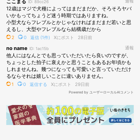
でも、世間的にはやっぱり「犬の12才」と聞くと、“おじいちゃ
ん犬”という印象になるようです。
年齢を言うと、ちょっと気の毒そうというか、「かわいそ
う……」みたいな顔をされることがあるんですよね。
特にカートに乗っていたり、抱っこされていたり、自転車に乗っ
ていたりすると、「足腰が弱ってるのかな？」と思われがち。
一方で、犬と暮らしている人たちは反応が違います。
「えっ、若く見える！」とか、年上わんこと暮らしている方に
は、「12歳なんて、まだまだ元気よ〜！」なんて言ってもらえた
り。
そういう言葉を聞くと、なんだか嬉しくなります。
SNSでも、てんすけよりずっと年上のわんこたちが、元気に暮ら
している姿をたくさん見かけますし、「てんすけもまだまだこれ