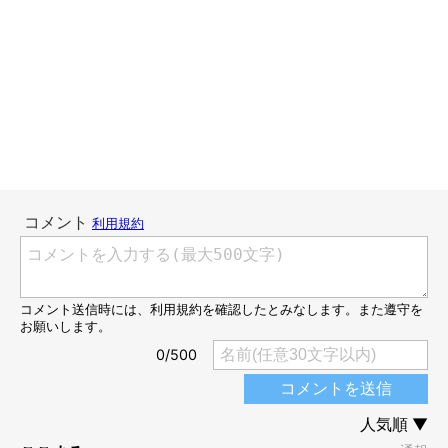
こんにちは、スズメ天狗。です。
てんすけは現在、12才です。
小型犬の寿命は12才〜16才くらいと言われているので、年齢だ
け見れば、まあまあのシニアと言えるのかもしれません。
……とはいえ。てんすけ、普通に元気なんですよね。
ダッシュするし、岩にも飛び乗るし、何時間でも歩きたがるし、
飼い主的には「まだまだ若いなあ」という感覚の方が強いです。