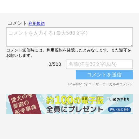
飼い主さんの母の膝に乗るコタくん
@melty_and_kota
こちらは、2才になったコタくんです。2枚の写真を見比べて、飼
い主さんは「顔つきも行動も大人になった」とコタくんの成長を
振り返ります。
飼い主さん：
「体が少し大きくなったり、
感情の伝わる色々な表情をしてくれ