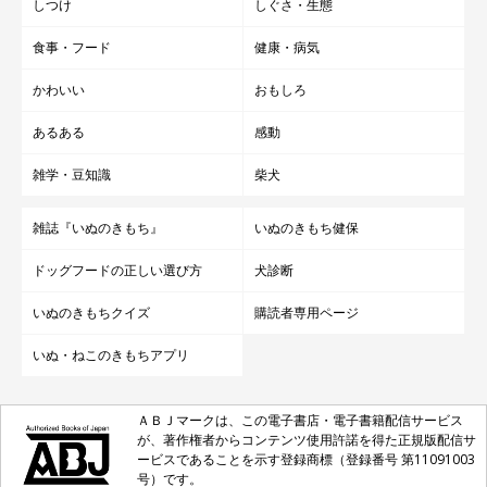
しつけ
しぐさ・生態
食事・フード
健康・病気
かわいい
おもしろ
あるある
感動
雑学・豆知識
柴犬
雑誌『いぬのきもち』
いぬのきもち健保
ドッグフードの正しい選び方
犬診断
いぬのきもちクイズ
購読者専用ページ
いぬ・ねこのきもちアプリ
ＡＢＪマークは、この電子書店・電子書籍配信サービス
が、著作権者からコンテンツ使用許諾を得た正規版配信サ
ービスであることを示す登録商標（登録番号 第11091003
号）です。