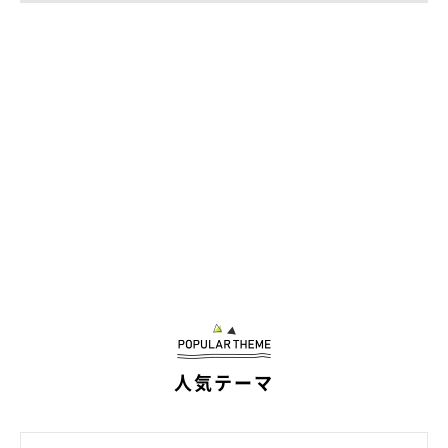
聞きました。
飼い主さん：
「
メルティとは、縦列駐車でお昼寝をしているくらい仲が良いで
す。
妹思いのようで、ボール投げをすると途中まで並走していま
すが、最終的には譲ってあげています。（もちろんふたりが楽し
めるような遊びを心掛けています）」
人気テーマ