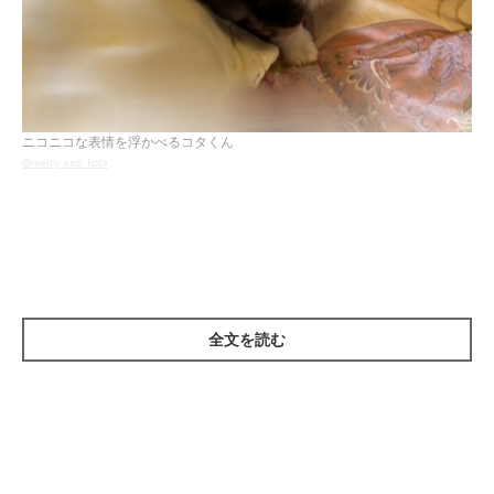
ニコニコな表情を浮かべるコタくん
@melty_and_kota
紹介するのは、X（旧Twitter）ユーザー
@melty_and_kota
さん
の愛犬・コタくん（取材時2才8カ月／チワワ）。こちらは、遊ん
でほしくてニコニコしながら飼い主さんを見つめている瞬間を捉
えた1枚なのだそう。
全文を読む
飼い主さんは、この時の状況を「まるで『遊んで！』と話しかけ
てきているようでした」と話します。
そんなコタくんは、どのような姿に成長したのでしょうか。