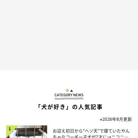
るようになりました。特にあざとい表情には驚かされます。笑
」
見た目だけでなく、行動面に関しても落ち着いてお散歩をしてく
れるようになったというコタくん。一方、変わらない一面もある
そうで...
飼い主さん：
「ドッグランなどで楽しむ姿はパピー時代のままです。いつまで
も可愛いということ、そして守りたい存在であるということは成
長しても変わりありません」
「犬が好き」の人気記事
※2026年8月更新
お迎え初日から“ヘソ天”で寝ていたやん
ちゃなコーギー子犬が7才に→ニコニ