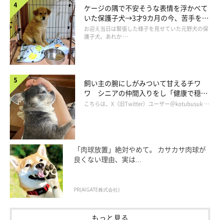
ケージの隅で不安そうな表情を浮かべて
いた保護子犬→3才9カ月の今、苦手を克
服し頼もしいコに成長！
お迎え当日は緊張した様子を見せていた元野犬の保
護子犬。あれか …
飼い主の腕にしがみついて甘えるチワ
ワ シニアの仲間入りをし「健康で穏や
かな暮らしが続いてほしい」と願う
こちらは、X（旧Twitter）ユーザー＠kotubusuk …
「肉球放置」絶対やめて。 カサカサ肉球が
良くない理由、実は...
PR(AIGATE株式会社)
快晴とコタくん
@melty_and_kota
もっと見る