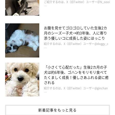
ご紹介するのは、X（旧Twitter）ユーザー＠N_oooi
…
お腹を見せてゴロゴロしていた生後2カ
月のシーズー子犬→約3年後、人に寄り
添う優しいコに成長した姿にほっこり
紹介するのは、X（旧Twitter）ユーザー@doggy_c
…
「小さくて心配だった」生後2カ月の子
犬は約6年後、ゴハンをモリモリ食べて
たくましく成長！優しさあふれる姿に癒
される
同じ向きで寝ているコタくん（写真上）とメルティちゃん（写真下）
紹介するのは、X（旧Twitter）ユーザー@ginchan
@melty_and_kota
…
コタくんはパピヨンのメルティちゃんと一緒に暮らしています。
新着記事をもっと見る
飼い主さんに、コタくんとメルティちゃんとの関係性についても