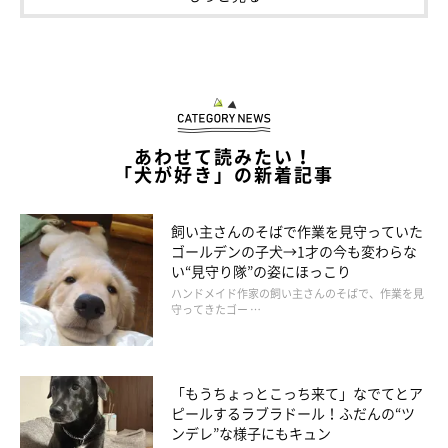
飼い主さん曰く、コタくんは「慎重なコ」なのだそう。
飼い主さん：
「顔はのほほんとして見えますが、気を許した人にしか心を開き
ません（笑）」
あわせて読みたい！
「犬が好き」の新着記事
飼い主さんは、そんなコタくんの
「仲良くなると甘えてきたり構
って欲しがるところ」
が魅力なのだと言います。
飼い主さんのそばで作業を見守っていた
ゴールデンの子犬→1才の今も変わらな
い“見守り隊”の姿にほっこり
ハンドメイド作家の飼い主さんのそばで、作業を見
守ってきたゴー …
「もうちょっとこっち来て」なでてとア
ピールするラブラドール！ふだんの“ツ
ンデレ”な様子にもキュン