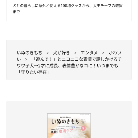
犬との暮らしに意外と使える100均グッズから、犬モチーフの雑貨
まで
コタくん（写真左）とメルティちゃん（写真右）
@melty_and_kota
いぬのきもち
犬が好き
エンタメ
かわい
い
「遊んで！」とニコニコな表情で話しかけるチ
飼い主さんは、朝目が覚めた時に隣で”ヘソ天”しているコタくん
ワワ子犬→2才に成長、表情豊かなコに！いつまでも
を見ると、特に幸せを感じるのだそうです。
「守りたい存在」
最後に、そんな飼い主さんにとってコタくんはどのような存在
か、また、これからコタくんたちとどのように暮らしていきたい
かなどについて伺いました。
飼い主さん：
「
唯一無二の存在だと思っています。
コタとメルティには、いつ
までも笑顔で、健康に長生きしてほしいですし、少しでも楽しい