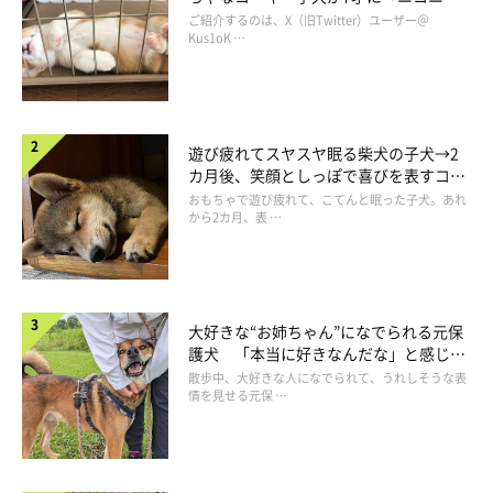
コ“コーギースマイル”が魅力のコに成
ご紹介するのは、X（旧Twitter）ユーザー＠
長！
Kus1oK …
遊び疲れてスヤスヤ眠る柴犬の子犬→2
カ月後、笑顔としっぽで喜びを表すコに
成長！
おもちゃで遊び疲れて、こてんと眠った子犬。あれ
から2カ月、表 …
コタくんはどんなコ？
大好きな“お姉ちゃん”になでられる元保
護犬 「本当に好きなんだな」と感じる
表情にほっこり
散歩中、大好きな人になでられて、うれしそうな表
情を見せる元保 …