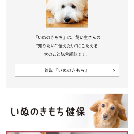
と思ってもらえたら飼い主としては最高です。
毎日、写真と心のシャッターで記録に残していきたいと思ってい
ます！」
『いぬのきもち』は、飼い主さんの
“知りたい”“伝えたい”にこたえる
写真提供・取材協力／
@melty_and_kota
さん／X（旧Twitter）
犬のこと総合雑誌です。
取材・文／COCO
※この記事は投稿者さまに取材し、了承の上制作したものです。
雑誌『いぬのきもち』
2026年5月時点の情報であり、現在と異なる場合があります。