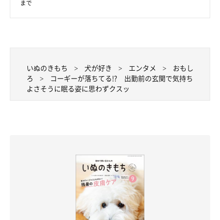
まで
※この記事は投稿者さまに取材し、了承の上制作したものです。
2026年5月時点の情報であり、現在と異なる場合があります。
いぬのきもち
犬が好き
エンタメ
おもし
ろ
コーギーが落ちてる!? 出勤前の玄関で気持ち
よさそうに眠る姿に思わずクスッ