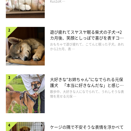
長！
Kus1oK …
にいるのだと思います」
そして、通勤前にこの姿を目撃した飼い主さん。この日はどうし
遊び疲れてスヤスヤ眠る柴犬の子犬→2
たのでしょうか？
カ月後、笑顔としっぽで喜びを表すコに
成長！
おもちゃで遊び疲れて、こてんと眠った子犬。あれ
飼い主さん：
から2カ月、表 …
「このあとで起こしてサークルに入ってもらい、出勤しました」
大好きな“お姉ちゃん”になでられる元保
護犬 「本当に好きなんだな」と感じる
表情にほっこり
散歩中、大好きな人になでられて、うれしそうな表
情を見せる元保 …
ケージの隅で不安そうな表情を浮かべて