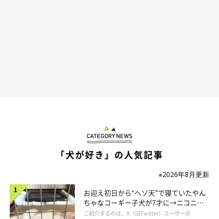
ソファに横たわるグリコちゃん
@kogi_musu
「犬が好き」の人気記事
玄関で眠るグリコちゃんの気持ちについて、飼い主さんは次のよ
※2026年8月更新
うに推測しているのだとか。
お迎え初日から“ヘソ天”で寝ていたやん
ちゃなコーギー子犬が7才に→ニコニ
飼い主さん：
コ“コーギースマイル”が魅力のコに成
ご紹介するのは、X（旧Twitter）ユーザー＠
「夫と娘が同時に出かけてしまうので、寂しくて、そのまま玄関