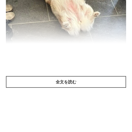
出勤前の飼い主さんが見かけた光景 玄関であおむけになって眠るグリコち
ゃん
@kogi_musu
全文を読む
こちらは、
＠kogi_musu
さんがX（旧Twitter）に投稿した写真で
す。そこには、玄関であおむけになって眠る愛犬・グリコちゃん
（取材当時10才）の姿がありました。
飼い主さんによると、この写真は平日の朝に撮影したものなのだ
とか。飼い主さんが支度を終えてグリコちゃんをサークルに入れ