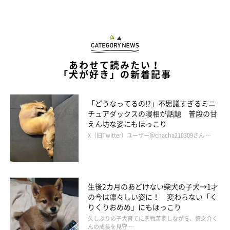
あわせて読みたい！
「犬が好き」の新着記事
ゴロゴロし続けるグリコちゃん
「どうなってるの!?」不思議すぎるミニ
@kogi_musu
チュアダックスの寝相が話題 普段の甘
えん坊な姿にもほっこり
飼い主さんがこの様子を投稿すると、フォロワーからは
《かわい
X（旧Twitter）ユーザー＠chacha210309さん …
い。落ちてる～～～》《「主様、休みなさい」とコーギー様がお
おせです》
という反応が。SNSで2.8万回も閲覧されるほど話題
になりました。（2026年5月21日時点）
生後2カ月のあどけない柴犬の子犬→1才
の今は凛々しい姿に！ 変わらない「く
飼い主さん：
りくりおめめ」にもほっこり
「『落ちてる』『会社に“休みます”の連絡をしよう』などのコメ
久しぶりの子犬育てに悪戦苦闘しながら、慎之介く
んの成長を見守 …
ントいただきました。たしかに『出勤を阻止しているのかな？』