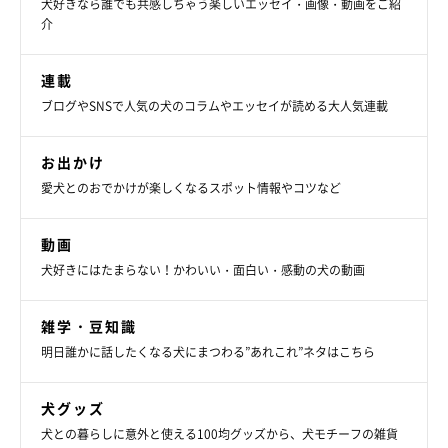
犬好きなら誰でも共感しちゃう楽しいエッセイ・画像・動画をご紹
飼い主さんを見あげるグリコちゃん
介
@kogi_musu
連載
最後に、飼い主さんのグリコちゃんに対する思いをお聞きしまし
ブログやSNSで人気の犬のコラムやエッセイが読める大人気連載
た。
お出かけ
飼い主さん：
愛犬とのおでかけが楽しくなるスポット情報やコツなど
「私たちにとってグリコは子どものような存在で、娘が生まれて
からは姉妹がいるような感覚です。食いしん坊で娘には塩対応な
動画
ところを含めて、そのすべてが愛おしいです」
犬好きにはたまらない！かわいい・面白い・感動の犬の動画
とってもかわいいグリコちゃん。今日も玄関で眠って、出勤前の
雑学・豆知識
飼い主さんの心を揺さぶっていることでしょう。
明日誰かに話したくなる犬にまつわる”あれこれ”ネタはこちら
写真提供・取材協力／
＠kogi_musu
さん／X（旧Twitter）
犬グッズ
取材・文／小崎華
犬との暮らしに意外と使える100均グッズから、犬モチーフの雑貨