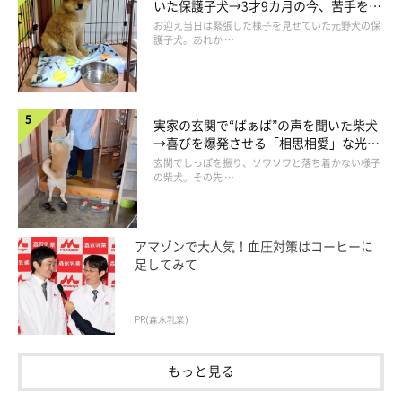
いた保護子犬→3才9カ月の今、苦手を克
服し頼もしいコに成長！
お迎え当日は緊張した様子を見せていた元野犬の保
護子犬。あれか …
実家の玄関で“ばぁば”の声を聞いた柴犬
周囲の反応にもほっこり
→喜びを爆発させる「相思相愛」な光景
にほっこり
玄関でしっぽを振り、ソワソワと落ち着かない様子
の柴犬。その先 …
アマゾンで大人気！血圧対策はコーヒーに
足してみて
PR(森永乳業)
もっと見る