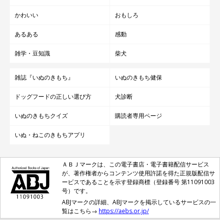
かわいい
おもしろ
あるある
感動
雑学・豆知識
柴犬
雑誌『いぬのきもち』
いぬのきもち健保
ドッグフードの正しい選び方
犬診断
いぬのきもちクイズ
購読者専用ページ
いぬ・ねこのきもちアプリ
ＡＢＪマークは、この電子書店・電子書籍配信サービス
が、著作権者からコンテンツ使用許諾を得た正規版配信サ
ービスであることを示す登録商標（登録番号 第11091003
号）です。
ABJマークの詳細、ABJマークを掲示しているサービスの一
覧はこちら→
https://aebs.or.jp/