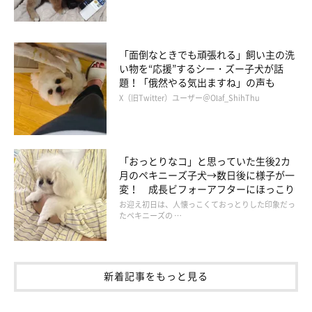
なんてことも考えてしまいました」
「面倒なときでも頑張れる」飼い主の洗
い物を“応援”するシー・ズー子犬が話
題！「俄然やる気出ますね」の声も
X（旧Twitter）ユーザー＠Olaf_ShihThu
「おっとりなコ」と思っていた生後2カ
月のペキニーズ子犬→数日後に様子が一
変！ 成長ビフォーアフターにほっこり
お迎え初日は、人懐っこくておっとりした印象だっ
たペキニーズの …
新着記事をもっと見る
まるで“娘のような存在”のグリコちゃん