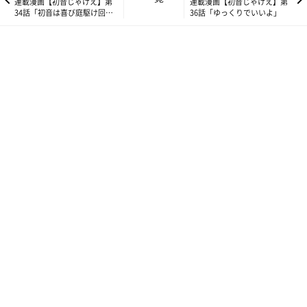
連載漫画【初音じゃけえ】第
連載漫画【初音じゃけえ】第
34話「初音は喜び庭駆け回
36話「ゆっくりでいいよ」
り…」