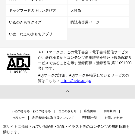
ドッグフードの正しい選び方
犬診断
いぬのきもちクイズ
購読者専用ページ
いぬ・ねこのきもちアプリ
ＡＢＪマークは、この電子書店・電子書籍配信サービス
が、著作権者からコンテンツ使用許諾を得た正規版配信サ
ービスであることを示す登録商標（登録番号 第11091003
号）です。
ABJマークの詳細、ABJマークを掲示しているサービスの一
覧はこちら→
https://aebs.or.jp/
いぬのきもち・ねこのきもち
ねこのきもち
広告掲載
利用規約
ポリシー
利用者情報の取り扱いについて
専門家一覧
お問い合わせ
本サイトに掲載されている記事・写真・イラスト等のコンテンツの無断転載を
禁じます。