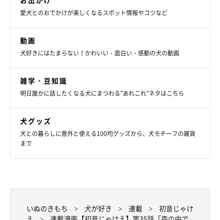
お出かけ
愛犬とのおでかけが楽しくなるスポット情報やコツなど
動画
犬好きにはたまらない！かわいい・面白い・感動の犬の動画
雑学・豆知識
明日誰かに話したくなる犬にまつわる”あれこれ”ネタはこちら
犬グッズ
犬との暮らしに意外と使える100均グッズから、犬モチーフの雑貨
まで
いぬのきもち
犬が好き
連載
初音じゃけ
え
連載漫画【初音じゃけえ】第35話「森の中で