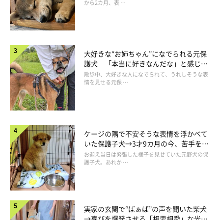
から2カ月、表 …
大好きな“お姉ちゃん”になでられる元保
護犬 「本当に好きなんだな」と感じる
表情にほっこり
散歩中、大好きな人になでられて、うれしそうな表
情を見せる元保 …
ケージの隅で不安そうな表情を浮かべて
いた保護子犬→3才9カ月の今、苦手を克
服し頼もしいコに成長！
お迎え当日は緊張した様子を見せていた元野犬の保
護子犬。あれか …
実家の玄関で“ばぁば”の声を聞いた柴犬
→喜びを爆発させる「相思相愛」な光景