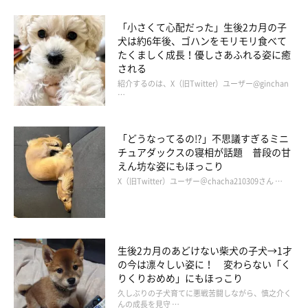
「小さくて心配だった」生後2カ月の子
犬は約6年後、ゴハンをモリモリ食べて
たくましく成長！優しさあふれる姿に癒
される
紹介するのは、X（旧Twitter）ユーザー@ginchan
…
「どうなってるの!?」不思議すぎるミニ
チュアダックスの寝相が話題 普段の甘
えん坊な姿にもほっこり
X（旧Twitter）ユーザー＠chacha210309さん …
生後2カ月のあどけない柴犬の子犬→1才
の今は凛々しい姿に！ 変わらない「く
りくりおめめ」にもほっこり
久しぶりの子犬育てに悪戦苦闘しながら、慎之介く
んの成長を見守 …