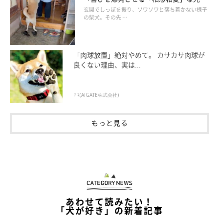
にほっこり
玄関でしっぽを振り、ソワソワと落ち着かない様子
の柴犬。その先 …
「肉球放置」絶対やめて。 カサカサ肉球が
良くない理由、実は...
PR(AIGATE株式会社)
もっと見る
あわせて読みたい！
「犬が好き」の新着記事