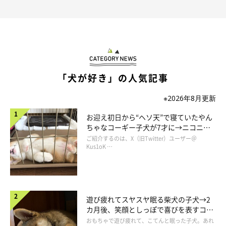
「犬が好き」の人気記事
※2026年8月更新
お迎え初日から“ヘソ天”で寝ていたやん
ちゃなコーギー子犬が7才に→ニコニ
コ“コーギースマイル”が魅力のコに成
ご紹介するのは、X（旧Twitter）ユーザー＠
長！
Kus1oK …
遊び疲れてスヤスヤ眠る柴犬の子犬→2
カ月後、笑顔としっぽで喜びを表すコに
成長！
おもちゃで遊び疲れて、こてんと眠った子犬。あれ