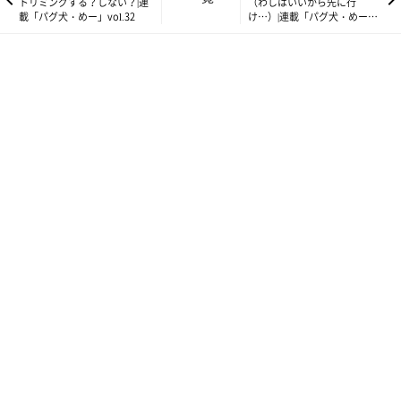
トリミングする？しない？|連
（わしはいいから先に行
載「パグ犬・めー」vol.32
け…）|連載「パグ犬・めー」
vol.34
あまりにしつこいのでりんごの置き場所は変えました。