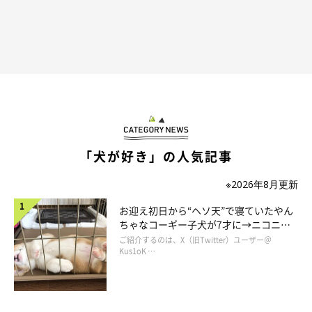
「犬が好き」の人気記事
※2026年8月更新
お迎え初日から“ヘソ天”で寝ていたやん
ちゃなコーギー子犬が7才に→ニコニ
コ“コーギースマイル”が魅力のコに成
ご紹介するのは、X（旧Twitter）ユーザー＠
長！
Kus1oK …