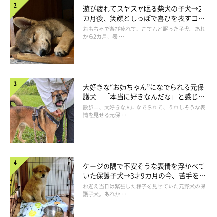
遊び疲れてスヤスヤ眠る柴犬の子犬→2
カ月後、笑顔としっぽで喜びを表すコに
成長！
おもちゃで遊び疲れて、こてんと眠った子犬。あれ
から2カ月、表 …
大好きな“お姉ちゃん”になでられる元保
護犬 「本当に好きなんだな」と感じる
表情にほっこり
散歩中、大好きな人になでられて、うれしそうな表
情を見せる元保 …
ケージの隅で不安そうな表情を浮かべて
いた保護子犬→3才9カ月の今、苦手を克
服し頼もしいコに成長！
お迎え当日は緊張した様子を見せていた元野犬の保
護子犬。あれか …