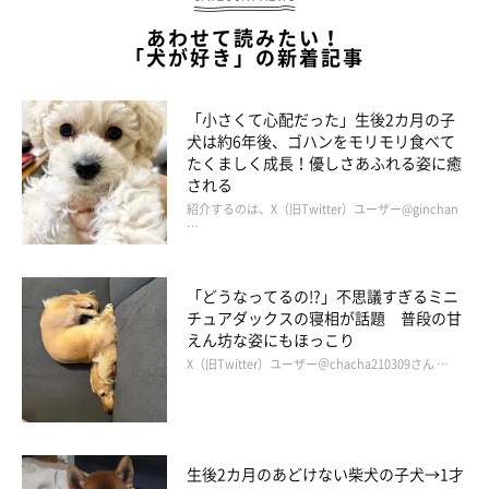
あわせて読みたい！
「犬が好き」の新着記事
「小さくて心配だった」生後2カ月の子
犬は約6年後、ゴハンをモリモリ食べて
たくましく成長！優しさあふれる姿に癒
される
紹介するのは、X（旧Twitter）ユーザー@ginchan
…
「どうなってるの!?」不思議すぎるミニ
チュアダックスの寝相が話題 普段の甘
えん坊な姿にもほっこり
X（旧Twitter）ユーザー＠chacha210309さん …
生後2カ月のあどけない柴犬の子犬→1才