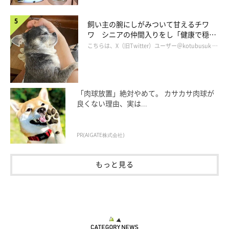
飼い主の腕にしがみついて甘えるチワ
ワ シニアの仲間入りをし「健康で穏や
かな暮らしが続いてほしい」と願う
こちらは、X（旧Twitter）ユーザー＠kotubusuk …
「肉球放置」絶対やめて。 カサカサ肉球が
良くない理由、実は...
PR(AIGATE株式会社)
もっと見る