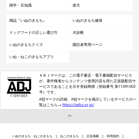
雑学・豆知識
柴犬
雑誌『いぬのきもち』
いぬのきもち健保
ドッグフードの正しい選び方
犬診断
いぬのきもちクイズ
購読者専用ページ
いぬ・ねこのきもちアプリ
ＡＢＪマークは、この電子書店・電子書籍配信サービス
が、著作権者からコンテンツ使用許諾を得た正規版配信サ
ービスであることを示す登録商標（登録番号 第11091003
号）です。
ABJマークの詳細、ABJマークを掲示しているサービスの一
覧はこちら→
https://aebs.or.jp/
いぬのきもち・ねこのきもち
ねこのきもち
広告掲載
利用規約