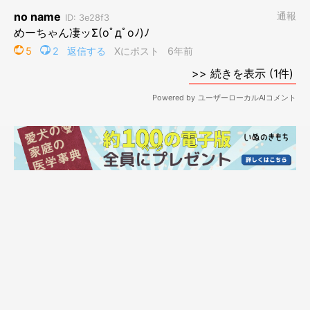
リンク
著者のツイッター：よしこ（@menglish222）
ブログ『パグ嫁と姑』