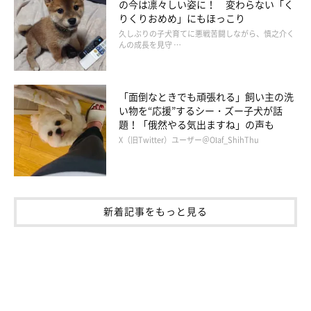
の今は凛々しい姿に！ 変わらない「く
りくりおめめ」にもほっこり
久しぶりの子犬育てに悪戦苦闘しながら、慎之介く
んの成長を見守 …
「面倒なときでも頑張れる」飼い主の洗
い物を“応援”するシー・ズー子犬が話
題！「俄然やる気出ますね」の声も
X（旧Twitter）ユーザー＠Olaf_ShihThu
新着記事をもっと見る