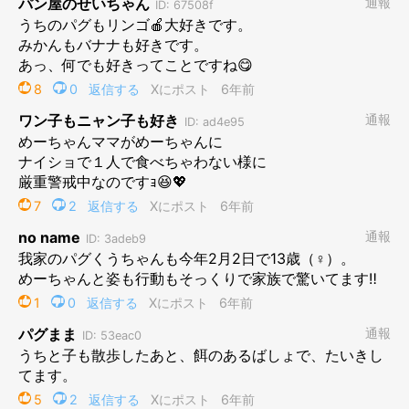
りんごも、おはなも、いいにおいはぜんぶわかるよ
プロフィール
よしこ
13才のパグ・めーと暮らしています。趣味は犬の漫画を
描くこと。著書に「パグまんが めー語」（河出書房新社）、
「めー先生ですよ」（幻冬舎）など。めーは食いしんぼうでよく
寝る犬です。よその人が大好き。