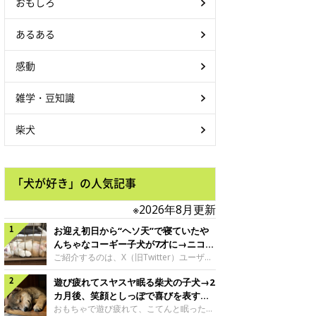
おもしろ
あるある
感動
雑学・豆知識
柴犬
「犬が好き」の人気記事
※2026年8月更新
お迎え初日から“ヘソ天”で寝ていたや
んちゃなコーギー子犬が7才に→ニコニ
コ“コーギースマイル”が魅力のコに成
ご紹介するのは、X（旧Twitter）ユーザー
＠Kus1oKg2vsgdWS2さんの愛犬でウェル
長！
遊び疲れてスヤスヤ眠る柴犬の子犬→2
シュ・コーギー・ペンブロークの神楽ちゃ
ん。今年の8月で7才になるという神楽ちゃ
カ月後、笑顔としっぽで喜びを表すコ
んですが、いったいどんな子犬時代を過ご
に成長！
おもちゃで遊び疲れて、こてんと眠った子