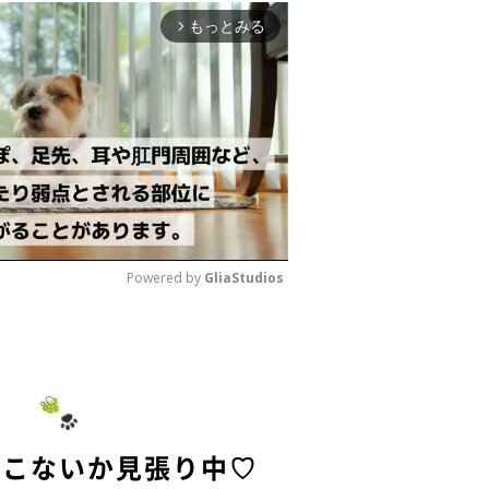
もっとみる
arrow_forward_ios
Powered by 
GliaStudios
M
u
t
e
てこないか見張り中♡