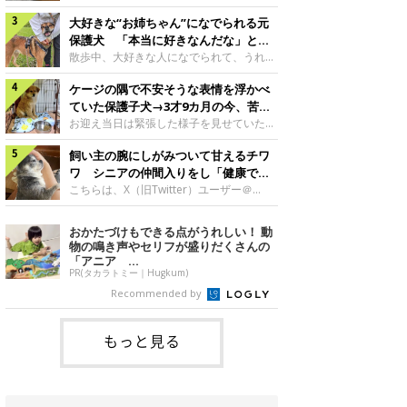
したのでしょうか。今回は、神楽ちゃんの
犬。あれから2カ月、表情や行動にさまざ
成長を飼い主さんと振り返ります！神楽ち
大好きな“お姉ちゃん”になでられる元
まな変化が見られるようになりました。遊
ゃんの成長について聞いた！お迎えから数
び疲れて眠る生後2カ月のなっちゃん遊び
保護犬 「本当に好きなんだな」と感
日後の神楽ちゃん（撮影時生後2カ月）＠
疲れた様子のなっちゃん。@Pkndg_紹介
じる表情にほっこり
散歩中、大好きな人になでられて、うれし
Kus1oKg2vsgdWS2――お迎え当初の神楽
するのは、X（旧Twitter）ユーザー
そうな表情を見せる元保護犬。甘えるよう
ちゃんの様子について教えてください。飼
@Pkndg_さんの愛犬・なっちゃん（取材
ケージの隅で不安そうな表情を浮かべ
な姿に、見ているこちらまでほっこりしま
い主さん： 「お迎え当日から“ヘソ天”で寝
時、生後4カ月／柴犬）。こちらの写真
す。大好きな“お姉ちゃん”に甘える小次郎
ていた保護子犬→3才9カ月の今、苦手
るようなコでし
は、なっちゃんが生後2カ月のころに撮影
くん妹さんになでてもらい、うれしそうな
を克服し頼もしいコに成長！
お迎え当日は緊張した様子を見せていた元
された一枚です。この日、なっちゃんは家
表情を見せる小次郎くん（2026年6月撮
野犬の保護子犬。あれから約3年半、苦手
族と一緒におもちゃで遊んでいました。た
影）。@mika_Jimmy紹介するのは、X（旧
飼い主の腕にしがみついて甘えるチワ
だったことを一つひとつ克服し、家族に寄
くさん遊んで疲れたのか、その後は眠り始
Twitter）ユーザー@mika_Jimmyさんの愛
り添う姿を見せています。お迎え当日、ケ
ワ シニアの仲間入りをし「健康で穏
めたそうです。眠るなっちゃん。
犬・小次郎くん（撮影時5才）。こちら
ージの隅で不安そうにお迎え当日のシルビ
やかな暮らしが続いてほしい」と願う
こちらは、X（旧Twitter）ユーザー＠
@Pkndg_
は、飼い主さんの妹さんと一緒に散歩をし
アちゃん。@nemonemotos今回紹介する
kotubusuke617さんが投稿した写真。写
たときに撮影したという一枚です。この
のは、X（旧Twitter）ユーザー
っているのは、愛犬でチワワのつぶしゃん
おかたづけもできる点がうれしい！ 動
日、飼い主さんは実家から自宅へ帰る途
@nemonemotosさんの愛犬・シルビアち
（本名：こつぶちゃん）です。飼い主さん
物の鳴き声やセリフが盛りだくさんの
中、妹さんと公園で待ち合わせ
ゃん（撮影当時、生後推定2カ月）。飼い
の腕にしがみつくつぶしゃん（撮影時6
「アニア ...
主さんが「#最初に撮った一枚」として投
才）＠kotubusuke617撮影当時の状況に
PR(タカラトミー｜Hugkum)
稿した写真には、ケージの隅で不安そうな
ついて伺うと、飼い主さんはこう教えてく
Recommended by
表情を浮かべるシルビアちゃんの姿が写っ
れました。飼い主さん： 「ある休日のこ
ていました。こちらは、保護犬だったシル
とです。私がソファに座った途端にひざの
上にのってきたので、そのままなでながら
もっと見る
テレビを見ていたのですが、微動だにしな
いので気になって見てみると、腕にしがみ
つくような形で気持ちよさそうに