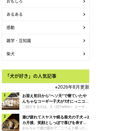
おもしろ
あるある
感動
雑学・豆知識
柴犬
「犬が好き」の人気記事
※2026年8月更新
お迎え初日から“ヘソ天”で寝ていたや
んちゃなコーギー子犬が7才に→ニコニ
コ“コーギースマイル”が魅力のコに成
ご紹介するのは、X（旧Twitter）ユーザー
＠Kus1oKg2vsgdWS2さんの愛犬でウェル
長！
遊び疲れてスヤスヤ眠る柴犬の子犬→2
シュ・コーギー・ペンブロークの神楽ちゃ
ん。今年の8月で7才になるという神楽ちゃ
カ月後、笑顔としっぽで喜びを表すコ
んですが、いったいどんな子犬時代を過ご
に成長！
おもちゃで遊び疲れて、こてんと眠った子