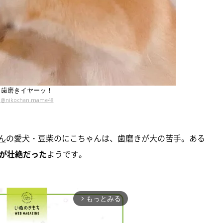
歯磨きイヤーッ！
@nikochan.mame48
さん
の愛犬・豆柴のにこちゃんは、歯磨きが大の苦手。ある
が壮絶だった
ようです。
もっとみる
arrow_forward_ios