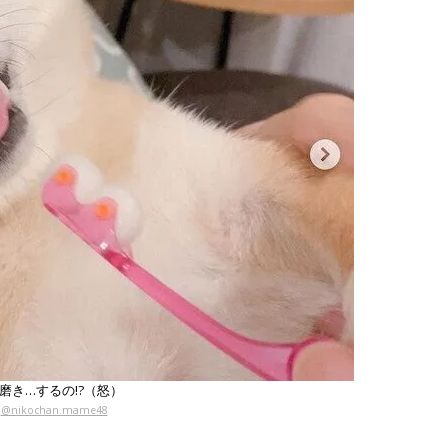
磨き…するの!?（怒）
@nikochan.mame48