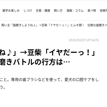
雑学お楽しみ
しつけ
生態・健康
飼い方
漫画・コラム
食べ物
投稿
飼い主「歯磨きしようね♪」→豆柴「イヤだーっ！」とムキ顔！ 壮絶な歯磨き
2020/08/07
UP DATE
ね♪」→豆柴「イヤだーっ！」
磨きバトルの行方は…
こと。専用の歯ブラシなどを使って、愛犬の口腔ケアをし
う。