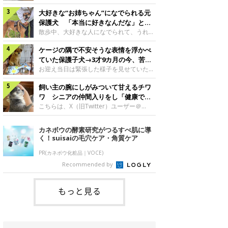
したのでしょうか。今回は、神楽ちゃんの
犬。あれから2カ月、表情や行動にさまざ
成長を飼い主さんと振り返ります！神楽ち
大好きな“お姉ちゃん”になでられる元
まな変化が見られるようになりました。遊
ゃんの成長について聞いた！お迎えから数
び疲れて眠る生後2カ月のなっちゃん遊び
保護犬 「本当に好きなんだな」と感
日後の神楽ちゃん（撮影時生後2カ月）＠
疲れた様子のなっちゃん。@Pkndg_紹介
じる表情にほっこり
散歩中、大好きな人になでられて、うれし
Kus1oKg2vsgdWS2――お迎え当初の神楽
するのは、X（旧Twitter）ユーザー
そうな表情を見せる元保護犬。甘えるよう
ちゃんの様子について教えてください。飼
@Pkndg_さんの愛犬・なっちゃん（取材
ケージの隅で不安そうな表情を浮かべ
な姿に、見ているこちらまでほっこりしま
い主さん： 「お迎え当日から“ヘソ天”で寝
時、生後4カ月／柴犬）。こちらの写真
す。大好きな“お姉ちゃん”に甘える小次郎
ていた保護子犬→3才9カ月の今、苦手
るようなコでし
は、なっちゃんが生後2カ月のころに撮影
くん妹さんになでてもらい、うれしそうな
を克服し頼もしいコに成長！
お迎え当日は緊張した様子を見せていた元
された一枚です。この日、なっちゃんは家
表情を見せる小次郎くん（2026年6月撮
野犬の保護子犬。あれから約3年半、苦手
族と一緒におもちゃで遊んでいました。た
影）。@mika_Jimmy紹介するのは、X（旧
飼い主の腕にしがみついて甘えるチワ
だったことを一つひとつ克服し、家族に寄
くさん遊んで疲れたのか、その後は眠り始
Twitter）ユーザー@mika_Jimmyさんの愛
り添う姿を見せています。お迎え当日、ケ
ワ シニアの仲間入りをし「健康で穏
めたそうです。眠るなっちゃん。
犬・小次郎くん（撮影時5才）。こちら
ージの隅で不安そうにお迎え当日のシルビ
やかな暮らしが続いてほしい」と願う
こちらは、X（旧Twitter）ユーザー＠
@Pkndg_
は、飼い主さんの妹さんと一緒に散歩をし
アちゃん。@nemonemotos今回紹介する
kotubusuke617さんが投稿した写真。写
たときに撮影したという一枚です。この
のは、X（旧Twitter）ユーザー
っているのは、愛犬でチワワのつぶしゃん
カネボウの酵素研究がつるすべ肌に導
日、飼い主さんは実家から自宅へ帰る途
@nemonemotosさんの愛犬・シルビアち
（本名：こつぶちゃん）です。飼い主さん
く！suisaiの毛穴ケア・角質ケア
中、妹さんと公園で待ち合わせ
ゃん（撮影当時、生後推定2カ月）。飼い
の腕にしがみつくつぶしゃん（撮影時6
主さんが「#最初に撮った一枚」として投
才）＠kotubusuke617撮影当時の状況に
PR(カネボウ化粧品｜VOCE)
稿した写真には、ケージの隅で不安そうな
ついて伺うと、飼い主さんはこう教えてく
Recommended by
表情を浮かべるシルビアちゃんの姿が写っ
れました。飼い主さん： 「ある休日のこ
ていました。こちらは、保護犬だったシル
とです。私がソファに座った途端にひざの
上にのってきたので、そのままなでながら
もっと見る
テレビを見ていたのですが、微動だにしな
いので気になって見てみると、腕にしがみ
つくような形で気持ちよさそうに