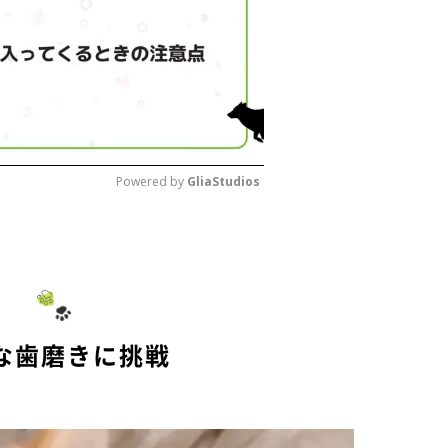
Powered by 
GliaStudios
M
u
t
e
な歯磨きに挑戦