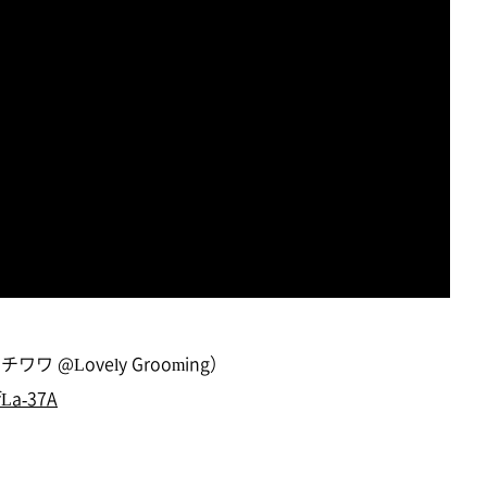
 @Lovely Grooming）
fLa-37A