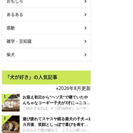
おもしろ
あるある
感動
雑学・豆知識
柴犬
「犬が好き」の人気記事
※2026年8月更新
お迎え初日から“ヘソ天”で寝ていたや
んちゃなコーギー子犬が7才に→ニコニ
コ“コーギースマイル”が魅力のコに成
ご紹介するのは、X（旧Twitter）ユーザー
＠Kus1oKg2vsgdWS2さんの愛犬でウェル
長！
遊び疲れてスヤスヤ眠る柴犬の子犬→2
シュ・コーギー・ペンブロークの神楽ちゃ
ん。今年の8月で7才になるという神楽ちゃ
カ月後、笑顔としっぽで喜びを表すコ
んですが、いったいどんな子犬時代を過ご
に成長！
おもちゃで遊び疲れて、こてんと眠った子