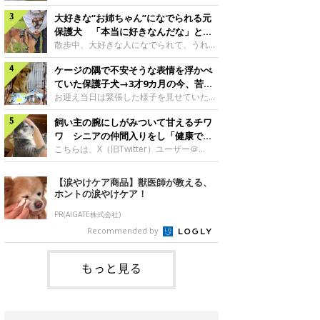
したのでしょうか。今回は、神楽ちゃんの
犬。あれから2カ月、表情や行動にさまざ
成長を飼い主さんと振り返ります！神楽ち
大好きな“お姉ちゃん”になでられる元
まな変化が見られるようになりました。遊
ゃんの成長について聞いた！お迎えから数
び疲れて眠る生後2カ月のなっちゃん遊び
保護犬 「本当に好きなんだな」と感
日後の神楽ちゃん（撮影時生後2カ月）＠
疲れた様子のなっちゃん。@Pkndg_紹介
じる表情にほっこり
散歩中、大好きな人になでられて、うれし
Kus1oKg2vsgdWS2――お迎え当初の神楽
するのは、X（旧Twitter）ユーザー
そうな表情を見せる元保護犬。甘えるよう
ちゃんの様子について教えてください。飼
@Pkndg_さんの愛犬・なっちゃん（取材
ケージの隅で不安そうな表情を浮かべ
な姿に、見ているこちらまでほっこりしま
い主さん： 「お迎え当日から“ヘソ天”で寝
時、生後4カ月／柴犬）。こちらの写真
す。大好きな“お姉ちゃん”に甘える小次郎
ていた保護子犬→3才9カ月の今、苦手
るようなコでし
は、なっちゃんが生後2カ月のころに撮影
くん妹さんになでてもらい、うれしそうな
を克服し頼もしいコに成長！
お迎え当日は緊張した様子を見せていた元
された一枚です。この日、なっちゃんは家
表情を見せる小次郎くん（2026年6月撮
野犬の保護子犬。あれから約3年半、苦手
族と一緒におもちゃで遊んでいました。た
影）。@mika_Jimmy紹介するのは、X（旧
飼い主の腕にしがみついて甘えるチワ
だったことを一つひとつ克服し、家族に寄
くさん遊んで疲れたのか、その後は眠り始
Twitter）ユーザー@mika_Jimmyさんの愛
り添う姿を見せています。お迎え当日、ケ
ワ シニアの仲間入りをし「健康で穏
めたそうです。眠るなっちゃん。
犬・小次郎くん（撮影時5才）。こちら
ージの隅で不安そうにお迎え当日のシルビ
やかな暮らしが続いてほしい」と願う
こちらは、X（旧Twitter）ユーザー＠
@Pkndg_
は、飼い主さんの妹さんと一緒に散歩をし
アちゃん。@nemonemotos今回紹介する
kotubusuke617さんが投稿した写真。写
たときに撮影したという一枚です。この
のは、X（旧Twitter）ユーザー
っているのは、愛犬でチワワのつぶしゃん
【涙やけケア商品】獣医師が教える、
日、飼い主さんは実家から自宅へ帰る途
@nemonemotosさんの愛犬・シルビアち
（本名：こつぶちゃん）です。飼い主さん
ホントの涙やけケア！
中、妹さんと公園で待ち合わせ
ゃん（撮影当時、生後推定2カ月）。飼い
の腕にしがみつくつぶしゃん（撮影時6
主さんが「#最初に撮った一枚」として投
才）＠kotubusuke617撮影当時の状況に
PR(AIGATE株式会社)
稿した写真には、ケージの隅で不安そうな
ついて伺うと、飼い主さんはこう教えてく
Recommended by
表情を浮かべるシルビアちゃんの姿が写っ
れました。飼い主さん： 「ある休日のこ
ていました。こちらは、保護犬だったシル
とです。私がソファに座った途端にひざの
上にのってきたので、そのままなでながら
もっと見る
テレビを見ていたのですが、微動だにしな
いので気になって見てみると、腕にしがみ
つくような形で気持ちよさそうに