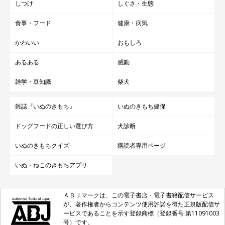
しつけ
しぐさ・生態
最後にご紹介するのは、ふくちゃんの「＃スマイルドッグ」写真
食事・フード
健康・病気
です。ふくちゃんはもうすぐ1才になる元気盛りの女の子♪ そ
かわいい
おもしろ
んなふくちゃんの飼い主さんからは、
あるある
感動
「いたずらっ子だけど、いっぱい走っていろいろなところに行こ
雑学・豆知識
柴犬
うね」
雑誌『いぬのきもち』
いぬのきもち健保
というコメントをいただきました。ふくちゃんと一緒に楽しい思
ドッグフードの正しい選び方
犬診断
い出をたくさんつくってくださいね！
いぬのきもちクイズ
購読者専用ページ
今回は、Twitterで投稿された「＃スマイルドッグ」「＃いぬの
いぬ・ねこのきもちアプリ
日」写真とともに、愛犬に対する飼い主さんの感謝のコメントを
ご紹介しました。
ＡＢＪマークは、この電子書店・電子書籍配信サービス
が、著作権者からコンテンツ使用許諾を得た正規版配信サ
ービスであることを示す登録商標（登録番号 第11091003
引き続き11/30（月）まで、第2弾「＃スマイルドッグ」写真投
号）です。