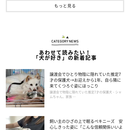
もっと見る
あわせて読みたい！
「犬が好き」の新着記事
いつもかわいい笑顔を見せてくれてありがと
う♡
譲渡会でひとり物陰に隠れていた推定7
才の保護犬→お迎えから1年、自ら隣に
来てくつろぐ姿にほっこり
譲渡会で物陰に隠れていた推定7才の保護犬・シャ
ムちゃん。家族 …
飼い主のひざの上で眠るペキニーズ 安
心しきった姿に「こんな信頼関係いいよ