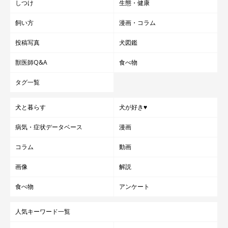
しつけ
生態・健康
飼い方
漫画・コラム
投稿写真
犬図鑑
獣医師Q&A
食べ物
いろいろなところに一緒に行こうね
タグ一覧
犬と暮らす
犬が好き♥
病気・症状データベース
漫画
コラム
動画
画像
解説
食べ物
アンケート
人気キーワード一覧
@KOOL2015