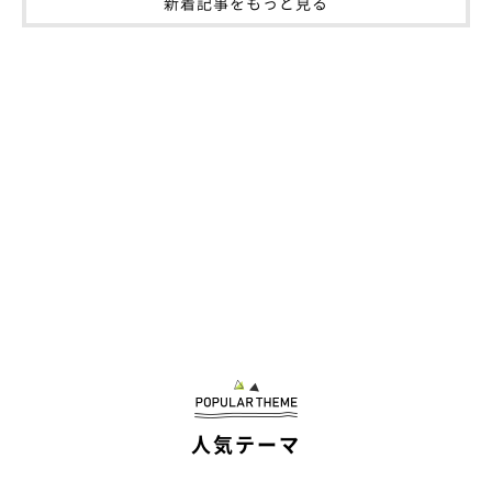
「いつもかわいい笑顔を見せてくれてありがとう！ 私が落ち込
新着記事をもっと見る
んでいるとき、そっとそばに来てくれるきな。暴れん坊で犬見知
りだけど、その分優しくてかわいい……私の自慢の彼氏です♡
これからも自慢の彼氏でいてね」
というコメントをいただきました。やさしくてかわいい彼氏……
うらやましいです！
人気テーマ