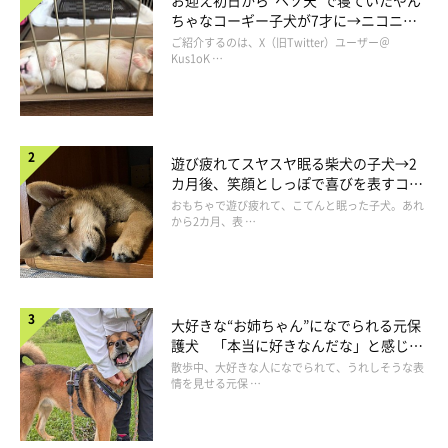
お迎え初日から“ヘソ天”で寝ていたやん
ちゃなコーギー子犬が7才に→ニコニ
コ“コーギースマイル”が魅力のコに成
ご紹介するのは、X（旧Twitter）ユーザー＠
長！
Kus1oK …
遊び疲れてスヤスヤ眠る柴犬の子犬→2
カ月後、笑顔としっぽで喜びを表すコに
成長！
おもちゃで遊び疲れて、こてんと眠った子犬。あれ
から2カ月、表 …
大好きな“お姉ちゃん”になでられる元保
護犬 「本当に好きなんだな」と感じる
表情にほっこり
散歩中、大好きな人になでられて、うれしそうな表
@DeepSno31888890
情を見せる元保 …
続いてご紹介するのは、トイ・プードルのもずくちゃんの「＃ス