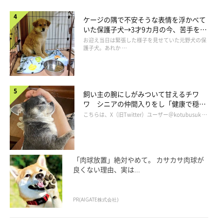
マイルドッグ」写真です。もずくちゃんの甘えたような表情がと
ケージの隅で不安そうな表情を浮かべて
てもかわいらしいですね！
いた保護子犬→3才9カ月の今、苦手を克
服し頼もしいコに成長！
お迎え当日は緊張した様子を見せていた元野犬の保
もずくちゃんの飼い主さんからは、
護子犬。あれか …
「うれしいときも、悲しいときも、いつもそばにいてくれてあり
がとうね。もずく大好きよ」
飼い主の腕にしがみついて甘えるチワ
ワ シニアの仲間入りをし「健康で穏や
かな暮らしが続いてほしい」と願う
こちらは、X（旧Twitter）ユーザー＠kotubusuk …
というコメントをいただきました。ずくちゃんもきっと、飼い主
さんのことが大好きなのでしょうね♡
「肉球放置」絶対やめて。 カサカサ肉球が
良くない理由、実は...
PR(AIGATE株式会社)