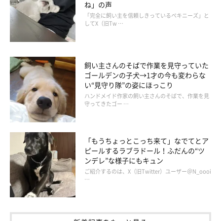
ね」の声
「完全に飼い主を信頼しきっているペキニーズ」と
してX（旧Tw …
飼い主さんのそばで作業を見守っていた
ゴールデンの子犬→1才の今も変わらな
い“見守り隊”の姿にほっこり
ハンドメイド作家の飼い主さんのそばで、作業を見
守ってきたゴー …
@Shiba_Kina_yui
こちらは、柴のきなちゃんの「＃スマイルドッグ」写真です。お
「もうちょっとこっち来て」なでてとア
ピールするラブラドール！ふだんの“ツ
散歩の途中でしょうか？ ニコニコ笑顔がとってもかわいらしい
ンデレ”な様子にもキュン
です♡
ご紹介するのは、X（旧Twitter）ユーザー＠N_oooi
…
きなちゃんの飼い主さんからは、