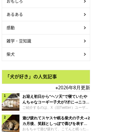
おもしろ
あるある
感動
雑学・豆知識
柴犬
「犬が好き」の人気記事
※2026年8月更新
お迎え初日から“ヘソ天”で寝ていたや
んちゃなコーギー子犬が7才に→ニコニ
コ“コーギースマイル”が魅力のコに成
ご紹介するのは、X（旧Twitter）ユーザー
＠Kus1oKg2vsgdWS2さんの愛犬でウェル
長！
遊び疲れてスヤスヤ眠る柴犬の子犬→2
シュ・コーギー・ペンブロークの神楽ちゃ
ん。今年の8月で7才になるという神楽ちゃ
カ月後、笑顔としっぽで喜びを表すコ
んですが、いったいどんな子犬時代を過ご
に成長！
おもちゃで遊び疲れて、こてんと眠った子