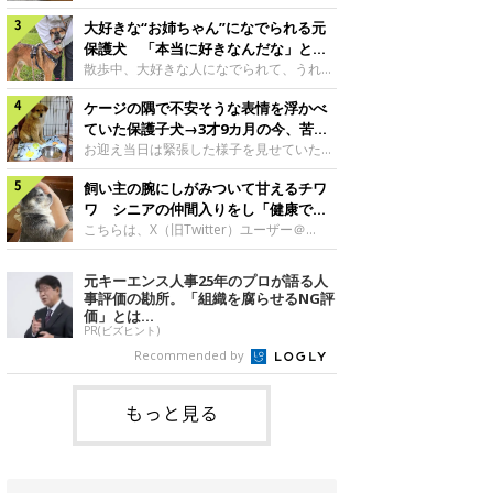
したのでしょうか。今回は、神楽ちゃんの
犬。あれから2カ月、表情や行動にさまざ
成長を飼い主さんと振り返ります！神楽ち
大好きな“お姉ちゃん”になでられる元
まな変化が見られるようになりました。遊
ゃんの成長について聞いた！お迎えから数
び疲れて眠る生後2カ月のなっちゃん遊び
保護犬 「本当に好きなんだな」と感
日後の神楽ちゃん（撮影時生後2カ月）＠
疲れた様子のなっちゃん。@Pkndg_紹介
じる表情にほっこり
散歩中、大好きな人になでられて、うれし
Kus1oKg2vsgdWS2――お迎え当初の神楽
するのは、X（旧Twitter）ユーザー
そうな表情を見せる元保護犬。甘えるよう
ちゃんの様子について教えてください。飼
@Pkndg_さんの愛犬・なっちゃん（取材
ケージの隅で不安そうな表情を浮かべ
な姿に、見ているこちらまでほっこりしま
い主さん： 「お迎え当日から“ヘソ天”で寝
時、生後4カ月／柴犬）。こちらの写真
す。大好きな“お姉ちゃん”に甘える小次郎
ていた保護子犬→3才9カ月の今、苦手
るようなコでし
は、なっちゃんが生後2カ月のころに撮影
くん妹さんになでてもらい、うれしそうな
を克服し頼もしいコに成長！
お迎え当日は緊張した様子を見せていた元
された一枚です。この日、なっちゃんは家
表情を見せる小次郎くん（2026年6月撮
野犬の保護子犬。あれから約3年半、苦手
族と一緒におもちゃで遊んでいました。た
影）。@mika_Jimmy紹介するのは、X（旧
飼い主の腕にしがみついて甘えるチワ
だったことを一つひとつ克服し、家族に寄
くさん遊んで疲れたのか、その後は眠り始
Twitter）ユーザー@mika_Jimmyさんの愛
り添う姿を見せています。お迎え当日、ケ
ワ シニアの仲間入りをし「健康で穏
めたそうです。眠るなっちゃん。
犬・小次郎くん（撮影時5才）。こちら
ージの隅で不安そうにお迎え当日のシルビ
やかな暮らしが続いてほしい」と願う
こちらは、X（旧Twitter）ユーザー＠
@Pkndg_
は、飼い主さんの妹さんと一緒に散歩をし
アちゃん。@nemonemotos今回紹介する
kotubusuke617さんが投稿した写真。写
たときに撮影したという一枚です。この
のは、X（旧Twitter）ユーザー
っているのは、愛犬でチワワのつぶしゃん
元キーエンス人事25年のプロが語る人
日、飼い主さんは実家から自宅へ帰る途
@nemonemotosさんの愛犬・シルビアち
（本名：こつぶちゃん）です。飼い主さん
事評価の勘所。「組織を腐らせるNG評
中、妹さんと公園で待ち合わせ
ゃん（撮影当時、生後推定2カ月）。飼い
の腕にしがみつくつぶしゃん（撮影時6
価」とは...
主さんが「#最初に撮った一枚」として投
才）＠kotubusuke617撮影当時の状況に
PR(ビズヒント)
稿した写真には、ケージの隅で不安そうな
ついて伺うと、飼い主さんはこう教えてく
Recommended by
表情を浮かべるシルビアちゃんの姿が写っ
れました。飼い主さん： 「ある休日のこ
ていました。こちらは、保護犬だったシル
とです。私がソファに座った途端にひざの
上にのってきたので、そのままなでながら
もっと見る
テレビを見ていたのですが、微動だにしな
いので気になって見てみると、腕にしがみ
つくような形で気持ちよさそうに