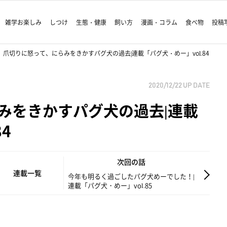
雑学お楽しみ
しつけ
生態・健康
飼い方
漫画・コラム
食べ物
投稿
爪切りに怒って、にらみをきかすパグ犬の過去|連載「パグ犬・めー」vol.84
2020/12/22
UP DATE
みをきかすパグ犬の過去|連載
4
次回の話
連載一覧
今年も明るく過ごしたパグ犬めーでした！|
連載「パグ犬・めー」vol.85