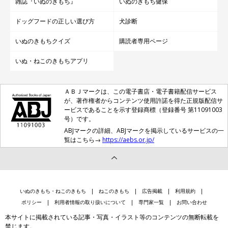
雑誌『いぬのきもち』
いぬのきもち健保
ドッグフードの正しい選び方
犬診断
いぬのきもちクイズ
購読者専用ページ
いぬ・ねこのきもちアプリ
ＡＢＪマークは、この電子書店・電子書籍配信サービス
が、著作権者からコンテンツ使用許諾を得た正規版配信サ
ービスであることを示す登録商標（登録番号 第11091003
号）です。
ABJマークの詳細、ABJマークを掲示しているサービスの一
第8位「マロン」
覧はこちら→
https://aebs.or.jp/
いぬのきもち・ねこのきもち
ねこのきもち
広告掲載
利用規約
ポリシー
利用者情報の取り扱いについて
専門家一覧
お問い合わせ
本サイトに掲載されている記事・写真・イラスト等のコンテンツの無断転載を
禁じます。