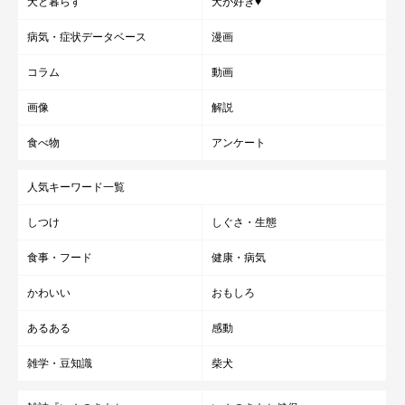
犬と暮らす
犬が好き♥
病気・症状データベース
漫画
コラム
動画
画像
解説
食べ物
アンケート
人気キーワード一覧
ミニチュア・ダックスフンドのコタロウくん
いぬのきもち投稿写真ギャラリー
しつけ
しぐさ・生態
2019年オス部門で第1位を獲得した「コタロウ」は、2020年第7
食事・フード
健康・病気
位という結果に。依然として人気の高い名前といえるでしょう。
かわいい
おもしろ
あるある
感動
雑学・豆知識
柴犬