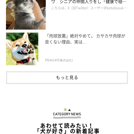
ワ シニアの仲間入りをし「健康で穏や
かな暮らしが続いてほしい」と願う
こちらは、X（旧Twitter）ユーザー＠kotubusuk …
「肉球放置」絶対やめて。 カサカサ肉球が
良くない理由、実は...
PR(AIGATE株式会社)
もっと見る
ボーダー・コリーのレオンくん
いぬのきもち投稿写真ギャラリー
オス部門第3位は「レオン」です。なんと、2019年の第18位から
急上昇しました！
あわせて読みたい！
「犬が好き」の新着記事