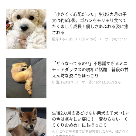
「小さくて心配だった」生後2カ月の子
犬は約6年後、ゴハンをモリモリ食べて
たくましく成長！優しさあふれる姿に癒
される
紹介するのは、X（旧Twitter）ユーザー@ginchan
…
「どうなってるの!?」不思議すぎるミニ
チュアダックスの寝相が話題 普段の甘
えん坊な姿にもほっこり
X（旧Twitter）ユーザー＠chacha210309さん …
第4位「コテツ」
生後2カ月のあどけない柴犬の子犬→1才
の今は凛々しい姿に！ 変わらない「く
りくりおめめ」にもほっこり
久しぶりの子犬育てに悪戦苦闘しながら、慎之介く