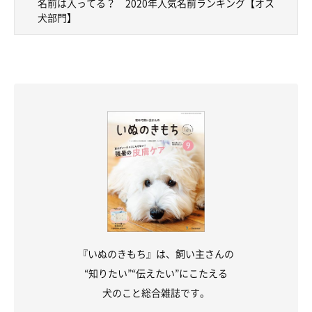
ヨークシャー・テリアのむぎくん
名前は入ってる？ 2020年人気名前ランキング【オス
いぬのきもち投稿写真ギャラリー
犬部門】
オス部門第5位の「ムギ」は、女の子部門でも第2位にランクイン
するなど、性別問わず人気の名前。
ちなみに、
オス・メス総合部門では、2019年の第11位から一気
にランクを上げ、2020年は第1位
に輝きました。
『いぬのきもち』は、飼い主さんの
“知りたい”“伝えたい”にこたえる
犬のこと総合雑誌です。