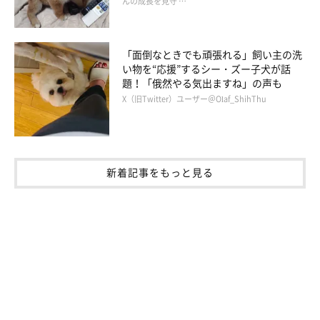
んの成長を見守 …
「面倒なときでも頑張れる」飼い主の洗
い物を“応援”するシー・ズー子犬が話
題！「俄然やる気出ますね」の声も
X（旧Twitter）ユーザー＠Olaf_ShihThu
新着記事をもっと見る
ミニチュア・シュナウザーのこてつくん
いぬのきもち投稿写真ギャラリー
2019年の第7位からランクアップし、第4位になったのは「コテ