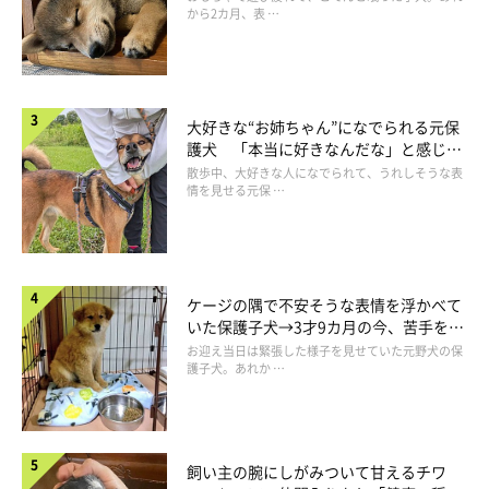
から2カ月、表 …
大好きな“お姉ちゃん”になでられる元保
第3位「レオン」
護犬 「本当に好きなんだな」と感じる
表情にほっこり
散歩中、大好きな人になでられて、うれしそうな表
情を見せる元保 …
ケージの隅で不安そうな表情を浮かべて
いた保護子犬→3才9カ月の今、苦手を克
服し頼もしいコに成長！
お迎え当日は緊張した様子を見せていた元野犬の保
護子犬。あれか …
飼い主の腕にしがみついて甘えるチワ