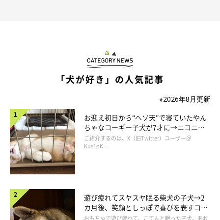
ミックス犬のレオくん
いぬのきもち投稿写真ギャラリー
2019年から
2年連続オス部門第2位にランクインしたのは「レ
「犬が好き」の人気記事
オ」
。やはり男の子らしい名前は人気のようですね！
※2026年8月更新
お迎え初日から“ヘソ天”で寝ていたやん
ちゃなコーギー子犬が7才に→ニコニ
コ“コーギースマイル”が魅力のコに成
ご紹介するのは、X（旧Twitter）ユーザー＠
長！
Kus1oK …
遊び疲れてスヤスヤ眠る柴犬の子犬→2
カ月後、笑顔としっぽで喜びを表すコに
成長！
おもちゃで遊び疲れて、こてんと眠った子犬。あれ