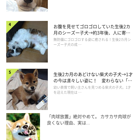
お腹を見せてゴロゴロしていた生後2カ
月のシーズー子犬→約3年後、人に寄り
添う優しいコに成長した姿にほっこり
無防備にゴロゴロする姿に癒される！生後2カ月シ
ーズー子犬の成 …
生後2カ月のあどけない柴犬の子犬→1才
の今は凛々しい姿に！ 変わらない「く
りくりおめめ」にもほっこり
幼い表情で飼い主さんを見つめる柴犬の子犬。1才
を迎えた現在は …
「肉球放置」絶対やめて。 カサカサ肉球が
良くない理由、実は...