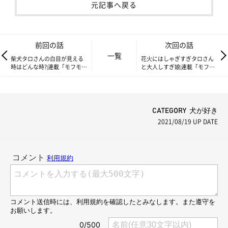
元記事へ戻る
前回の話
次回の話
一覧
柴犬タロさんの白目が見える
花火にはしゃぎすぎタロさん
時はどんな時?|連載「モフモフ
と大人しすぎ娘|連載「モフモ
柴とプニプニ娘」第130話
フ柴とプニプニ娘」第132話
CATEGORY 犬が好き
2021/08/19
UP DATE