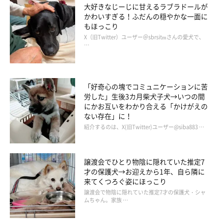
大好きなじーじに甘えるラブラドールが
かわいすぎる！ふだんの穏やかな一面に
もほっこり
X（旧Twitter）ユーザー＠sbrsitmさんの愛犬で、
…
「好奇心の塊でコミュニケーションに苦
労した」生後3カ月柴犬子犬→いつの間
にかお互いをわかり合える「かけがえの
ない存在」に！
紹介するのは、X(旧Twitter)ユーザー@siba883 …
譲渡会でひとり物陰に隠れていた推定7
才の保護犬→お迎えから1年、自ら隣に
来てくつろぐ姿にほっこり
譲渡会で物陰に隠れていた推定7才の保護犬・シャ
ムちゃん。家族 …