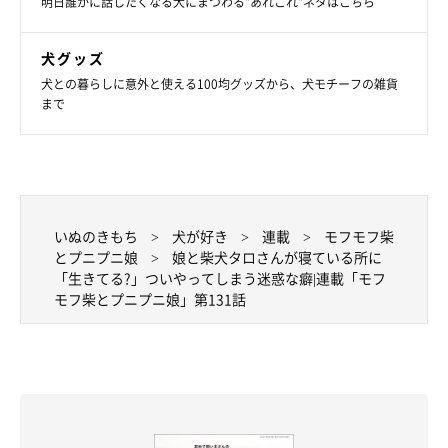
明日誰かに話したくなる犬にまつわる”あれこれ”ネタはこちら
犬グッズ
犬との暮らしに意外と使える100均グッズから、犬モチーフの雑貨
まで
いぬのきもち
犬が好き
連載
モフモフ柴
とプニプニ娘
娘と柴犬タロさんが寝ている所に
「生きてる?」ついやってしまう迷惑な癖|連載「モフ
モフ柴とプニプニ娘」第131話