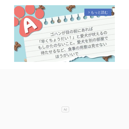
もっと読む
arrow_forward_ios
M
u
t
e