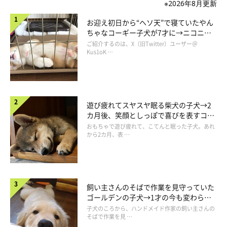
※2026年8月更新
お迎え初日から“ヘソ天”で寝ていたやん
ちゃなコーギー子犬が7才に→ニコニ
コ“コーギースマイル”が魅力のコに成
ご紹介するのは、X（旧Twitter）ユーザー＠
長！
Kus1oK …
遊び疲れてスヤスヤ眠る柴犬の子犬→2
カ月後、笑顔としっぽで喜びを表すコに
成長！
おもちゃで遊び疲れて、こてんと眠った子犬。あれ
から2カ月、表 …
飼い主さんのそばで作業を見守っていた
ゴールデンの子犬→1才の今も変わらな
い“見守り隊”の姿にほっこり
子犬のころから、ハンドメイド作家の飼い主さんの
そばで作業を見 …