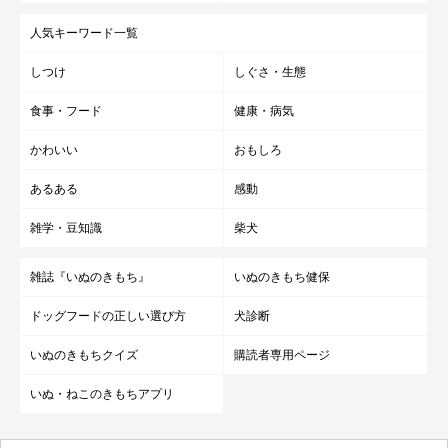
人気キーワード一覧
しつけ
しぐさ・生態
食事・フード
健康・病気
かわいい
おもしろ
あるある
感動
雑学・豆知識
柴犬
雑誌『いぬのきもち』
いぬのきもち健保
ドッグフードの正しい選び方
犬診断
いぬのきもちクイズ
購読者専用ページ
いぬ・ねこのきもちアプリ