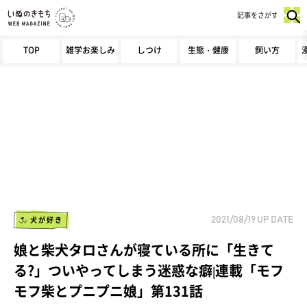
記事をさがす
TOP
雑学お楽しみ
しつけ
生態・健康
飼い方
犬が好き
2021/08/19
UP DATE
娘と柴犬タロさんが寝ている所に「生きて
る?」ついやってしまう迷惑な癖|連載「モフ
モフ柴とプニプニ娘」第131話