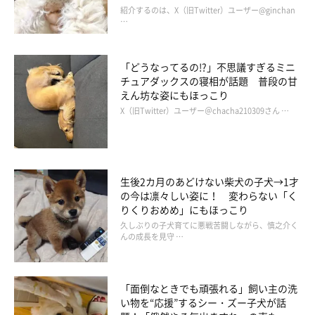
紹介するのは、X（旧Twitter）ユーザー@ginchan
…
「どうなってるの!?」不思議すぎるミニ
チュアダックスの寝相が話題 普段の甘
えん坊な姿にもほっこり
X（旧Twitter）ユーザー＠chacha210309さん …
生後2カ月のあどけない柴犬の子犬→1才
の今は凛々しい姿に！ 変わらない「く
りくりおめめ」にもほっこり
久しぶりの子犬育てに悪戦苦闘しながら、慎之介く
んの成長を見守 …
「面倒なときでも頑張れる」飼い主の洗
い物を“応援”するシー・ズー子犬が話