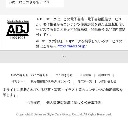
いぬ・ねこのきもちアプリ
ＡＢＪマークは、この電子書店・電子書籍配信サービス
が、著作権者からコンテンツ使用許諾を得た正規版配信サ
ービスであることを示す登録商標（登録番号 第11091003
号）です。
ABJマークの詳細、ABJマークを掲示しているサービスの一
覧はこちら→
https://aebs.or.jp/
いぬのきもち・ねこのきもち
ねこのきもち
広告掲載
利用規約
ポリシー
利用者情報の取り扱いについて
専門家一覧
お問い合わせ
本サイトに掲載されている記事・写真・イラスト等のコンテンツの無断転載を
禁じます。
会社案内
個人情報保護法に基づく公表事項等
Copyright © Benesse Style Care Group Co.,Ltd. All Rights Reserved.