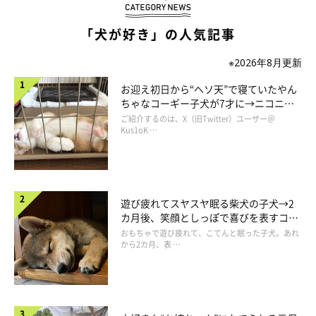
「犬が好き」の人気記事
※2026年8月更新
お迎え初日から“ヘソ天”で寝ていたやん
ちゃなコーギー子犬が7才に→ニコニ
コ“コーギースマイル”が魅力のコに成
ご紹介するのは、X（旧Twitter）ユーザー＠
長！
Kus1oK …
遊び疲れてスヤスヤ眠る柴犬の子犬→2
カ月後、笑顔としっぽで喜びを表すコに
成長！
おもちゃで遊び疲れて、こてんと眠った子犬。あれ
から2カ月、表 …