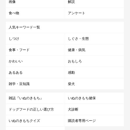
画像
解説
食べ物
アンケート
人気キーワード一覧
しつけ
しぐさ・生態
食事・フード
健康・病気
かわいい
おもしろ
あるある
感動
雑学・豆知識
柴犬
雑誌『いぬのきもち』
いぬのきもち健保
ドッグフードの正しい選び方
犬診断
いぬのきもちクイズ
購読者専用ページ