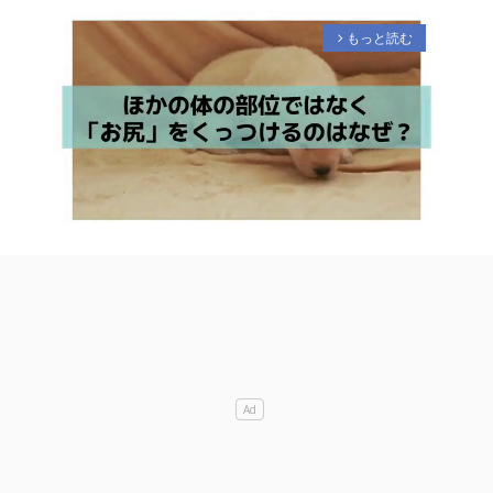
もっと読む
arrow_forward_ios
M
u
t
e