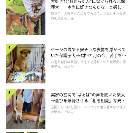
大好きな“お姉ちゃん”になでられる元保
護犬 「本当に好きなんだな」と感じる
表情にほっこり
散歩中、大好きな人になでられて、うれしそうな表
情を見せる元保 …
ケージの隅で不安そうな表情を浮かべて
いた保護子犬→3才9カ月の今、苦手を克
服し頼もしいコに成長！
お迎え当日は緊張した様子を見せていた元野犬の保
護子犬。あれか …
実家の玄関で“ばぁば”の声を聞いた柴犬
→喜びを爆発させる「相思相愛」な光景
にほっこり
玄関でしっぽを振り、ソワソワと落ち着かない様子
の柴犬。その先 …