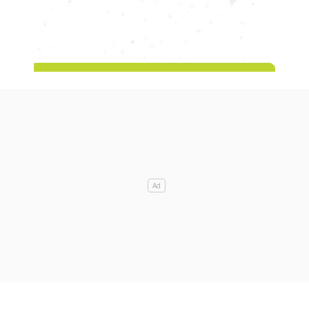
M
u
t
e