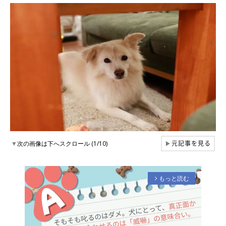
元記事を見る
▼
次の画像は下へスクロール (1/10)
▶
もっと読む
arrow_forward_ios