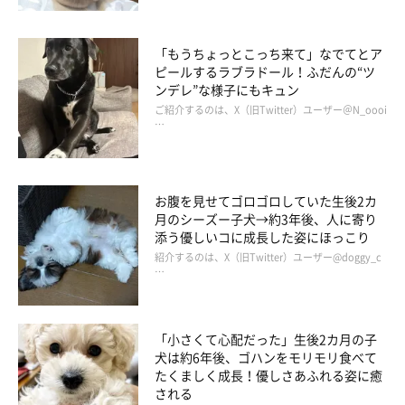
「もうちょっとこっち来て」なでてとア
ピールするラブラドール！ふだんの“ツ
ンデレ”な様子にもキュン
ご紹介するのは、X（旧Twitter）ユーザー＠N_oooi
…
お腹を見せてゴロゴロしていた生後2カ
月のシーズー子犬→約3年後、人に寄り
添う優しいコに成長した姿にほっこり
紹介するのは、X（旧Twitter）ユーザー@doggy_c
…
「小さくて心配だった」生後2カ月の子
犬は約6年後、ゴハンをモリモリ食べて
たくましく成長！優しさあふれる姿に癒
される