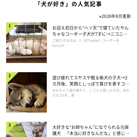
「犬が好き」の人気記事
※2026年8月更新
お迎え初日から“ヘソ天”で寝ていたやん
ちゃなコーギー子犬が7才に→ニコニ
コ“コーギースマイル”が魅力のコに成
ご紹介するのは、X（旧Twitter）ユーザー＠
長！
Kus1oK …
遊び疲れてスヤスヤ眠る柴犬の子犬→2
カ月後、笑顔としっぽで喜びを表すコに
成長！
おもちゃで遊び疲れて、こてんと眠った子犬。あれ
から2カ月、表 …
大好きな“お姉ちゃん”になでられる元保
護犬 「本当に好きなんだな」と感じる