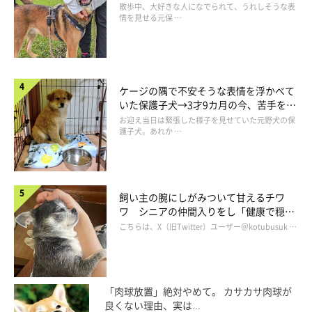
表情にほっこり
散歩中、大好きな人になでられて、うれしそうな表
情を見せる元保 …
ケージの隅で不安そうな表情を浮かべて
いた保護子犬→3才9カ月の今、苦手を克
服し頼もしいコに成長！
お迎え当日は緊張した様子を見せていた元野犬の保
護子犬。あれか …
飼い主の腕にしがみついて甘えるチワ
ワ シニアの仲間入りをし「健康で穏や
かな暮らしが続いてほしい」と願う
こちらは、X（旧Twitter）ユーザー＠kotubusuk …
「肉球放置」絶対やめて。 カサカサ肉球が
良くない理由、実は...