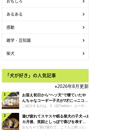
おもしろ
あるある
感動
雑学・豆知識
柴犬
「犬が好き」の人気記事
※2026年8月更新
お迎え初日から“ヘソ天”で寝ていたや
んちゃなコーギー子犬が7才に→ニコニ
コ“コーギースマイル”が魅力のコに成
ご紹介するのは、X（旧Twitter）ユーザー
＠Kus1oKg2vsgdWS2さんの愛犬でウェル
長！
遊び疲れてスヤスヤ眠る柴犬の子犬→2
シュ・コーギー・ペンブロークの神楽ちゃ
ん。今年の8月で7才になるという神楽ちゃ
カ月後、笑顔としっぽで喜びを表すコ
んですが、いったいどんな子犬時代を過ご
に成長！
おもちゃで遊び疲れて、こてんと眠った子