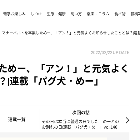
雑学お楽しみ
しつけ
生態・健康
飼い方
漫画・コラム
食べ物
投稿
マナーベルトを卒業しためー、「アン！」と元気よくお知らせしたこととは？|連載「パ
2022/02/22
UP DATE
ためー、「アン！」と元気よく
？|連載「パグ犬・めー」
次回の話
連載一覧
その日は本当に普通の日でした めーとの
お別れの日|連載「パグ犬・めー」vol.146