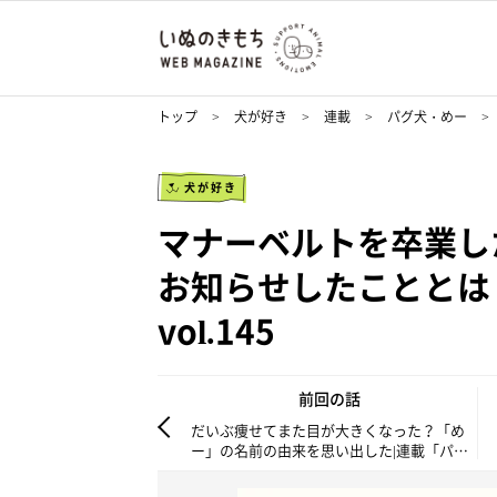
トップ
犬が好き
連載
パグ犬・めー
犬が好き
マナーベルトを卒業し
お知らせしたこととは
vol.145
前回の話
だいぶ痩せてまた目が大きくなった？「め
ー」の名前の由来を思い出した|連載「パグ
犬・めー」vol.144