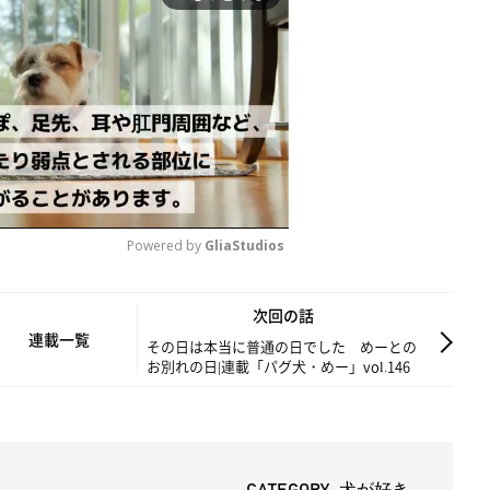
Powered by 
GliaStudios
M
次回の話
u
連載一覧
その日は本当に普通の日でした めーとの
お別れの日|連載「パグ犬・めー」vol.146
t
e
CATEGORY 犬が好き