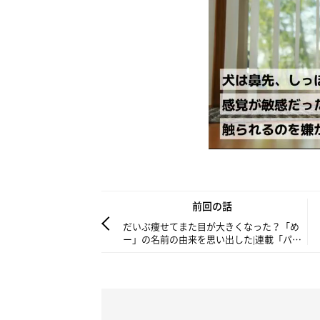
前回の話
だいぶ痩せてまた目が大きくなった？「め
ー」の名前の由来を思い出した|連載「パグ
犬・めー」vol.144