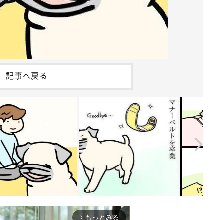
記事へ戻る
もっとみる
arrow_forward_ios