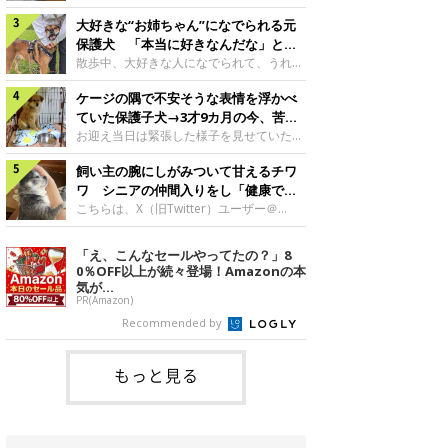
したのでしょうか。今回は、神楽ちゃんの
犬。あれから2カ月、表情や行動にさまざ
成長を飼い主さんと振り返ります！神楽ち
大好きな“お姉ちゃん”になでられる元
まな変化が見られるようになりました。遊
ゃんの成長について聞いた！お迎えから数
び疲れて眠る生後2カ月のなっちゃん遊び
保護犬 「本当に好きなんだな」と感
日後の神楽ちゃん（撮影時生後2カ月）＠
疲れた様子のなっちゃん。@Pkndg_紹介
じる表情にほっこり
散歩中、大好きな人になでられて、うれし
Kus1oKg2vsgdWS2――お迎え当初の神楽
するのは、X（旧Twitter）ユーザー
そうな表情を見せる元保護犬。甘えるよう
ちゃんの様子について教えてください。飼
@Pkndg_さんの愛犬・なっちゃん（取材
ケージの隅で不安そうな表情を浮かべ
な姿に、見ているこちらまでほっこりしま
い主さん： 「お迎え当日から“ヘソ天”で寝
時、生後4カ月／柴犬）。こちらの写真
す。大好きな“お姉ちゃん”に甘える小次郎
ていた保護子犬→3才9カ月の今、苦手
るようなコでし
は、なっちゃんが生後2カ月のころに撮影
くん妹さんになでてもらい、うれしそうな
を克服し頼もしいコに成長！
お迎え当日は緊張した様子を見せていた元
された一枚です。この日、なっちゃんは家
表情を見せる小次郎くん（2026年6月撮
野犬の保護子犬。あれから約3年半、苦手
族と一緒におもちゃで遊んでいました。た
影）。@mika_Jimmy紹介するのは、X（旧
飼い主の腕にしがみついて甘えるチワ
だったことを一つひとつ克服し、家族に寄
くさん遊んで疲れたのか、その後は眠り始
Twitter）ユーザー@mika_Jimmyさんの愛
り添う姿を見せています。お迎え当日、ケ
ワ シニアの仲間入りをし「健康で穏
めたそうです。眠るなっちゃん。
犬・小次郎くん（撮影時5才）。こちら
ージの隅で不安そうにお迎え当日のシルビ
やかな暮らしが続いてほしい」と願う
こちらは、X（旧Twitter）ユーザー＠
@Pkndg_
は、飼い主さんの妹さんと一緒に散歩をし
アちゃん。@nemonemotos今回紹介する
kotubusuke617さんが投稿した写真。写
たときに撮影したという一枚です。この
のは、X（旧Twitter）ユーザー
っているのは、愛犬でチワワのつぶしゃん
「え、こんなセールやってたの？」8
日、飼い主さんは実家から自宅へ帰る途
@nemonemotosさんの愛犬・シルビアち
（本名：こつぶちゃん）です。飼い主さん
0％OFF以上が続々登場！Amazonの本
中、妹さんと公園で待ち合わせ
ゃん（撮影当時、生後推定2カ月）。飼い
の腕にしがみつくつぶしゃん（撮影時6
気が...
主さんが「#最初に撮った一枚」として投
才）＠kotubusuke617撮影当時の状況に
PR(Amazon)
稿した写真には、ケージの隅で不安そうな
ついて伺うと、飼い主さんはこう教えてく
Recommended by
表情を浮かべるシルビアちゃんの姿が写っ
れました。飼い主さん： 「ある休日のこ
ていました。こちらは、保護犬だったシル
とです。私がソファに座った途端にひざの
上にのってきたので、そのままなでながら
もっと見る
テレビを見ていたのですが、微動だにしな
いので気になって見てみると、腕にしがみ
つくような形で気持ちよさそうに