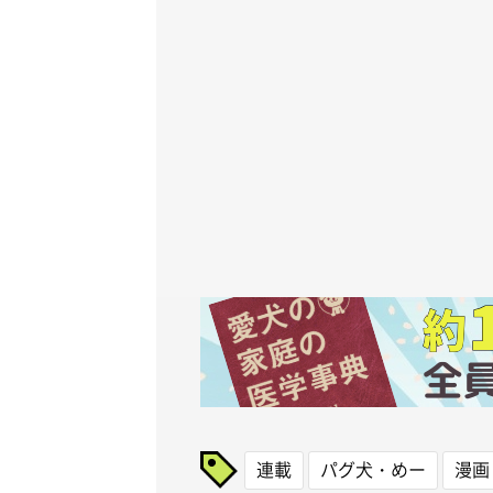
連載
パグ犬・めー
漫画