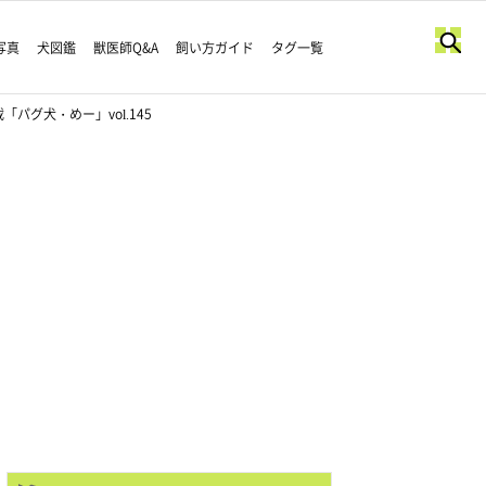
写真
犬図鑑
獣医師Q&A
飼い方ガイド
タグ一覧
グ犬・めー」vol.145