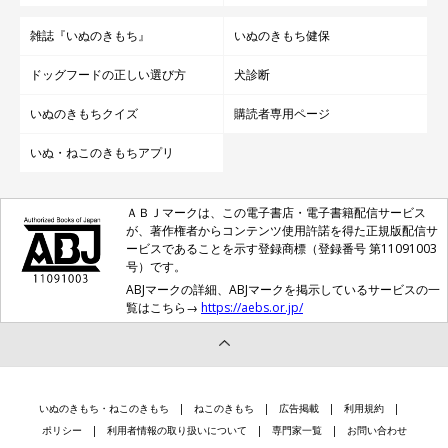
雑誌『いぬのきもち』
いぬのきもち健保
ドッグフードの正しい選び方
犬診断
いぬのきもちクイズ
購読者専用ページ
いぬ・ねこのきもちアプリ
ＡＢＪマークは、この電子書店・電子書籍配信サービス
が、著作権者からコンテンツ使用許諾を得た正規版配信サ
ービスであることを示す登録商標（登録番号 第11091003
号）です。
ABJマークの詳細、ABJマークを掲示しているサービスの一
覧はこちら→
https://aebs.or.jp/
いぬのきもち・ねこのきもち
ねこのきもち
広告掲載
利用規約
ポリシー
利用者情報の取り扱いについて
専門家一覧
お問い合わせ