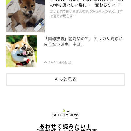
の今は凛々しい姿に！ 変わらない「く
りくりおめめ」にもほっこり
幼い表情で飼い主さんを見つめる柴犬の子犬。1才
を迎えた現在は …
「肉球放置」絶対やめて。 カサカサ肉球が
良くない理由、実は...
PR(AIGATE株式会社)
もっと見る
あわせて読みたい！