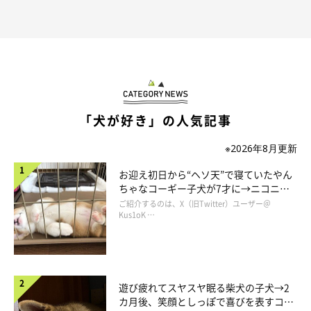
「犬が好き」の人気記事
※2026年8月更新
お迎え初日から“ヘソ天”で寝ていたやん
ちゃなコーギー子犬が7才に→ニコニ
コ“コーギースマイル”が魅力のコに成
ご紹介するのは、X（旧Twitter）ユーザー＠
長！
Kus1oK …
遊び疲れてスヤスヤ眠る柴犬の子犬→2
カ月後、笑顔としっぽで喜びを表すコに