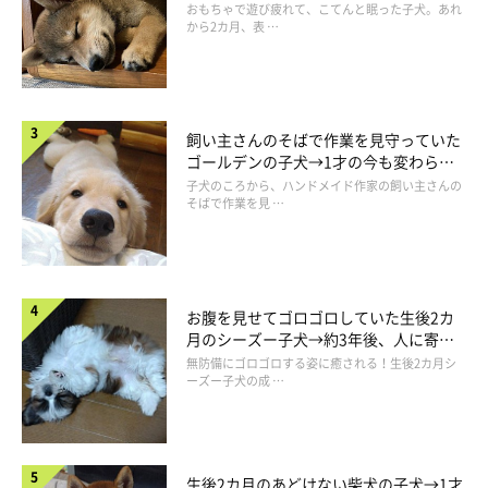
成長！
おもちゃで遊び疲れて、こてんと眠った子犬。あれ
から2カ月、表 …
飼い主さんのそばで作業を見守っていた
ゴールデンの子犬→1才の今も変わらな
い“見守り隊”の姿にほっこり
子犬のころから、ハンドメイド作家の飼い主さんの
そばで作業を見 …
お腹を見せてゴロゴロしていた生後2カ
月のシーズー子犬→約3年後、人に寄り
添う優しいコに成長した姿にほっこり
無防備にゴロゴロする姿に癒される！生後2カ月シ
ーズー子犬の成 …
生後2カ月のあどけない柴犬の子犬→1才