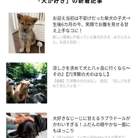
「犬が好き」の新着記事
お迎え当初は不安げだった柴犬の子犬→
生後6カ月の今、笑顔でお腹を見せる甘
え上手なコに！
新しい環境に戸惑っていた柴犬の子犬・みりんちゃ
ん。お迎え当初 …
涼しさを求めて犬と八ヶ岳に行くなら〜
その2【穴澤賢の犬のはなし】
【連載】穴澤賢の犬のはなし 前回、『涼しさを求
めて犬と八ヶ岳 …
大好きなじーじに甘えるラブラドールが
かわいすぎる！ふだんの穏やかな一面に
もほっこり
X（旧Twitter）ユーザー＠sbrsitmさんの愛犬で、