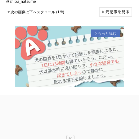
@shiba_natsume
元記事を見る
▼
次の画像は下へスクロール (1/8)
▶
もっと読む
arrow_forward_ios
M
u
t
e