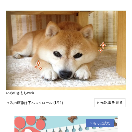
いぬのきもちweb
元記事を見る
▼
次の画像は下へスクロール (1/11)
▶
もっと読む
arrow_forward_ios