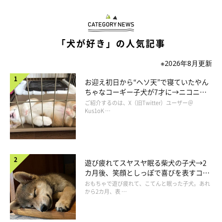
「犬が好き」の人気記事
※2026年8月更新
お迎え初日から“ヘソ天”で寝ていたやん
ちゃなコーギー子犬が7才に→ニコニ
コ“コーギースマイル”が魅力のコに成
ご紹介するのは、X（旧Twitter）ユーザー＠
長！
Kus1oK …
遊び疲れてスヤスヤ眠る柴犬の子犬→2
カ月後、笑顔としっぽで喜びを表すコに
成長！
おもちゃで遊び疲れて、こてんと眠った子犬。あれ
から2カ月、表 …