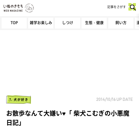
記事をさがす
TOP
雑学お楽しみ
しつけ
生態・健康
飼い方
犬が好き
2014/10/16
UP DATE
お散歩なんて大嫌い♥「 柴犬こむぎの小悪魔
日記」