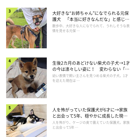
大好きな“お姉ちゃん”になでられる元保
護犬 「本当に好きなんだな」と感じる
表情にほっこり
散歩中、大好きな人になでられて、うれしそうな表
情を見せる元保 …
生後2カ月のあどけない柴犬の子犬→1才
の今は凛々しい姿に！ 変わらない「く
りくりおめめ」にもほっこり
幼い表情で飼い主さんを見つめる柴犬の子犬。1才
を迎えた現在は …
人を怖がっていた保護犬が6才に→家族
と出会って5年、穏やかに成長した現在
の姿にグッとくる
人を怖がり、ケージの奥で震えていた保護犬。家族
と出会って5年 …