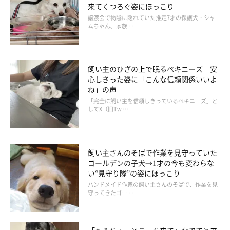
来てくつろぐ姿にほっこり
譲渡会で物陰に隠れていた推定7才の保護犬・シャ
ムちゃん。家族 …
飼い主のひざの上で眠るペキニーズ 安
心しきった姿に「こんな信頼関係いいよ
ね」の声
「完全に飼い主を信頼しきっているペキニーズ」と
してX（旧Tw …
飼い主さんのそばで作業を見守っていた
ゴールデンの子犬→1才の今も変わらな
い“見守り隊”の姿にほっこり
ハンドメイド作家の飼い主さんのそばで、作業を見
守ってきたゴー …