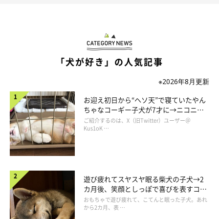
「犬が好き」の人気記事
※2026年8月更新
お迎え初日から“ヘソ天”で寝ていたやん
ちゃなコーギー子犬が7才に→ニコニ
コ“コーギースマイル”が魅力のコに成
ご紹介するのは、X（旧Twitter）ユーザー＠
長！
Kus1oK …
遊び疲れてスヤスヤ眠る柴犬の子犬→2
カ月後、笑顔としっぽで喜びを表すコに
成長！
おもちゃで遊び疲れて、こてんと眠った子犬。あれ
から2カ月、表 …