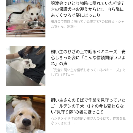
譲渡会でひとり物陰に隠れていた推定7
才の保護犬→お迎えから1年、自ら隣に
来てくつろぐ姿にほっこり
譲渡会で物陰に隠れていた推定7才の保護犬・シャ
ムちゃん。家族 …
飼い主のひざの上で眠るペキニーズ 安
心しきった姿に「こんな信頼関係いいよ
ね」の声
「完全に飼い主を信頼しきっているペキニーズ」と
してX（旧Tw …
飼い主さんのそばで作業を見守っていた
ゴールデンの子犬→1才の今も変わらな
い“見守り隊”の姿にほっこり
ハンドメイド作家の飼い主さんのそばで、作業を見
守ってきたゴー …