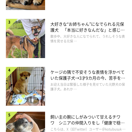
大好きな“お姉ちゃん”になでられる元保
護犬 「本当に好きなんだな」と感じる
表情にほっこり
散歩中、大好きな人になでられて、うれしそうな表
情を見せる元保 …
ケージの隅で不安そうな表情を浮かべて
いた保護子犬→3才9カ月の今、苦手を克
服し頼もしいコに成長！
お迎え当日は緊張した様子を見せていた元野犬の保
護子犬。あれか …
飼い主の腕にしがみついて甘えるチワ
ワ シニアの仲間入りをし「健康で穏や
かな暮らしが続いてほしい」と願う
こちらは、X（旧Twitter）ユーザー＠kotubusuk …