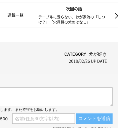
M
次回の話
u
連載一覧
テーブルに登らない、わが家流の「しつ
け？」「穴澤賢の犬のはなし」
t
e
CATEGORY 犬が好き
2018/02/26
UP DATE