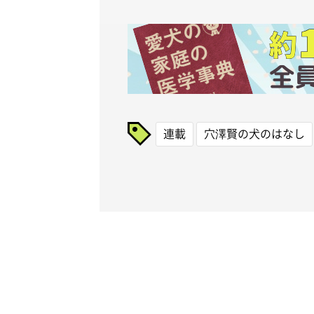
連載
穴澤賢の犬のはなし