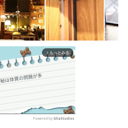
もっとみる
arrow_forward_ios
Powered by 
GliaStudios