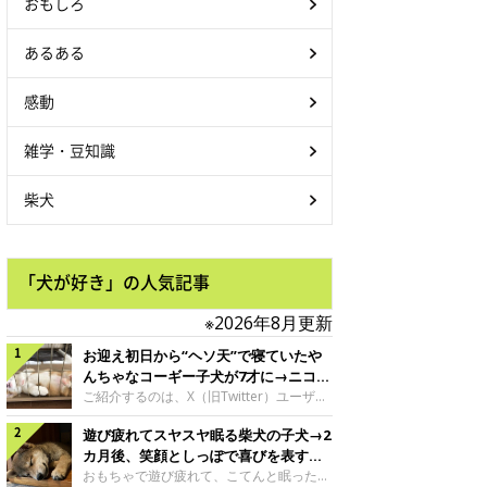
おもしろ
あるある
感動
雑学・豆知識
柴犬
「犬が好き」の人気記事
※2026年8月更新
お迎え初日から“ヘソ天”で寝ていたや
んちゃなコーギー子犬が7才に→ニコニ
コ“コーギースマイル”が魅力のコに成
ご紹介するのは、X（旧Twitter）ユーザー
＠Kus1oKg2vsgdWS2さんの愛犬でウェル
長！
遊び疲れてスヤスヤ眠る柴犬の子犬→2
シュ・コーギー・ペンブロークの神楽ちゃ
ん。今年の8月で7才になるという神楽ちゃ
カ月後、笑顔としっぽで喜びを表すコ
んですが、いったいどんな子犬時代を過ご
に成長！
おもちゃで遊び疲れて、こてんと眠った子