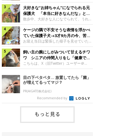
したのでしょうか。今回は、神楽ちゃんの
犬。あれから2カ月、表情や行動にさまざ
成長を飼い主さんと振り返ります！神楽ち
大好きな“お姉ちゃん”になでられる元
まな変化が見られるようになりました。遊
ゃんの成長について聞いた！お迎えから数
び疲れて眠る生後2カ月のなっちゃん遊び
保護犬 「本当に好きなんだな」と感
日後の神楽ちゃん（撮影時生後2カ月）＠
疲れた様子のなっちゃん。@Pkndg_紹介
じる表情にほっこり
散歩中、大好きな人になでられて、うれし
Kus1oKg2vsgdWS2――お迎え当初の神楽
するのは、X（旧Twitter）ユーザー
そうな表情を見せる元保護犬。甘えるよう
ちゃんの様子について教えてください。飼
@Pkndg_さんの愛犬・なっちゃん（取材
ケージの隅で不安そうな表情を浮かべ
な姿に、見ているこちらまでほっこりしま
い主さん： 「お迎え当日から“ヘソ天”で寝
時、生後4カ月／柴犬）。こちらの写真
す。大好きな“お姉ちゃん”に甘える小次郎
ていた保護子犬→3才9カ月の今、苦手
るようなコでし
は、なっちゃんが生後2カ月のころに撮影
くん妹さんになでてもらい、うれしそうな
を克服し頼もしいコに成長！
お迎え当日は緊張した様子を見せていた元
された一枚です。この日、なっちゃんは家
表情を見せる小次郎くん（2026年6月撮
野犬の保護子犬。あれから約3年半、苦手
族と一緒におもちゃで遊んでいました。た
影）。@mika_Jimmy紹介するのは、X（旧
飼い主の腕にしがみついて甘えるチワ
だったことを一つひとつ克服し、家族に寄
くさん遊んで疲れたのか、その後は眠り始
Twitter）ユーザー@mika_Jimmyさんの愛
り添う姿を見せています。お迎え当日、ケ
ワ シニアの仲間入りをし「健康で穏
めたそうです。眠るなっちゃん。
犬・小次郎くん（撮影時5才）。こちら
ージの隅で不安そうにお迎え当日のシルビ
やかな暮らしが続いてほしい」と願う
こちらは、X（旧Twitter）ユーザー＠
@Pkndg_
は、飼い主さんの妹さんと一緒に散歩をし
アちゃん。@nemonemotos今回紹介する
kotubusuke617さんが投稿した写真。写
たときに撮影したという一枚です。この
のは、X（旧Twitter）ユーザー
っているのは、愛犬でチワワのつぶしゃん
目の下ベタベタ… 放置してたら「菌」
日、飼い主さんは実家から自宅へ帰る途
@nemonemotosさんの愛犬・シルビアち
（本名：こつぶちゃん）です。飼い主さん
が増えてるってマジ？
中、妹さんと公園で待ち合わせ
ゃん（撮影当時、生後推定2カ月）。飼い
の腕にしがみつくつぶしゃん（撮影時6
主さんが「#最初に撮った一枚」として投
才）＠kotubusuke617撮影当時の状況に
PR(AIGATE株式会社)
稿した写真には、ケージの隅で不安そうな
ついて伺うと、飼い主さんはこう教えてく
Recommended by
表情を浮かべるシルビアちゃんの姿が写っ
れました。飼い主さん： 「ある休日のこ
ていました。こちらは、保護犬だったシル
とです。私がソファに座った途端にひざの
上にのってきたので、そのままなでながら
もっと見る
テレビを見ていたのですが、微動だにしな
いので気になって見てみると、腕にしがみ
つくような形で気持ちよさそうに