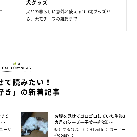
犬グッズ
こ
犬との暮らしに意外と使える100均グッズか
ら、犬モチーフの雑貨まで
せて読みたい！
好き」の新着記事
でて
お腹を見せてゴロゴロしていた生後2
 …
カ月のシーズー子犬→約3年 …
）ユーザ
紹介するのは、X（旧Twitter）ユーザー
@doggy_c …