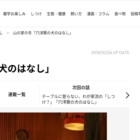
雑学お楽しみ
しつけ
生態・健康
飼い方
漫画・コラム
食べ物
投稿
し
山の家の冬「穴澤賢の犬のはなし」
2018/02/26
UP DATE
犬のはなし」
次回の話
連載一覧
テーブルに登らない、わが家流の「しつ
け？」「穴澤賢の犬のはなし」