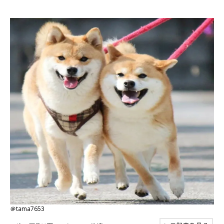
＠tama7653