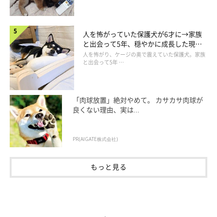
人を怖がっていた保護犬が6才に→家族
と出会って5年、穏やかに成長した現在
の姿にグッとくる
人を怖がり、ケージの奥で震えていた保護犬。家族
と出会って5年 …
「肉球放置」絶対やめて。 カサカサ肉球が
良くない理由、実は...
PR(AIGATE株式会社)
もっと見る