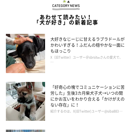
あわせて読みたい！
「犬が好き」の新着記事
大好きなじーじに甘えるラブラドールが
かわいすぎる！ふだんの穏やかな一面に
もほっこり
X（旧Twitter）ユーザー＠sbrsitmさんの愛犬で、
…
「好奇心の塊でコミュニケーションに苦
労した」生後3カ月柴犬子犬→いつの間
にかお互いをわかり合える「かけがえの
ない存在」に！
紹介するのは、X(旧Twitter)ユーザー@siba883 …