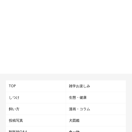
TOP
雑学お楽しみ
しつけ
生態・健康
飼い方
漫画・コラム
投稿写真
犬図鑑
獣医師Q&A
食べ物