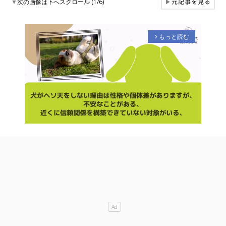
元記事を見る
▼
次の画像は下へスクロール (1/6)
▶
もっと読む
arrow_forward_ios
M
u
t
e