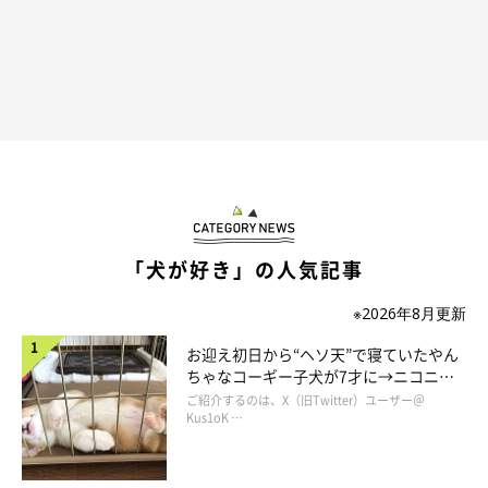
「犬が好き」の人気記事
※2026年8月更新
お迎え初日から“ヘソ天”で寝ていたやん
ちゃなコーギー子犬が7才に→ニコニ
コ“コーギースマイル”が魅力のコに成
ご紹介するのは、X（旧Twitter）ユーザー＠
長！
Kus1oK …