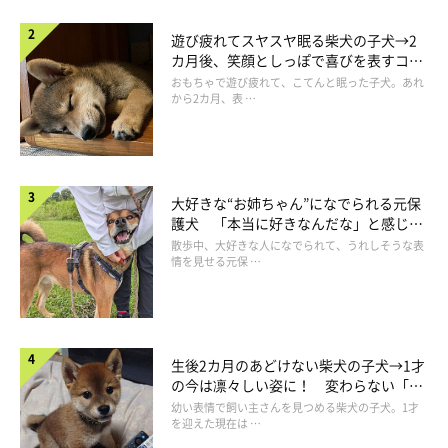
遊び疲れてスヤスヤ眠る柴犬の子犬→2
カ月後、笑顔としっぽで喜びを表すコに
成長！
おもちゃで遊び疲れて、こてんと眠った子犬。あれ
から2カ月、表 …
大好きな“お姉ちゃん”になでられる元保
護犬 「本当に好きなんだな」と感じる
表情にほっこり
散歩中、大好きな人になでられて、うれしそうな表
情を見せる元保 …
生後2カ月のあどけない柴犬の子犬→1才
の今は凛々しい姿に！ 変わらない「く
りくりおめめ」にもほっこり
幼い表情で飼い主さんを見つめる柴犬の子犬。1才
を迎えた現在は …