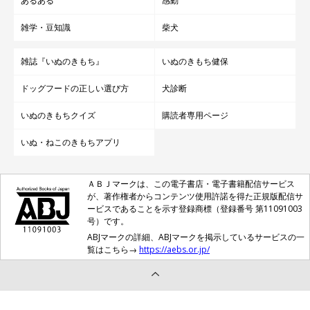
あるある
感動
雑学・豆知識
柴犬
雑誌『いぬのきもち』
いぬのきもち健保
ドッグフードの正しい選び方
犬診断
いぬのきもちクイズ
購読者専用ページ
いぬ・ねこのきもちアプリ
ＡＢＪマークは、この電子書店・電子書籍配信サービス
が、著作権者からコンテンツ使用許諾を得た正規版配信サ
ービスであることを示す登録商標（登録番号 第11091003
号）です。
ABJマークの詳細、ABJマークを掲示しているサービスの一
覧はこちら→
https://aebs.or.jp/