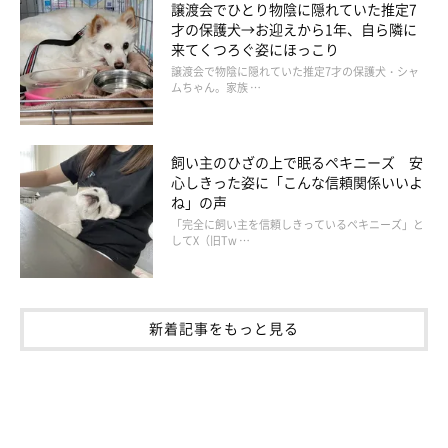
譲渡会でひとり物陰に隠れていた推定7
才の保護犬→お迎えから1年、自ら隣に
来てくつろぐ姿にほっこり
譲渡会で物陰に隠れていた推定7才の保護犬・シャ
ムちゃん。家族 …
飼い主のひざの上で眠るペキニーズ 安
心しきった姿に「こんな信頼関係いいよ
ね」の声
「完全に飼い主を信頼しきっているペキニーズ」と
してX（旧Tw …
新着記事をもっと見る