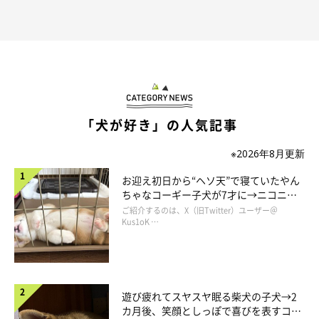
「犬が好き」の人気記事
※2026年8月更新
お迎え初日から“ヘソ天”で寝ていたやん
ちゃなコーギー子犬が7才に→ニコニ
コ“コーギースマイル”が魅力のコに成
ご紹介するのは、X（旧Twitter）ユーザー＠
長！
Kus1oK …
遊び疲れてスヤスヤ眠る柴犬の子犬→2
カ月後、笑顔としっぽで喜びを表すコに