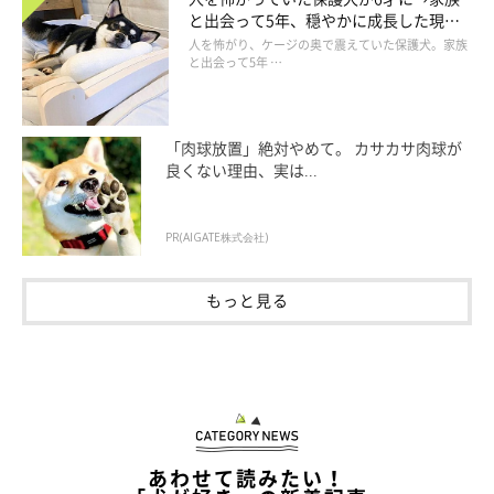
と出会って5年、穏やかに成長した現在
の姿にグッとくる
人を怖がり、ケージの奥で震えていた保護犬。家族
と出会って5年 …
「肉球放置」絶対やめて。 カサカサ肉球が
良くない理由、実は...
PR(AIGATE株式会社)
もっと見る
あわせて読みたい！