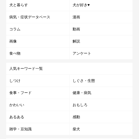
犬と暮らす
犬が好き♥
病気・症状データベース
漫画
コラム
動画
画像
解説
食べ物
アンケート
人気キーワード一覧
しつけ
しぐさ・生態
食事・フード
健康・病気
かわいい
おもしろ
あるある
感動
雑学・豆知識
柴犬