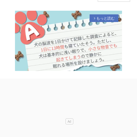
もっと読む
arrow_forward_ios
M
u
t
e