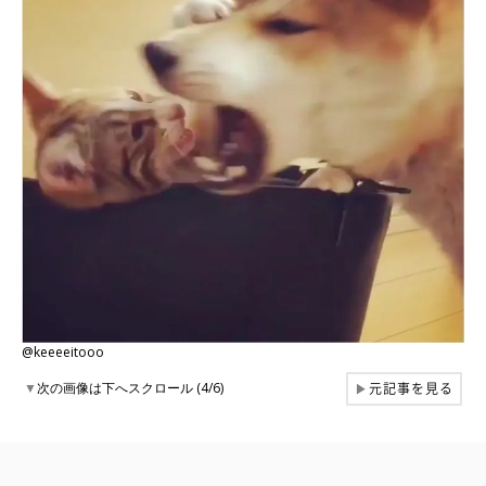
@keeeeitooo
元記事を見る
▼
次の画像は下へスクロール (4/6)
▶