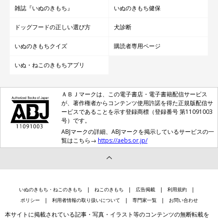
雑誌『いぬのきもち』
いぬのきもち健保
ドッグフードの正しい選び方
犬診断
いぬのきもちクイズ
購読者専用ページ
いぬ・ねこのきもちアプリ
ＡＢＪマークは、この電子書店・電子書籍配信サービス
が、著作権者からコンテンツ使用許諾を得た正規版配信サ
ービスであることを示す登録商標（登録番号 第11091003
号）です。
ABJマークの詳細、ABJマークを掲示しているサービスの一
覧はこちら→
https://aebs.or.jp/
いぬのきもち・ねこのきもち
ねこのきもち
広告掲載
利用規約
ポリシー
利用者情報の取り扱いについて
専門家一覧
お問い合わせ
本サイトに掲載されている記事・写真・イラスト等のコンテンツの無断転載を