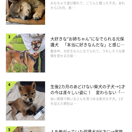
成長！
おもちゃで遊び疲れて、こてんと眠った子犬。あれ
から2カ月、表 …
大好きな“お姉ちゃん”になでられる元保
護犬 「本当に好きなんだな」と感じる
表情にほっこり
散歩中、大好きな人になでられて、うれしそうな表
情を見せる元保 …
生後2カ月のあどけない柴犬の子犬→1才
の今は凛々しい姿に！ 変わらない「く
りくりおめめ」にもほっこり
幼い表情で飼い主さんを見つめる柴犬の子犬。1才
を迎えた現在は …
人を怖がっていた保護犬が6才に→家族