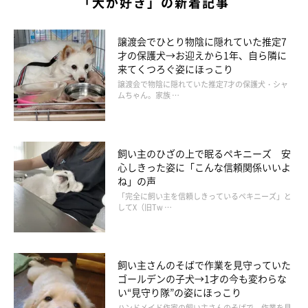
「犬が好き」の新着記事
譲渡会でひとり物陰に隠れていた推定7
才の保護犬→お迎えから1年、自ら隣に
来てくつろぐ姿にほっこり
譲渡会で物陰に隠れていた推定7才の保護犬・シャ
ムちゃん。家族 …
飼い主のひざの上で眠るペキニーズ 安
心しきった姿に「こんな信頼関係いいよ
ね」の声
「完全に飼い主を信頼しきっているペキニーズ」と
してX（旧Tw …
飼い主さんのそばで作業を見守っていた
ゴールデンの子犬→1才の今も変わらな
い“見守り隊”の姿にほっこり
ハンドメイド作家の飼い主さんのそばで、作業を見