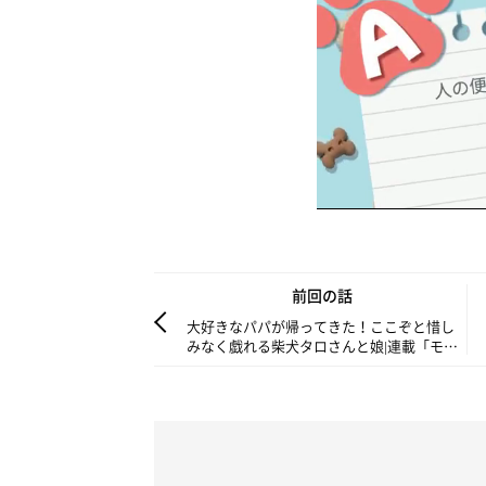
前回の話
大好きなパパが帰ってきた！ここぞと惜し
みなく戯れる柴犬タロさんと娘|連載「モフ
モフ柴とプニプニ娘」第241話