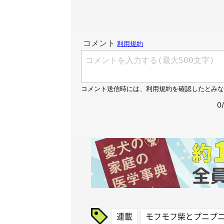
連載
モフモフ柴とプニプ