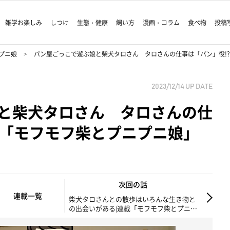
雑学お楽しみ
しつけ
生態・健康
飼い方
漫画・コラム
食べ物
投稿
プニ娘
パン屋ごっこで遊ぶ娘と柴犬タロさん タロさんの仕事は「パン」役!?
2023/12/14
UP DATE
と柴犬タロさん タロさんの仕
載「モフモフ柴とプニプニ娘」
次回の話
連載一覧
柴犬タロさんとの散歩はいろんな生き物と
の出会いがある|連載「モフモフ柴とプニプ
ニ娘」第243話