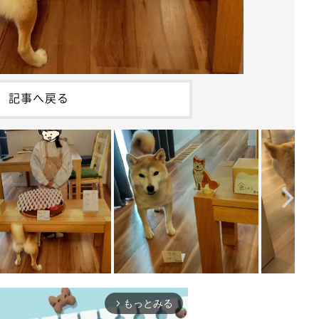
記事へ戻る
もっとみる
arrow_forward_ios