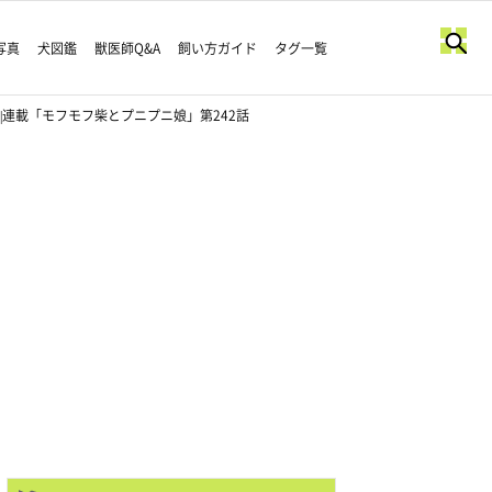
写真
犬図鑑
獣医師Q&A
飼い方ガイド
タグ一覧
|連載「モフモフ柴とプニプニ娘」第242話