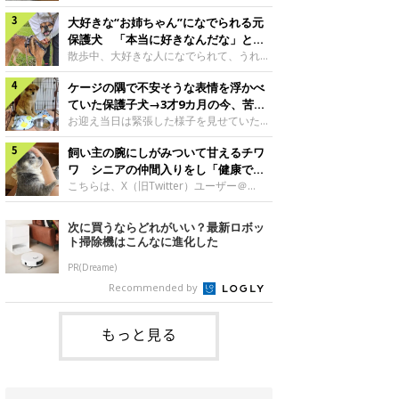
したのでしょうか。今回は、神楽ちゃんの
犬。あれから2カ月、表情や行動にさまざ
成長を飼い主さんと振り返ります！神楽ち
大好きな“お姉ちゃん”になでられる元
まな変化が見られるようになりました。遊
ゃんの成長について聞いた！お迎えから数
び疲れて眠る生後2カ月のなっちゃん遊び
保護犬 「本当に好きなんだな」と感
日後の神楽ちゃん（撮影時生後2カ月）＠
疲れた様子のなっちゃん。@Pkndg_紹介
じる表情にほっこり
散歩中、大好きな人になでられて、うれし
Kus1oKg2vsgdWS2――お迎え当初の神楽
するのは、X（旧Twitter）ユーザー
そうな表情を見せる元保護犬。甘えるよう
ちゃんの様子について教えてください。飼
@Pkndg_さんの愛犬・なっちゃん（取材
ケージの隅で不安そうな表情を浮かべ
な姿に、見ているこちらまでほっこりしま
い主さん： 「お迎え当日から“ヘソ天”で寝
時、生後4カ月／柴犬）。こちらの写真
す。大好きな“お姉ちゃん”に甘える小次郎
ていた保護子犬→3才9カ月の今、苦手
るようなコでし
は、なっちゃんが生後2カ月のころに撮影
くん妹さんになでてもらい、うれしそうな
を克服し頼もしいコに成長！
お迎え当日は緊張した様子を見せていた元
された一枚です。この日、なっちゃんは家
表情を見せる小次郎くん（2026年6月撮
野犬の保護子犬。あれから約3年半、苦手
族と一緒におもちゃで遊んでいました。た
影）。@mika_Jimmy紹介するのは、X（旧
飼い主の腕にしがみついて甘えるチワ
だったことを一つひとつ克服し、家族に寄
くさん遊んで疲れたのか、その後は眠り始
Twitter）ユーザー@mika_Jimmyさんの愛
り添う姿を見せています。お迎え当日、ケ
ワ シニアの仲間入りをし「健康で穏
めたそうです。眠るなっちゃん。
犬・小次郎くん（撮影時5才）。こちら
ージの隅で不安そうにお迎え当日のシルビ
やかな暮らしが続いてほしい」と願う
こちらは、X（旧Twitter）ユーザー＠
@Pkndg_
は、飼い主さんの妹さんと一緒に散歩をし
アちゃん。@nemonemotos今回紹介する
kotubusuke617さんが投稿した写真。写
たときに撮影したという一枚です。この
のは、X（旧Twitter）ユーザー
っているのは、愛犬でチワワのつぶしゃん
次に買うならどれがいい？最新ロボッ
日、飼い主さんは実家から自宅へ帰る途
@nemonemotosさんの愛犬・シルビアち
（本名：こつぶちゃん）です。飼い主さん
ト掃除機はこんなに進化した
中、妹さんと公園で待ち合わせ
ゃん（撮影当時、生後推定2カ月）。飼い
の腕にしがみつくつぶしゃん（撮影時6
主さんが「#最初に撮った一枚」として投
才）＠kotubusuke617撮影当時の状況に
PR(Dreame)
稿した写真には、ケージの隅で不安そうな
ついて伺うと、飼い主さんはこう教えてく
Recommended by
表情を浮かべるシルビアちゃんの姿が写っ
れました。飼い主さん： 「ある休日のこ
ていました。こちらは、保護犬だったシル
とです。私がソファに座った途端にひざの
上にのってきたので、そのままなでながら
もっと見る
テレビを見ていたのですが、微動だにしな
いので気になって見てみると、腕にしがみ
つくような形で気持ちよさそうに