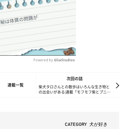
Powered by 
GliaStudios
M
次回の話
u
連載一覧
柴犬タロさんとの散歩はいろんな生き物と
の出会いがある|連載「モフモフ柴とプニプ
t
ニ娘」第243話
e
CATEGORY 犬が好き