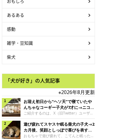
おもしろ
あるある
感動
雑学・豆知識
柴犬
「犬が好き」の人気記事
※2026年8月更新
お迎え初日から“ヘソ天”で寝ていたや
んちゃなコーギー子犬が7才に→ニコニ
コ“コーギースマイル”が魅力のコに成
ご紹介するのは、X（旧Twitter）ユーザー
＠Kus1oKg2vsgdWS2さんの愛犬でウェル
長！
遊び疲れてスヤスヤ眠る柴犬の子犬→2
シュ・コーギー・ペンブロークの神楽ちゃ
ん。今年の8月で7才になるという神楽ちゃ
カ月後、笑顔としっぽで喜びを表すコ
んですが、いったいどんな子犬時代を過ご
に成長！
おもちゃで遊び疲れて、こてんと眠った子