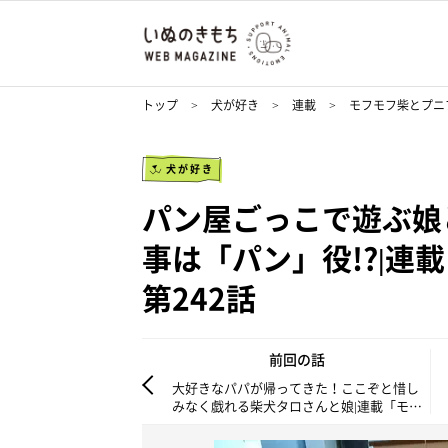
トップ
犬が好き
連載
モフモフ柴とプニ
犬が好き
パン屋ごっこで遊ぶ娘
事は「パン」役!?|連
第242話
前回の話
大好きなパパが帰ってきた！ここぞと惜し
みなく戯れる柴犬タロさんと娘|連載「モフ
モフ柴とプニプニ娘」第241話