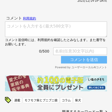
2023/12/14
UP DATE
連載
モフモフ柴とプニプニ娘
コラム
柴犬
関連するキーワード一覧