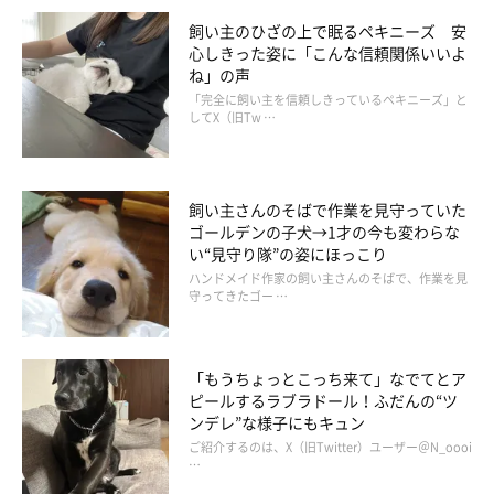
飼い主のひざの上で眠るペキニーズ 安
心しきった姿に「こんな信頼関係いいよ
ね」の声
「完全に飼い主を信頼しきっているペキニーズ」と
してX（旧Tw …
飼い主さんのそばで作業を見守っていた
ゴールデンの子犬→1才の今も変わらな
い“見守り隊”の姿にほっこり
ハンドメイド作家の飼い主さんのそばで、作業を見
守ってきたゴー …
「もうちょっとこっち来て」なでてとア
ピールするラブラドール！ふだんの“ツ
ンデレ”な様子にもキュン
ご紹介するのは、X（旧Twitter）ユーザー＠N_oooi
…