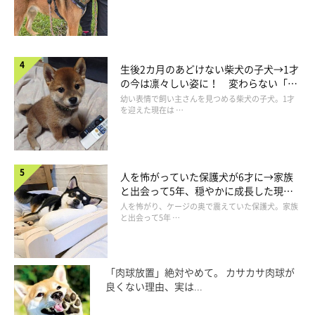
生後2カ月のあどけない柴犬の子犬→1才
の今は凛々しい姿に！ 変わらない「く
りくりおめめ」にもほっこり
幼い表情で飼い主さんを見つめる柴犬の子犬。1才
を迎えた現在は …
人を怖がっていた保護犬が6才に→家族
と出会って5年、穏やかに成長した現在
の姿にグッとくる
人を怖がり、ケージの奥で震えていた保護犬。家族
と出会って5年 …
「肉球放置」絶対やめて。 カサカサ肉球が
良くない理由、実は...