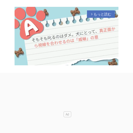
もっと読む
arrow_forward_ios
M
u
t
e