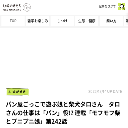
記事をさがす
TOP
雑学お楽しみ
しつけ
生態・健康
飼い方
犬が好き
2023/12/14
UP DATE
パン屋ごっこで遊ぶ娘と柴犬タロさん タロ
さんの仕事は「パン」役!?|連載「モフモフ柴
とプニプニ娘」第242話