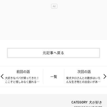
元記事へ戻る
前回の話
次回の話
一覧
大好きなパパが帰ってきた！
柴犬タロさんとの散歩はいろ
ここぞと惜しみなく戯れる柴
んな生き物との出会いがある|
犬タロさんと娘|連載「モフモ
連載「モフモフ柴とプニプニ
フ柴とプニプニ娘」第241話
娘」第243話
CATEGORY 犬が好き