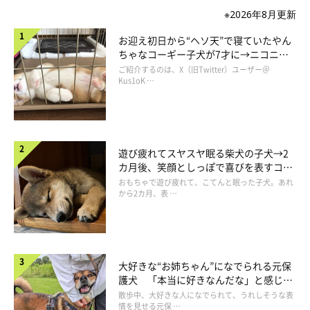
※2026年8月更新
お迎え初日から“ヘソ天”で寝ていたやん
ちゃなコーギー子犬が7才に→ニコニ
コ“コーギースマイル”が魅力のコに成
ご紹介するのは、X（旧Twitter）ユーザー＠
長！
Kus1oK …
遊び疲れてスヤスヤ眠る柴犬の子犬→2
カ月後、笑顔としっぽで喜びを表すコに
成長！
おもちゃで遊び疲れて、こてんと眠った子犬。あれ
から2カ月、表 …
大好きな“お姉ちゃん”になでられる元保
護犬 「本当に好きなんだな」と感じる
表情にほっこり
散歩中、大好きな人になでられて、うれしそうな表
情を見せる元保 …