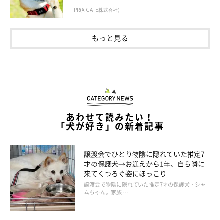
PR(AIGATE株式会社)
もっと見る
あわせて読みたい！
「犬が好き」の新着記事
譲渡会でひとり物陰に隠れていた推定7
才の保護犬→お迎えから1年、自ら隣に
来てくつろぐ姿にほっこり
譲渡会で物陰に隠れていた推定7才の保護犬・シャ
ムちゃん。家族 …