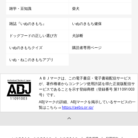
雑学・豆知識
柴犬
雑誌『いぬのきもち』
いぬのきもち健保
ドッグフードの正しい選び方
犬診断
いぬのきもちクイズ
購読者専用ページ
いぬ・ねこのきもちアプリ
ＡＢＪマークは、この電子書店・電子書籍配信サービス
が、著作権者からコンテンツ使用許諾を得た正規版配信サ
ービスであることを示す登録商標（登録番号 第11091003
号）です。
ABJマークの詳細、ABJマークを掲示しているサービスの一
覧はこちら→
https://aebs.or.jp/