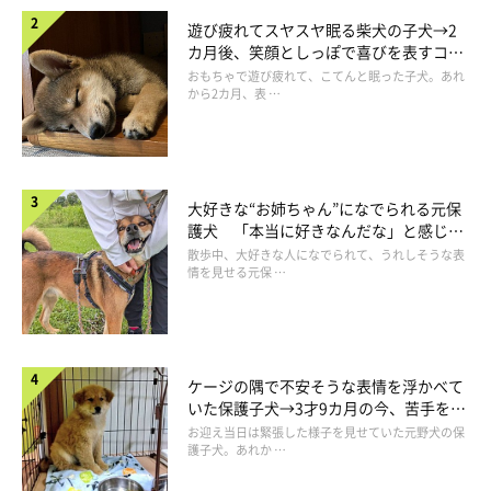
遊び疲れてスヤスヤ眠る柴犬の子犬→2
カ月後、笑顔としっぽで喜びを表すコに
成長！
おもちゃで遊び疲れて、こてんと眠った子犬。あれ
から2カ月、表 …
大好きな“お姉ちゃん”になでられる元保
護犬 「本当に好きなんだな」と感じる
表情にほっこり
散歩中、大好きな人になでられて、うれしそうな表
情を見せる元保 …
ケージの隅で不安そうな表情を浮かべて
いた保護子犬→3才9カ月の今、苦手を克
服し頼もしいコに成長！
お迎え当日は緊張した様子を見せていた元野犬の保
護子犬。あれか …