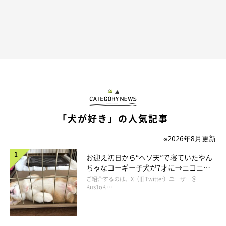
「犬が好き」の人気記事
※2026年8月更新
お迎え初日から“ヘソ天”で寝ていたやん
ちゃなコーギー子犬が7才に→ニコニ
コ“コーギースマイル”が魅力のコに成
ご紹介するのは、X（旧Twitter）ユーザー＠
長！
Kus1oK …