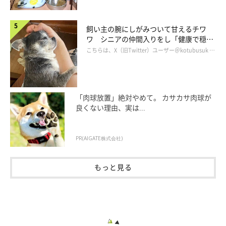
飼い主の腕にしがみついて甘えるチワ
ワ シニアの仲間入りをし「健康で穏や
かな暮らしが続いてほしい」と願う
こちらは、X（旧Twitter）ユーザー＠kotubusuk …
「肉球放置」絶対やめて。 カサカサ肉球が
良くない理由、実は...
PR(AIGATE株式会社)
もっと見る