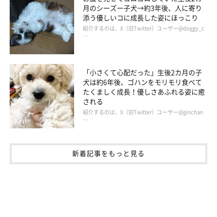
月のシーズー子犬→約3年後、人に寄り
添う優しいコに成長した姿にほっこり
紹介するのは、X（旧Twitter）ユーザー@doggy_c
…
「小さくて心配だった」生後2カ月の子
犬は約6年後、ゴハンをモリモリ食べて
たくましく成長！優しさあふれる姿に癒
される
紹介するのは、X（旧Twitter）ユーザー@ginchan
…
新着記事をもっと見る