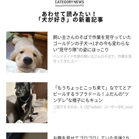
あわせて読みたい！
「犬が好き」の新着記事
飼い主さんのそばで作業を見守っていた
ゴールデンの子犬→1才の今も変わらな
い“見守り隊”の姿にほっこり
ハンドメイド作家の飼い主さんのそばで、作業を見
守ってきたゴー …
「もうちょっとこっち来て」なでてとア
ピールするラブラドール！ふだんの“ツ
ンデレ”な様子にもキュン
ご紹介するのは、X（旧Twitter）ユーザー＠N_oooi
…
お腹を見せてゴロゴロしていた生後2カ