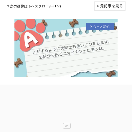
元記事を見る
▼
次の画像は下へスクロール (1/7)
▶
もっと読む
arrow_forward_ios
M
u
t
e