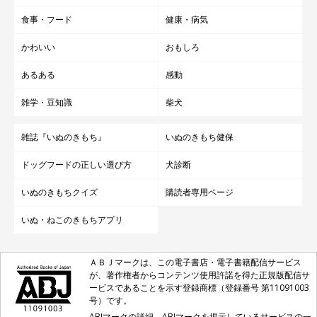
食事・フード
健康・病気
かわいい
おもしろ
あるある
感動
雑学・豆知識
柴犬
雑誌『いぬのきもち』
いぬのきもち健保
ドッグフードの正しい選び方
犬診断
いぬのきもちクイズ
購読者専用ページ
いぬ・ねこのきもちアプリ
ＡＢＪマークは、この電子書店・電子書籍配信サービス
が、著作権者からコンテンツ使用許諾を得た正規版配信サ
ービスであることを示す登録商標（登録番号 第11091003
号）です。
ABJマークの詳細、ABJマークを掲示しているサービスの一