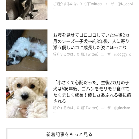
ご紹介するのは、X（旧Twitter）ユーザー＠N_oooi
…
お腹を見せてゴロゴロしていた生後2カ
月のシーズー子犬→約3年後、人に寄り
添う優しいコに成長した姿にほっこり
紹介するのは、X（旧Twitter）ユーザー@doggy_c
…
「小さくて心配だった」生後2カ月の子
犬は約6年後、ゴハンをモリモリ食べて
たくましく成長！優しさあふれる姿に癒
される
紹介するのは、X（旧Twitter）ユーザー@ginchan
…
新着記事をもっと見る