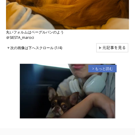
丸いフォルムはベーグルパンのよう
＠SIESTA_maroci
元記事を見る
▼
次の画像は下へスクロール (1/4)
▶
もっと読む
arrow_forward_ios