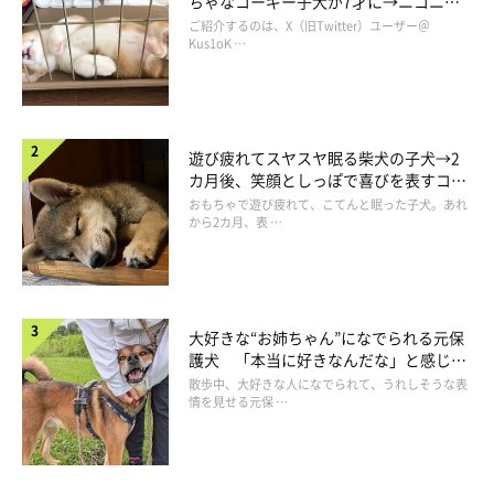
ちゃなコーギー子犬が7才に→ニコニ
コ“コーギースマイル”が魅力のコに成
ご紹介するのは、X（旧Twitter）ユーザー＠
長！
Kus1oK …
遊び疲れてスヤスヤ眠る柴犬の子犬→2
カ月後、笑顔としっぽで喜びを表すコに
成長！
おもちゃで遊び疲れて、こてんと眠った子犬。あれ
から2カ月、表 …
大好きな“お姉ちゃん”になでられる元保
護犬 「本当に好きなんだな」と感じる
表情にほっこり
散歩中、大好きな人になでられて、うれしそうな表
情を見せる元保 …