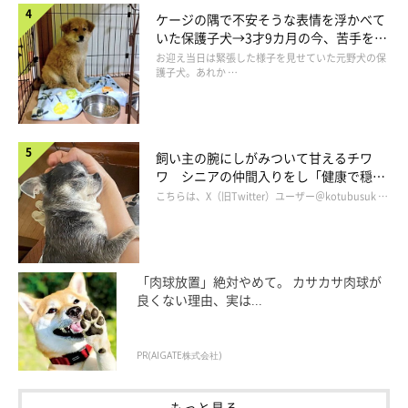
ケージの隅で不安そうな表情を浮かべて
いた保護子犬→3才9カ月の今、苦手を克
服し頼もしいコに成長！
お迎え当日は緊張した様子を見せていた元野犬の保
護子犬。あれか …
飼い主の腕にしがみついて甘えるチワ
ワ シニアの仲間入りをし「健康で穏や
かな暮らしが続いてほしい」と願う
こちらは、X（旧Twitter）ユーザー＠kotubusuk …
「肉球放置」絶対やめて。 カサカサ肉球が
良くない理由、実は...
PR(AIGATE株式会社)
もっと見る