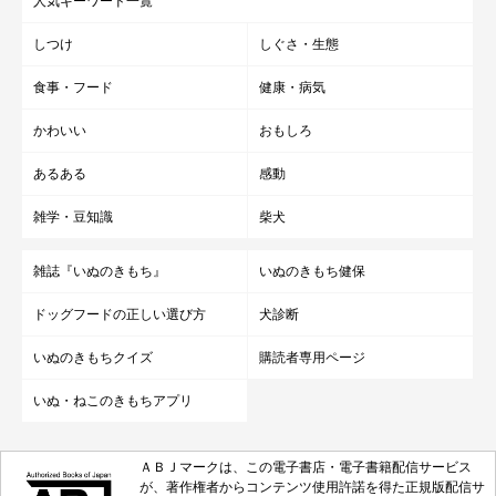
人気キーワード一覧
しつけ
しぐさ・生態
食事・フード
健康・病気
かわいい
おもしろ
あるある
感動
雑学・豆知識
柴犬
雑誌『いぬのきもち』
いぬのきもち健保
ドッグフードの正しい選び方
犬診断
いぬのきもちクイズ
購読者専用ページ
いぬ・ねこのきもちアプリ
ＡＢＪマークは、この電子書店・電子書籍配信サービス
が、著作権者からコンテンツ使用許諾を得た正規版配信サ