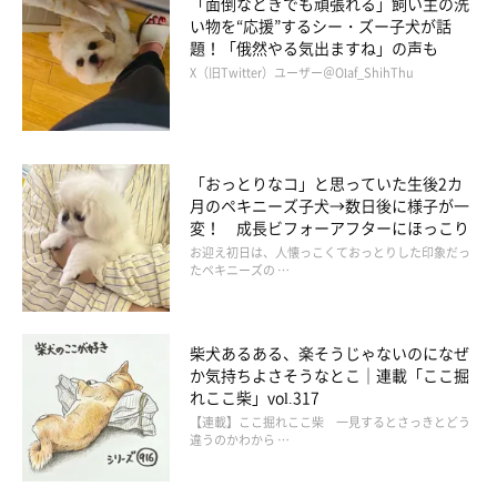
「面倒なときでも頑張れる」飼い主の洗
い物を“応援”するシー・ズー子犬が話
題！「俄然やる気出ますね」の声も
X（旧Twitter）ユーザー＠Olaf_ShihThu
「おっとりなコ」と思っていた生後2カ
月のペキニーズ子犬→数日後に様子が一
変！ 成長ビフォーアフターにほっこり
お迎え初日は、人懐っこくておっとりした印象だっ
たペキニーズの …
柴犬あるある、楽そうじゃないのになぜ
か気持ちよさそうなとこ｜連載「ここ掘
れここ柴」vol.317
【連載】ここ掘れここ柴 一見するとさっきとどう
違うのかわから …