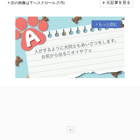
元記事を見る
▼
次の画像は下へスクロール (1/5)
▶
もっと読む
arrow_forward_ios
M
u
t
e