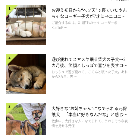
お迎え初日から“ヘソ天”で寝ていたやん
ちゃなコーギー子犬が7才に→ニコニ
コ“コーギースマイル”が魅力のコに成
ご紹介するのは、X（旧Twitter）ユーザー＠
長！
Kus1oK …
遊び疲れてスヤスヤ眠る柴犬の子犬→2
カ月後、笑顔としっぽで喜びを表すコに
成長！
おもちゃで遊び疲れて、こてんと眠った子犬。あれ
から2カ月、表 …
大好きな“お姉ちゃん”になでられる元保
護犬 「本当に好きなんだな」と感じる
表情にほっこり
散歩中、大好きな人になでられて、うれしそうな表
情を見せる元保 …