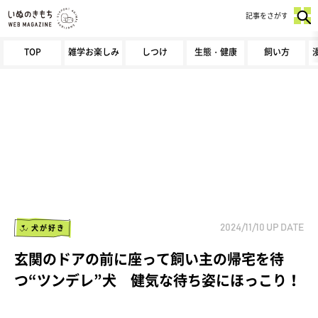
記事をさがす
TOP
雑学お楽しみ
しつけ
生態・健康
飼い方
犬が好き
2024/11/10
UP DATE
玄関のドアの前に座って飼い主の帰宅を待
つ“ツンデレ”犬 健気な待ち姿にほっこり！