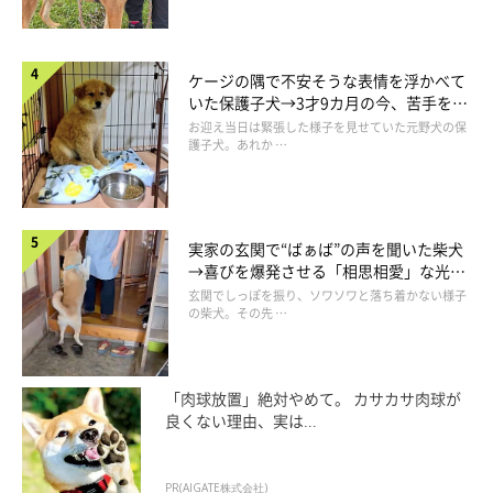
ケージの隅で不安そうな表情を浮かべて
いた保護子犬→3才9カ月の今、苦手を克
服し頼もしいコに成長！
お迎え当日は緊張した様子を見せていた元野犬の保
護子犬。あれか …
実家の玄関で“ばぁば”の声を聞いた柴犬
→喜びを爆発させる「相思相愛」な光景
にほっこり
玄関でしっぽを振り、ソワソワと落ち着かない様子
の柴犬。その先 …
「肉球放置」絶対やめて。 カサカサ肉球が
良くない理由、実は...
PR(AIGATE株式会社)