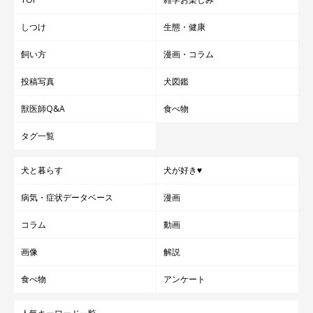
しつけ
生態・健康
飼い方
漫画・コラム
投稿写真
犬図鑑
獣医師Q&A
食べ物
タグ一覧
犬と暮らす
犬が好き♥
病気・症状データベース
漫画
コラム
動画
画像
解説
食べ物
アンケート