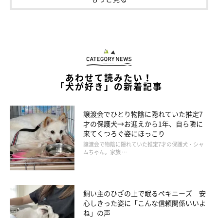
あわせて読みたい！
「犬が好き」の新着記事
譲渡会でひとり物陰に隠れていた推定7
才の保護犬→お迎えから1年、自ら隣に
来てくつろぐ姿にほっこり
譲渡会で物陰に隠れていた推定7才の保護犬・シャ
ムちゃん。家族 …
飼い主のひざの上で眠るペキニーズ 安
心しきった姿に「こんな信頼関係いいよ
ね」の声