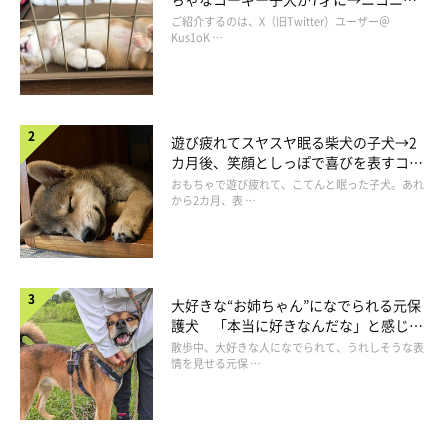
コ“コーギースマイル”が魅力のコに成
ご紹介するのは、X（旧Twitter）ユーザー＠
長！
Kus1oK …
遊び疲れてスヤスヤ眠る柴犬の子犬→2
カ月後、笑顔としっぽで喜びを表すコに
成長！
おもちゃで遊び疲れて、こてんと眠った子犬。あれ
から2カ月、表 …
大好きな“お姉ちゃん”になでられる元保
護犬 「本当に好きなんだな」と感じる
表情にほっこり
散歩中、大好きな人になでられて、うれしそうな表
情を見せる元保 …