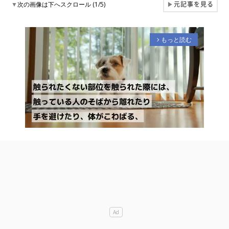
元記事を見る
▼
次の画像は下へスクロール (1/5)
▶
もっと読む
arrow_forward_ios
M
u
t
e