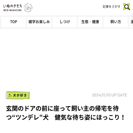
記事をさがす
TOP
雑学お楽しみ
しつけ
生態・健康
飼い方
犬が好き
2024/11/10
UP DATE
玄関のドアの前に座って飼い主の帰宅を待
つ“ツンデレ”犬 健気な待ち姿にほっこり！