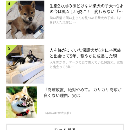
生後2カ月のあどけない柴犬の子犬→1才
の今は凛々しい姿に！ 変わらない「く
りくりおめめ」にもほっこり
幼い表情で飼い主さんを見つめる柴犬の子犬。1才
を迎えた現在は …
人を怖がっていた保護犬が6才に→家族
と出会って5年、穏やかに成長した現在
の姿にグッとくる
人を怖がり、ケージの奥で震えていた保護犬。家族
と出会って5年 …
「肉球放置」絶対やめて。 カサカサ肉球が
良くない理由、実は...
PR(AIGATE株式会社)
もっと見る