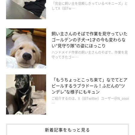
「完全に飼い主を信頼しきっているペキニーズ」と
してX（旧Tw …
飼い主さんのそばで作業を見守っていた
ゴールデンの子犬→1才の今も変わらな
い“見守り隊”の姿にほっこり
ハンドメイド作家の飼い主さんのそばで、作業を見
守ってきたゴー …
「もうちょっとこっち来て」なでてとア
ピールするラブラドール！ふだんの“ツ
ンデレ”な様子にもキュン
ご紹介するのは、X（旧Twitter）ユーザー＠N_oooi
…
新着記事をもっと見る