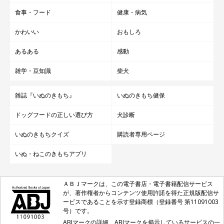
食事・フード
健康・病気
かわいい
おもしろ
あるある
感動
雑学・豆知識
柴犬
雑誌『いぬのきもち』
いぬのきもち健保
ドッグフードの正しい選び方
犬診断
いぬのきもちクイズ
購読者専用ページ
いぬ・ねこのきもちアプリ
ＡＢＪマークは、この電子書店・電子書籍配信サービス
が、著作権者からコンテンツ使用許諾を得た正規版配信サ
ービスであることを示す登録商標（登録番号 第11091003
号）です。
ABJマークの詳細、ABJマークを掲示しているサービスの一