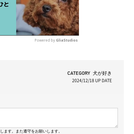
Powered by 
GliaStudios
M
u
t
CATEGORY 犬が好き
2024/12/18
UP DATE
e