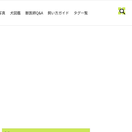
写真
犬図鑑
獣医師Q&A
飼い方ガイド
タグ一覧
はじめて鏡を見た子犬🐶
pic.twitter.com/yGGFaJRhwZ
」 (@tsuki_mix_dog)
May 30, 2024