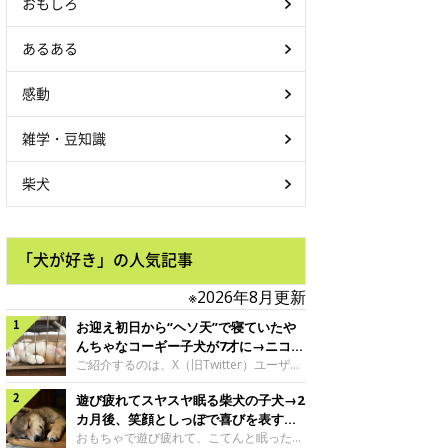
おもしろ
あるある
感動
雑学・豆知識
柴犬
「犬が好き」の人気記事
※2026年8月更新
お迎え初日から“ヘソ天”で寝ていたや
んちゃなコーギー子犬が7才に→ニコニ
コ“コーギースマイル”が魅力のコに成
ご紹介するのは、X（旧Twitter）ユーザー
＠Kus1oKg2vsgdWS2さんの愛犬でウェル
長！
遊び疲れてスヤスヤ眠る柴犬の子犬→2
シュ・コーギー・ペンブロークの神楽ちゃ
ん。今年の8月で7才になるという神楽ちゃ
カ月後、笑顔としっぽで喜びを表すコ
んですが、いったいどんな子犬時代を過ご
に成長！
おもちゃで遊び疲れて、こてんと眠った子