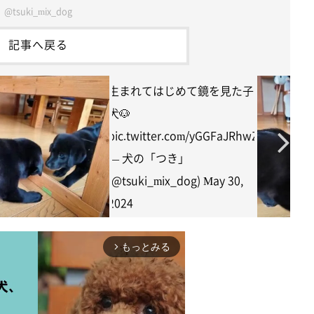
@tsuki_mix_dog
記事へ戻る
生まれてはじめて鏡を見た子
犬🐶
pic.twitter.com/yGGFaJRhwZ
— 犬の「つき」
(@tsuki_mix_dog)
May 30,
2024
もっとみる
arrow_forward_ios