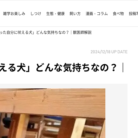
雑学お楽しみ
しつけ
生態・健康
飼い方
漫画・コラム
食べ物
投稿
った自分に吠える犬」どんな気持ちなの？｜獣医師解説
2024/12/18
UP DATE
える犬」どんな気持ちなの？｜
生まれて
— 犬の「つき