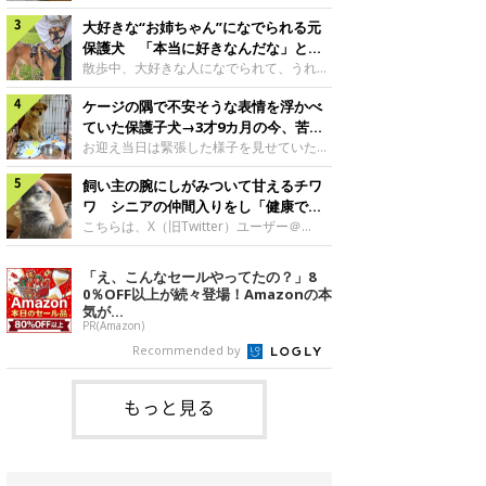
したのでしょうか。今回は、神楽ちゃんの
犬。あれから2カ月、表情や行動にさまざ
成長を飼い主さんと振り返ります！神楽ち
大好きな“お姉ちゃん”になでられる元
まな変化が見られるようになりました。遊
ゃんの成長について聞いた！お迎えから数
び疲れて眠る生後2カ月のなっちゃん遊び
保護犬 「本当に好きなんだな」と感
日後の神楽ちゃん（撮影時生後2カ月）＠
疲れた様子のなっちゃん。@Pkndg_紹介
じる表情にほっこり
散歩中、大好きな人になでられて、うれし
Kus1oKg2vsgdWS2――お迎え当初の神楽
するのは、X（旧Twitter）ユーザー
そうな表情を見せる元保護犬。甘えるよう
ちゃんの様子について教えてください。飼
@Pkndg_さんの愛犬・なっちゃん（取材
ケージの隅で不安そうな表情を浮かべ
な姿に、見ているこちらまでほっこりしま
い主さん： 「お迎え当日から“ヘソ天”で寝
時、生後4カ月／柴犬）。こちらの写真
す。大好きな“お姉ちゃん”に甘える小次郎
ていた保護子犬→3才9カ月の今、苦手
るようなコでし
は、なっちゃんが生後2カ月のころに撮影
くん妹さんになでてもらい、うれしそうな
を克服し頼もしいコに成長！
お迎え当日は緊張した様子を見せていた元
された一枚です。この日、なっちゃんは家
表情を見せる小次郎くん（2026年6月撮
野犬の保護子犬。あれから約3年半、苦手
族と一緒におもちゃで遊んでいました。た
影）。@mika_Jimmy紹介するのは、X（旧
飼い主の腕にしがみついて甘えるチワ
だったことを一つひとつ克服し、家族に寄
くさん遊んで疲れたのか、その後は眠り始
Twitter）ユーザー@mika_Jimmyさんの愛
り添う姿を見せています。お迎え当日、ケ
ワ シニアの仲間入りをし「健康で穏
めたそうです。眠るなっちゃん。
犬・小次郎くん（撮影時5才）。こちら
ージの隅で不安そうにお迎え当日のシルビ
やかな暮らしが続いてほしい」と願う
こちらは、X（旧Twitter）ユーザー＠
@Pkndg_
は、飼い主さんの妹さんと一緒に散歩をし
アちゃん。@nemonemotos今回紹介する
kotubusuke617さんが投稿した写真。写
たときに撮影したという一枚です。この
のは、X（旧Twitter）ユーザー
っているのは、愛犬でチワワのつぶしゃん
「え、こんなセールやってたの？」8
日、飼い主さんは実家から自宅へ帰る途
@nemonemotosさんの愛犬・シルビアち
（本名：こつぶちゃん）です。飼い主さん
0％OFF以上が続々登場！Amazonの本
中、妹さんと公園で待ち合わせ
ゃん（撮影当時、生後推定2カ月）。飼い
の腕にしがみつくつぶしゃん（撮影時6
気が...
主さんが「#最初に撮った一枚」として投
才）＠kotubusuke617撮影当時の状況に
PR(Amazon)
稿した写真には、ケージの隅で不安そうな
ついて伺うと、飼い主さんはこう教えてく
Recommended by
表情を浮かべるシルビアちゃんの姿が写っ
れました。飼い主さん： 「ある休日のこ
ていました。こちらは、保護犬だったシル
とです。私がソファに座った途端にひざの
上にのってきたので、そのままなでながら
もっと見る
テレビを見ていたのですが、微動だにしな
いので気になって見てみると、腕にしがみ
つくような形で気持ちよさそうに