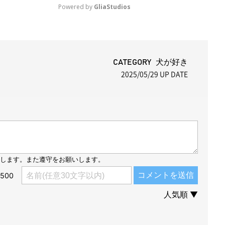
Powered by 
GliaStudios
M
u
t
CATEGORY 犬が好き
2025/05/29
UP DATE
e