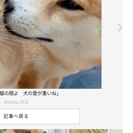
猫の顔よ 犬の愛が重いね」
@okaka_0516
記事へ戻る