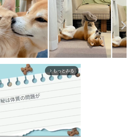
もっとみる
arrow_forward_ios