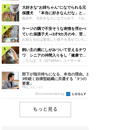
したのでしょうか。今回は、神楽ちゃんの
犬。あれから2カ月、表情や行動にさまざ
成長を飼い主さんと振り返ります！神楽ち
大好きな“お姉ちゃん”になでられる元
まな変化が見られるようになりました。遊
ゃんの成長について聞いた！お迎えから数
び疲れて眠る生後2カ月のなっちゃん遊び
保護犬 「本当に好きなんだな」と感
日後の神楽ちゃん（撮影時生後2カ月）＠
疲れた様子のなっちゃん。@Pkndg_紹介
じる表情にほっこり
散歩中、大好きな人になでられて、うれし
Kus1oKg2vsgdWS2――お迎え当初の神楽
するのは、X（旧Twitter）ユーザー
そうな表情を見せる元保護犬。甘えるよう
ちゃんの様子について教えてください。飼
@Pkndg_さんの愛犬・なっちゃん（取材
ケージの隅で不安そうな表情を浮かべ
な姿に、見ているこちらまでほっこりしま
い主さん： 「お迎え当日から“ヘソ天”で寝
時、生後4カ月／柴犬）。こちらの写真
す。大好きな“お姉ちゃん”に甘える小次郎
ていた保護子犬→3才9カ月の今、苦手
るようなコでし
は、なっちゃんが生後2カ月のころに撮影
くん妹さんになでてもらい、うれしそうな
を克服し頼もしいコに成長！
お迎え当日は緊張した様子を見せていた元
された一枚です。この日、なっちゃんは家
表情を見せる小次郎くん（2026年6月撮
野犬の保護子犬。あれから約3年半、苦手
族と一緒におもちゃで遊んでいました。た
影）。@mika_Jimmy紹介するのは、X（旧
飼い主の腕にしがみついて甘えるチワ
だったことを一つひとつ克服し、家族に寄
くさん遊んで疲れたのか、その後は眠り始
Twitter）ユーザー@mika_Jimmyさんの愛
り添う姿を見せています。お迎え当日、ケ
ワ シニアの仲間入りをし「健康で穏
めたそうです。眠るなっちゃん。
犬・小次郎くん（撮影時5才）。こちら
ージの隅で不安そうにお迎え当日のシルビ
やかな暮らしが続いてほしい」と願う
こちらは、X（旧Twitter）ユーザー＠
@Pkndg_
は、飼い主さんの妹さんと一緒に散歩をし
アちゃん。@nemonemotos今回紹介する
kotubusuke617さんが投稿した写真。写
たときに撮影したという一枚です。この
のは、X（旧Twitter）ユーザー
っているのは、愛犬でチワワのつぶしゃん
部下が指示待ちになる、本当の理由。2
日、飼い主さんは実家から自宅へ帰る途
@nemonemotosさんの愛犬・シルビアち
（本名：こつぶちゃん）です。飼い主さん
3年続く自律型組織に共通する「3つの
中、妹さんと公園で待ち合わせ
ゃん（撮影当時、生後推定2カ月）。飼い
の腕にしがみつくつぶしゃん（撮影時6
要素」
主さんが「#最初に撮った一枚」として投
才）＠kotubusuke617撮影当時の状況に
PR(ビズヒント)
稿した写真には、ケージの隅で不安そうな
ついて伺うと、飼い主さんはこう教えてく
Recommended by
表情を浮かべるシルビアちゃんの姿が写っ
れました。飼い主さん： 「ある休日のこ
ていました。こちらは、保護犬だったシル
とです。私がソファに座った途端にひざの
上にのってきたので、そのままなでながら
もっと見る
テレビを見ていたのですが、微動だにしな
いので気になって見てみると、腕にしがみ
つくような形で気持ちよさそうに