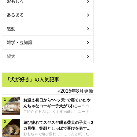
おもしろ
あるある
感動
雑学・豆知識
柴犬
「犬が好き」の人気記事
※2026年8月更新
お迎え初日から“ヘソ天”で寝ていたや
んちゃなコーギー子犬が7才に→ニコニ
コ“コーギースマイル”が魅力のコに成
ご紹介するのは、X（旧Twitter）ユーザー
＠Kus1oKg2vsgdWS2さんの愛犬でウェル
長！
遊び疲れてスヤスヤ眠る柴犬の子犬→2
シュ・コーギー・ペンブロークの神楽ちゃ
ん。今年の8月で7才になるという神楽ちゃ
カ月後、笑顔としっぽで喜びを表すコ
んですが、いったいどんな子犬時代を過ご
に成長！
おもちゃで遊び疲れて、こてんと眠った子