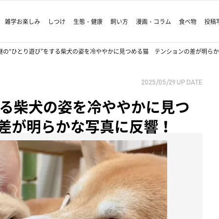
雑学お楽しみ
しつけ
生態・健康
飼い方
漫画・コラム
食べ物
投稿
謎の“ひとり遊び”をする柴犬の姿を冷ややかに見つめる猫 テンションの差が明ら
2025/05/29
UP DATE
する柴犬の姿を冷ややかに見つ
差が明らかな写真に反響！