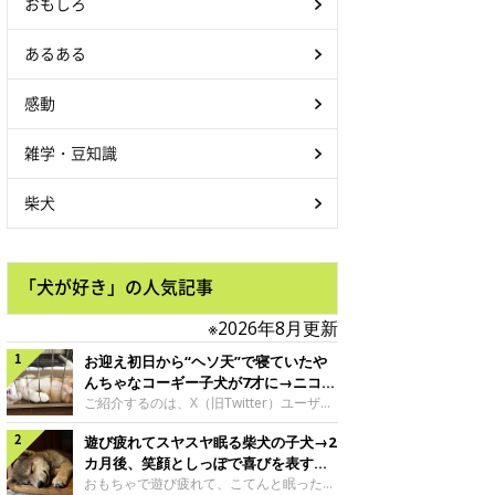
おもしろ
あるある
感動
雑学・豆知識
柴犬
「犬が好き」の人気記事
※2026年8月更新
お迎え初日から“ヘソ天”で寝ていたや
んちゃなコーギー子犬が7才に→ニコニ
コ“コーギースマイル”が魅力のコに成
ご紹介するのは、X（旧Twitter）ユーザー
＠Kus1oKg2vsgdWS2さんの愛犬でウェル
長！
遊び疲れてスヤスヤ眠る柴犬の子犬→2
シュ・コーギー・ペンブロークの神楽ちゃ
ん。今年の8月で7才になるという神楽ちゃ
カ月後、笑顔としっぽで喜びを表すコ
んですが、いったいどんな子犬時代を過ご
に成長！
おもちゃで遊び疲れて、こてんと眠った子