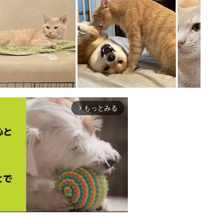
もっとみる
arrow_forward_ios