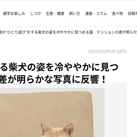
雑学お楽しみ
しつけ
生態・健康
飼い方
漫画・コラム
食べ物
投稿
謎の“ひとり遊び”をする柴犬の姿を冷ややかに見つめる猫 テンションの差が明ら
2025/05/29
UP DATE
する柴犬の姿を冷ややかに見つ
差が明らかな写真に反響！