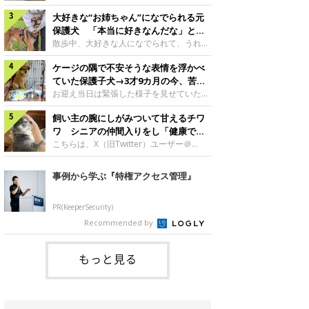
したのでしょうか。今回は、神楽ちゃんの
犬。あれから2カ月、表情や行動にさまざ
成長を飼い主さんと振り返ります！神楽ち
大好きな“お姉ちゃん”になでられる元
まな変化が見られるようになりました。遊
ゃんの成長について聞いた！お迎えから数
び疲れて眠る生後2カ月のなっちゃん遊び
保護犬 「本当に好きなんだな」と感
日後の神楽ちゃん（撮影時生後2カ月）＠
疲れた様子のなっちゃん。@Pkndg_紹介
じる表情にほっこり
散歩中、大好きな人になでられて、うれし
Kus1oKg2vsgdWS2――お迎え当初の神楽
するのは、X（旧Twitter）ユーザー
そうな表情を見せる元保護犬。甘えるよう
ちゃんの様子について教えてください。飼
@Pkndg_さんの愛犬・なっちゃん（取材
ケージの隅で不安そうな表情を浮かべ
な姿に、見ているこちらまでほっこりしま
い主さん： 「お迎え当日から“ヘソ天”で寝
時、生後4カ月／柴犬）。こちらの写真
す。大好きな“お姉ちゃん”に甘える小次郎
ていた保護子犬→3才9カ月の今、苦手
るようなコでし
は、なっちゃんが生後2カ月のころに撮影
くん妹さんになでてもらい、うれしそうな
を克服し頼もしいコに成長！
お迎え当日は緊張した様子を見せていた元
された一枚です。この日、なっちゃんは家
表情を見せる小次郎くん（2026年6月撮
野犬の保護子犬。あれから約3年半、苦手
族と一緒におもちゃで遊んでいました。た
影）。@mika_Jimmy紹介するのは、X（旧
飼い主の腕にしがみついて甘えるチワ
だったことを一つひとつ克服し、家族に寄
くさん遊んで疲れたのか、その後は眠り始
Twitter）ユーザー@mika_Jimmyさんの愛
り添う姿を見せています。お迎え当日、ケ
ワ シニアの仲間入りをし「健康で穏
めたそうです。眠るなっちゃん。
犬・小次郎くん（撮影時5才）。こちら
ージの隅で不安そうにお迎え当日のシルビ
やかな暮らしが続いてほしい」と願う
こちらは、X（旧Twitter）ユーザー＠
@Pkndg_
は、飼い主さんの妹さんと一緒に散歩をし
アちゃん。@nemonemotos今回紹介する
kotubusuke617さんが投稿した写真。写
たときに撮影したという一枚です。この
のは、X（旧Twitter）ユーザー
っているのは、愛犬でチワワのつぶしゃん
事例から学ぶ『特権アクセス管理』
日、飼い主さんは実家から自宅へ帰る途
@nemonemotosさんの愛犬・シルビアち
（本名：こつぶちゃん）です。飼い主さん
中、妹さんと公園で待ち合わせ
ゃん（撮影当時、生後推定2カ月）。飼い
の腕にしがみつくつぶしゃん（撮影時6
主さんが「#最初に撮った一枚」として投
才）＠kotubusuke617撮影当時の状況に
PR(KeeperSecurity)
稿した写真には、ケージの隅で不安そうな
ついて伺うと、飼い主さんはこう教えてく
Recommended by
表情を浮かべるシルビアちゃんの姿が写っ
れました。飼い主さん： 「ある休日のこ
ていました。こちらは、保護犬だったシル
とです。私がソファに座った途端にひざの
上にのってきたので、そのままなでながら
もっと見る
テレビを見ていたのですが、微動だにしな
いので気になって見てみると、腕にしがみ
つくような形で気持ちよさそうに