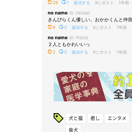
犬と猫
癒し
エンタメ
柴犬