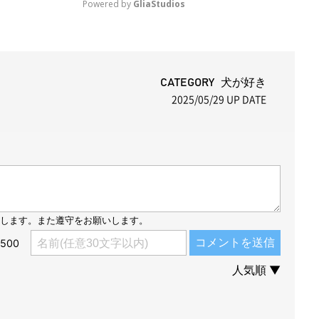
Powered by 
GliaStudios
M
u
t
CATEGORY 犬が好き
2025/05/29
UP DATE
e