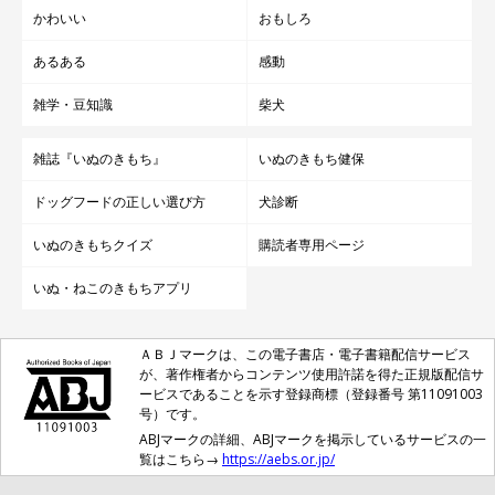
かわいい
おもしろ
あるある
感動
雑学・豆知識
柴犬
雑誌『いぬのきもち』
いぬのきもち健保
ドッグフードの正しい選び方
犬診断
いぬのきもちクイズ
購読者専用ページ
いぬ・ねこのきもちアプリ
ＡＢＪマークは、この電子書店・電子書籍配信サービス
が、著作権者からコンテンツ使用許諾を得た正規版配信サ
ービスであることを示す登録商標（登録番号 第11091003
号）です。
ABJマークの詳細、ABJマークを掲示しているサービスの一
覧はこちら→
https://aebs.or.jp/