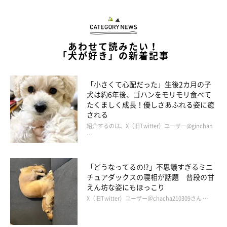
あわせて読みたい！
「犬が好き」の新着記事
「小さくて心配だった」生後2カ月の子
犬は約6年後、ゴハンをモリモリ食べて
たくましく成長！優しさあふれる姿に癒
される
紹介するのは、X（旧Twitter）ユーザー@ginchan
…
「どうなってるの!?」不思議すぎるミニ
チュアダックスの寝相が話題 普段の甘
えん坊な姿にもほっこり
X（旧Twitter）ユーザー＠chacha210309さん …