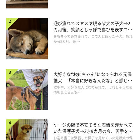
遊び疲れてスヤスヤ眠る柴犬の子犬→2
カ月後、笑顔としっぽで喜びを表すコに
成長！
おもちゃで遊び疲れて、こてんと眠った子犬。あれ
から2カ月、表 …
大好きな“お姉ちゃん”になでられる元保
護犬 「本当に好きなんだな」と感じる
表情にほっこり
散歩中、大好きな人になでられて、うれしそうな表
情を見せる元保 …
ケージの隅で不安そうな表情を浮かべて
いた保護子犬→3才9カ月の今、苦手を克
服し頼もしいコに成長！
お迎え当日は緊張した様子を見せていた元野犬の保