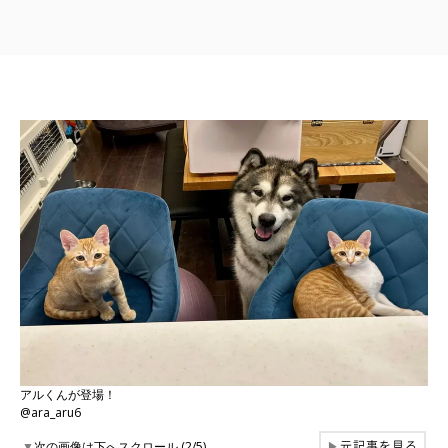
アルくんが登場！
@ara_aru6
元記事を見る
▼
次の画像は下へスクロール (2/5)
▶