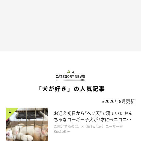
「犬が好き」の人気記事
※2026年8月更新
お迎え初日から“ヘソ天”で寝ていたやん
ちゃなコーギー子犬が7才に→ニコニ
コ“コーギースマイル”が魅力のコに成
ご紹介するのは、X（旧Twitter）ユーザー＠
長！
Kus1oK …