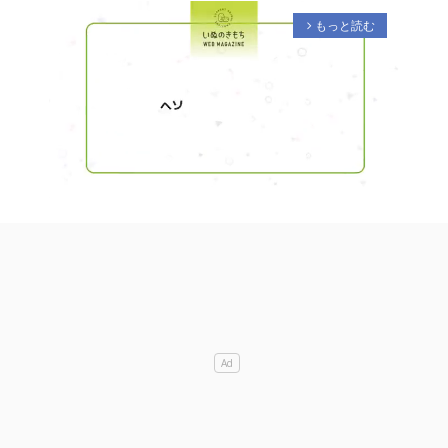
もっと読む
arrow_forward_ios
M
u
t
e