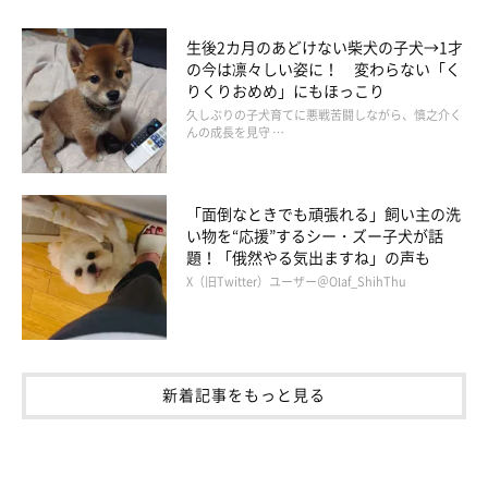
生後2カ月のあどけない柴犬の子犬→1才
の今は凛々しい姿に！ 変わらない「く
りくりおめめ」にもほっこり
久しぶりの子犬育てに悪戦苦闘しながら、慎之介く
んの成長を見守 …
「面倒なときでも頑張れる」飼い主の洗
い物を“応援”するシー・ズー子犬が話
題！「俄然やる気出ますね」の声も
X（旧Twitter）ユーザー＠Olaf_ShihThu
新着記事をもっと見る