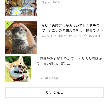
護子犬。あれか …
飼い主の腕にしがみついて甘えるチワ
ワ シニアの仲間入りをし「健康で穏や
かな暮らしが続いてほしい」と願う
こちらは、X（旧Twitter）ユーザー＠kotubusuk …
「肉球放置」絶対やめて。 カサカサ肉球が
良くない理由、実は...
PR(AIGATE株式会社)
もっと見る