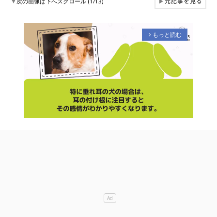
元記事を見る
▼
次の画像は下へスクロール (1/13)
▶
もっと読む
arrow_forward_ios
M
u
t
e