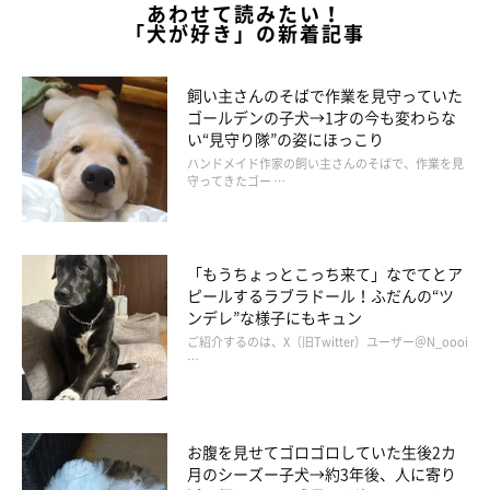
あわせて読みたい！
「犬が好き」の新着記事
飼い主さんのそばで作業を見守っていた
ゴールデンの子犬→1才の今も変わらな
い“見守り隊”の姿にほっこり
ハンドメイド作家の飼い主さんのそばで、作業を見
守ってきたゴー …
「もうちょっとこっち来て」なでてとア
ピールするラブラドール！ふだんの“ツ
ンデレ”な様子にもキュン
ご紹介するのは、X（旧Twitter）ユーザー＠N_oooi
…
お腹を見せてゴロゴロしていた生後2カ
月のシーズー子犬→約3年後、人に寄り