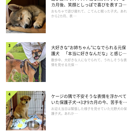
カ月後、笑顔としっぽで喜びを表すコに
成長！
おもちゃで遊び疲れて、こてんと眠った子犬。あれ
から2カ月、表 …
大好きな“お姉ちゃん”になでられる元保
護犬 「本当に好きなんだな」と感じる
表情にほっこり
散歩中、大好きな人になでられて、うれしそうな表
情を見せる元保 …
ケージの隅で不安そうな表情を浮かべて
いた保護子犬→3才9カ月の今、苦手を克
服し頼もしいコに成長！
お迎え当日は緊張した様子を見せていた元野犬の保
護子犬。あれか …