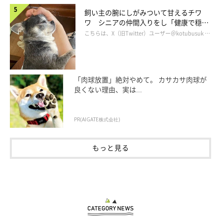
飼い主の腕にしがみついて甘えるチワ
ワ シニアの仲間入りをし「健康で穏や
かな暮らしが続いてほしい」と願う
こちらは、X（旧Twitter）ユーザー＠kotubusuk …
「肉球放置」絶対やめて。 カサカサ肉球が
良くない理由、実は...
PR(AIGATE株式会社)
もっと見る