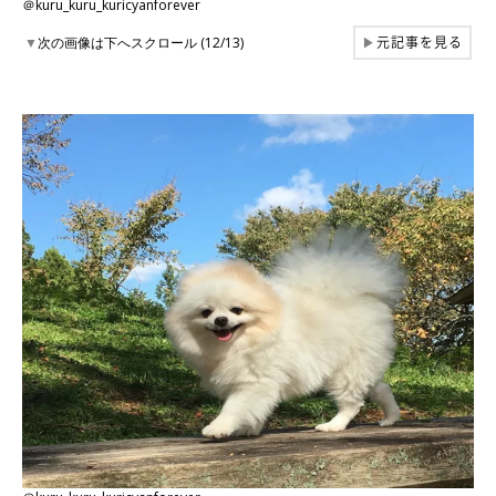
＠kuru_kuru_kuricyanforever
元記事を見る
▼
次の画像は下へスクロール (12/13)
▶