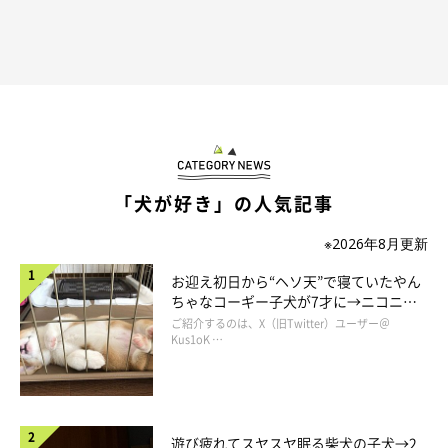
「犬が好き」の人気記事
※2026年8月更新
お迎え初日から“ヘソ天”で寝ていたやん
ちゃなコーギー子犬が7才に→ニコニ
コ“コーギースマイル”が魅力のコに成
ご紹介するのは、X（旧Twitter）ユーザー＠
長！
Kus1oK …
遊び疲れてスヤスヤ眠る柴犬の子犬→2