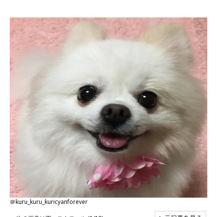
＠kuru_kuru_kuricyanforever