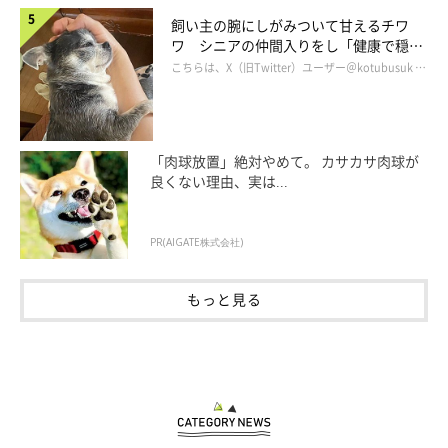
飼い主の腕にしがみついて甘えるチワ
ワ シニアの仲間入りをし「健康で穏や
かな暮らしが続いてほしい」と願う
こちらは、X（旧Twitter）ユーザー＠kotubusuk …
「肉球放置」絶対やめて。 カサカサ肉球が
良くない理由、実は...
PR(AIGATE株式会社)
もっと見る