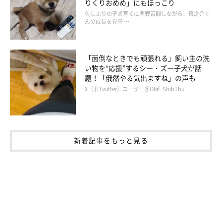
りくりおめめ」にもほっこり
久しぶりの子犬育てに悪戦苦闘しながら、慎之介く
んの成長を見守 …
「面倒なときでも頑張れる」飼い主の洗
い物を“応援”するシー・ズー子犬が話
題！「俄然やる気出ますね」の声も
X（旧Twitter）ユーザー＠Olaf_ShihThu
新着記事をもっと見る