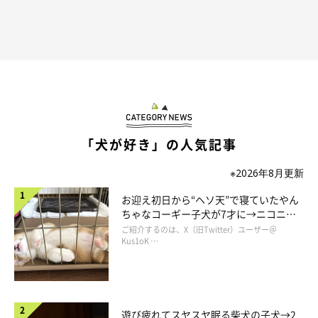
「犬が好き」の人気記事
※2026年8月更新
お迎え初日から“ヘソ天”で寝ていたやん
ちゃなコーギー子犬が7才に→ニコニ
コ“コーギースマイル”が魅力のコに成
ご紹介するのは、X（旧Twitter）ユーザー＠
長！
Kus1oK …
遊び疲れてスヤスヤ眠る柴犬の子犬→2