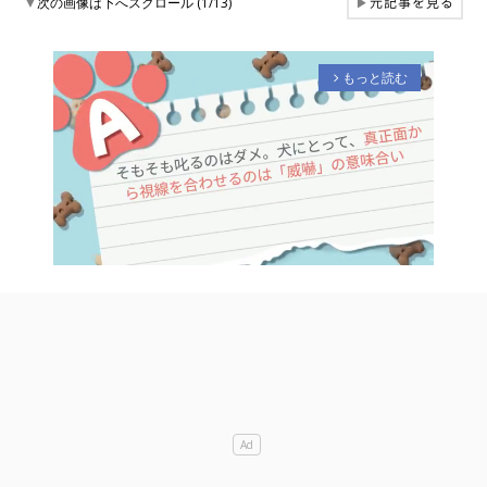
元記事を見る
▼
次の画像は下へスクロール (1/13)
▶
もっと読む
arrow_forward_ios
M
u
t
e