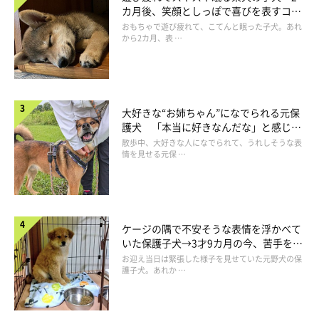
カ月後、笑顔としっぽで喜びを表すコに
成長！
おもちゃで遊び疲れて、こてんと眠った子犬。あれ
から2カ月、表 …
大好きな“お姉ちゃん”になでられる元保
護犬 「本当に好きなんだな」と感じる
表情にほっこり
散歩中、大好きな人になでられて、うれしそうな表
情を見せる元保 …
ケージの隅で不安そうな表情を浮かべて
いた保護子犬→3才9カ月の今、苦手を克
服し頼もしいコに成長！
お迎え当日は緊張した様子を見せていた元野犬の保
護子犬。あれか …