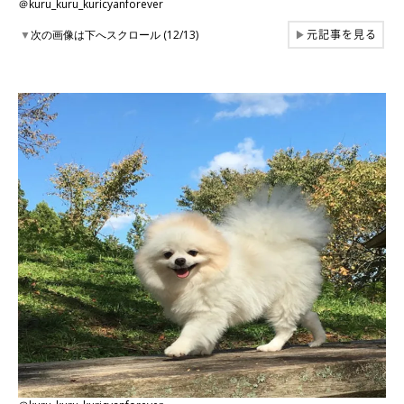
＠kuru_kuru_kuricyanforever
元記事を見る
▼
次の画像は下へスクロール (12/13)
▶