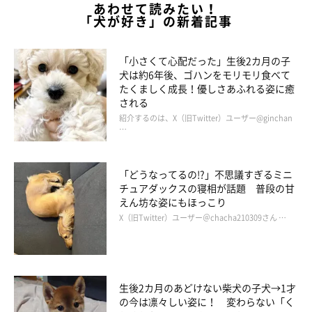
あわせて読みたい！
「犬が好き」の新着記事
「小さくて心配だった」生後2カ月の子
犬は約6年後、ゴハンをモリモリ食べて
たくましく成長！優しさあふれる姿に癒
される
紹介するのは、X（旧Twitter）ユーザー@ginchan
…
「どうなってるの!?」不思議すぎるミニ
チュアダックスの寝相が話題 普段の甘
えん坊な姿にもほっこり
X（旧Twitter）ユーザー＠chacha210309さん …
生後2カ月のあどけない柴犬の子犬→1才
の今は凛々しい姿に！ 変わらない「く