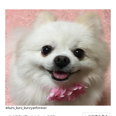
＠kuru_kuru_kuricyanforever