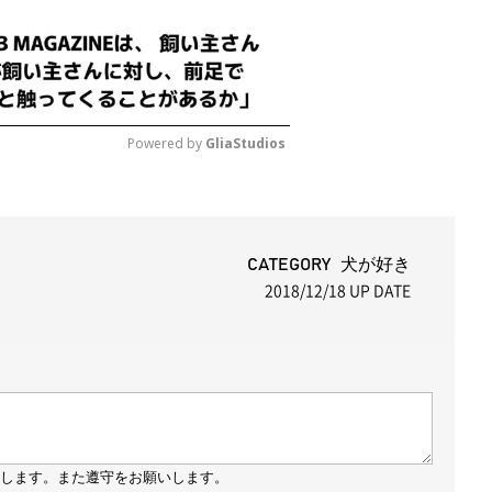
Powered by 
GliaStudios
M
u
t
CATEGORY 犬が好き
2018/12/18
UP DATE
e