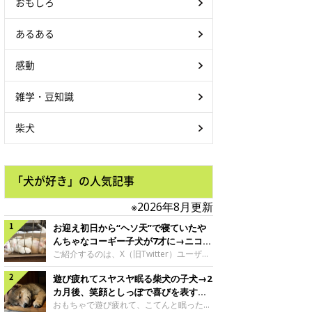
おもしろ
あるある
感動
雑学・豆知識
柴犬
「犬が好き」の人気記事
※2026年8月更新
お迎え初日から“ヘソ天”で寝ていたや
んちゃなコーギー子犬が7才に→ニコニ
コ“コーギースマイル”が魅力のコに成
ご紹介するのは、X（旧Twitter）ユーザー
＠Kus1oKg2vsgdWS2さんの愛犬でウェル
長！
遊び疲れてスヤスヤ眠る柴犬の子犬→2
シュ・コーギー・ペンブロークの神楽ちゃ
ん。今年の8月で7才になるという神楽ちゃ
カ月後、笑顔としっぽで喜びを表すコ
んですが、いったいどんな子犬時代を過ご
に成長！
おもちゃで遊び疲れて、こてんと眠った子