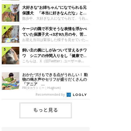
したのでしょうか。今回は、神楽ちゃんの
犬。あれから2カ月、表情や行動にさまざ
成長を飼い主さんと振り返ります！神楽ち
大好きな“お姉ちゃん”になでられる元
まな変化が見られるようになりました。遊
ゃんの成長について聞いた！お迎えから数
び疲れて眠る生後2カ月のなっちゃん遊び
保護犬 「本当に好きなんだな」と感
日後の神楽ちゃん（撮影時生後2カ月）＠
疲れた様子のなっちゃん。@Pkndg_紹介
じる表情にほっこり
散歩中、大好きな人になでられて、うれし
Kus1oKg2vsgdWS2――お迎え当初の神楽
するのは、X（旧Twitter）ユーザー
そうな表情を見せる元保護犬。甘えるよう
ちゃんの様子について教えてください。飼
@Pkndg_さんの愛犬・なっちゃん（取材
ケージの隅で不安そうな表情を浮かべ
な姿に、見ているこちらまでほっこりしま
い主さん： 「お迎え当日から“ヘソ天”で寝
時、生後4カ月／柴犬）。こちらの写真
す。大好きな“お姉ちゃん”に甘える小次郎
ていた保護子犬→3才9カ月の今、苦手
るようなコでし
は、なっちゃんが生後2カ月のころに撮影
くん妹さんになでてもらい、うれしそうな
を克服し頼もしいコに成長！
お迎え当日は緊張した様子を見せていた元
された一枚です。この日、なっちゃんは家
表情を見せる小次郎くん（2026年6月撮
野犬の保護子犬。あれから約3年半、苦手
族と一緒におもちゃで遊んでいました。た
影）。@mika_Jimmy紹介するのは、X（旧
飼い主の腕にしがみついて甘えるチワ
だったことを一つひとつ克服し、家族に寄
くさん遊んで疲れたのか、その後は眠り始
Twitter）ユーザー@mika_Jimmyさんの愛
り添う姿を見せています。お迎え当日、ケ
ワ シニアの仲間入りをし「健康で穏
めたそうです。眠るなっちゃん。
犬・小次郎くん（撮影時5才）。こちら
ージの隅で不安そうにお迎え当日のシルビ
やかな暮らしが続いてほしい」と願う
こちらは、X（旧Twitter）ユーザー＠
@Pkndg_
は、飼い主さんの妹さんと一緒に散歩をし
アちゃん。@nemonemotos今回紹介する
kotubusuke617さんが投稿した写真。写
たときに撮影したという一枚です。この
のは、X（旧Twitter）ユーザー
っているのは、愛犬でチワワのつぶしゃん
おかたづけもできる点がうれしい！ 動
日、飼い主さんは実家から自宅へ帰る途
@nemonemotosさんの愛犬・シルビアち
（本名：こつぶちゃん）です。飼い主さん
物の鳴き声やセリフが盛りだくさんの
中、妹さんと公園で待ち合わせ
ゃん（撮影当時、生後推定2カ月）。飼い
の腕にしがみつくつぶしゃん（撮影時6
「アニア ...
主さんが「#最初に撮った一枚」として投
才）＠kotubusuke617撮影当時の状況に
PR(タカラトミー｜Hugkum)
稿した写真には、ケージの隅で不安そうな
ついて伺うと、飼い主さんはこう教えてく
Recommended by
表情を浮かべるシルビアちゃんの姿が写っ
れました。飼い主さん： 「ある休日のこ
ていました。こちらは、保護犬だったシル
とです。私がソファに座った途端にひざの
上にのってきたので、そのままなでながら
もっと見る
テレビを見ていたのですが、微動だにしな
いので気になって見てみると、腕にしがみ
つくような形で気持ちよさそうに