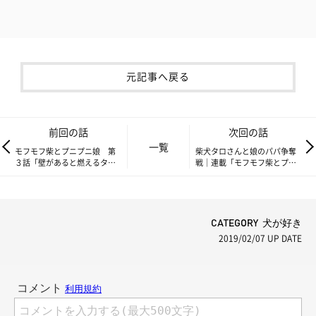
元記事へ戻る
前回の話
次回の話
一覧
モフモフ柴とプニプニ娘 第
柴犬タロさんと娘のパパ争奪
３話「壁があると燃えるタロ
戦｜連載「モフモフ柴とプニ
さん」
プニ娘」第５話
CATEGORY 犬が好き
2019/02/07
UP DATE