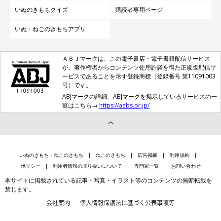
いぬのきもちクイズ
購読者専用ページ
いぬ・ねこのきもちアプリ
ＡＢＪマークは、この電子書店・電子書籍配信サービス
が、著作権者からコンテンツ使用許諾を得た正規版配信サ
ービスであることを示す登録商標（登録番号 第11091003
号）です。
ABJマークの詳細、ABJマークを掲示しているサービスの一
覧はこちら→
https://aebs.or.jp/
いぬのきもち・ねこのきもち
ねこのきもち
広告掲載
利用規約
ポリシー
利用者情報の取り扱いについて
専門家一覧
お問い合わせ
本サイトに掲載されている記事・写真・イラスト等のコンテンツの無断転載を
禁じます。
会社案内
個人情報保護法に基づく公表事項等