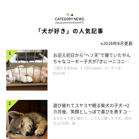
「犬が好き」の人気記事
※2026年8月更新
お迎え初日から“ヘソ天”で寝ていたやん
ちゃなコーギー子犬が7才に→ニコニ
コ“コーギースマイル”が魅力のコに成
ご紹介するのは、X（旧Twitter）ユーザー＠
長！
Kus1oK …
遊び疲れてスヤスヤ眠る柴犬の子犬→2
カ月後、笑顔としっぽで喜びを表すコに
成長！
おもちゃで遊び疲れて、こてんと眠った子犬。あれ
から2カ月、表 …