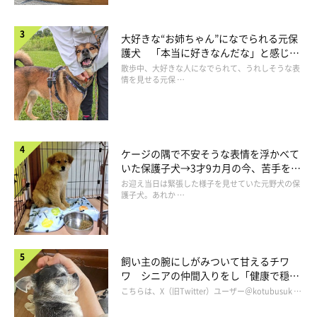
大好きな“お姉ちゃん”になでられる元保
護犬 「本当に好きなんだな」と感じる
表情にほっこり
散歩中、大好きな人になでられて、うれしそうな表
情を見せる元保 …
ケージの隅で不安そうな表情を浮かべて
いた保護子犬→3才9カ月の今、苦手を克
服し頼もしいコに成長！
お迎え当日は緊張した様子を見せていた元野犬の保
護子犬。あれか …
飼い主の腕にしがみついて甘えるチワ
ワ シニアの仲間入りをし「健康で穏や
かな暮らしが続いてほしい」と願う
こちらは、X（旧Twitter）ユーザー＠kotubusuk …