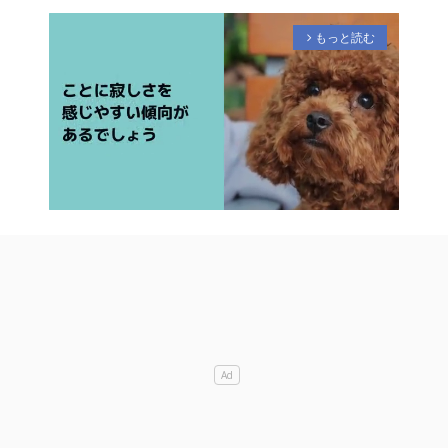
もっと読む
arrow_forward_ios
M
u
t
e