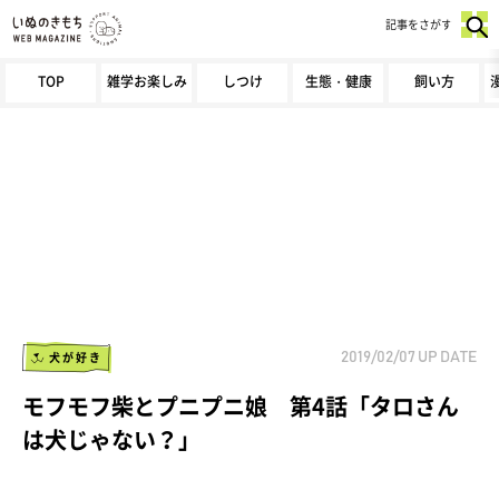
記事をさがす
TOP
雑学お楽しみ
しつけ
生態・健康
飼い方
犬が好き
2019/02/07
UP DATE
モフモフ柴とプニプニ娘 第4話「タロさん
は犬じゃない？」