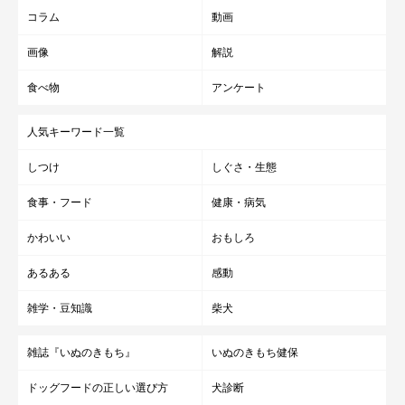
コラム
動画
画像
解説
食べ物
アンケート
人気キーワード一覧
しつけ
しぐさ・生態
食事・フード
健康・病気
かわいい
おもしろ
あるある
感動
雑学・豆知識
柴犬
雑誌『いぬのきもち』
いぬのきもち健保
ドッグフードの正しい選び方
犬診断