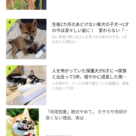
生後2カ月のあどけない柴犬の子犬→1才
の今は凛々しい姿に！ 変わらない「く
りくりおめめ」にもほっこり
幼い表情で飼い主さんを見つめる柴犬の子犬。1才
を迎えた現在は …
人を怖がっていた保護犬が6才に→家族
と出会って5年、穏やかに成長した現在
の姿にグッとくる
人を怖がり、ケージの奥で震えていた保護犬。家族
と出会って5年 …
「肉球放置」絶対やめて。 カサカサ肉球が
良くない理由、実は...