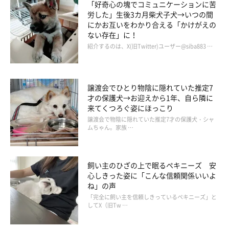
「好奇心の塊でコミュニケーションに苦
労した」生後3カ月柴犬子犬→いつの間
にかお互いをわかり合える「かけがえの
ない存在」に！
紹介するのは、X(旧Twitter)ユーザー@siba883 …
譲渡会でひとり物陰に隠れていた推定7
才の保護犬→お迎えから1年、自ら隣に
来てくつろぐ姿にほっこり
譲渡会で物陰に隠れていた推定7才の保護犬・シャ
ムちゃん。家族 …
飼い主のひざの上で眠るペキニーズ 安
心しきった姿に「こんな信頼関係いいよ
ね」の声
「完全に飼い主を信頼しきっているペキニーズ」と
してX（旧Tw …