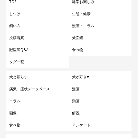
TOP
雑学お楽しみ
しつけ
生態・健康
飼い方
漫画・コラム
投稿写真
犬図鑑
獣医師Q&A
食べ物
タグ一覧
犬と暮らす
犬が好き♥
病気・症状データベース
漫画
コラム
動画
画像
解説
食べ物
アンケート