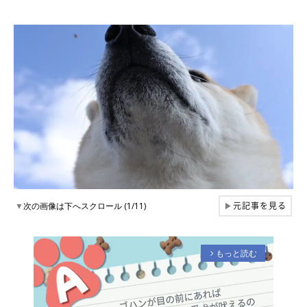
元記事を見る
▼
次の画像は下へスクロール (1/11)
▶
もっと読む
arrow_forward_ios