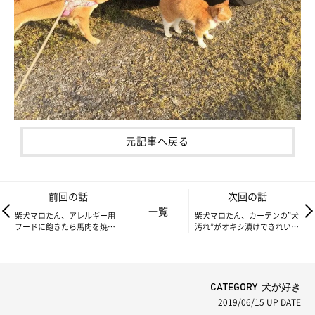
元記事へ戻る
前回の話
次回の話
一覧
柴犬マロたん、アレルギー用
柴犬マロたん、カーテンの”犬
フードに飽きたら馬肉を焼い
汚れ”がオキシ漬けできれいに
たらいいじゃない！
なるか試してみた
CATEGORY 犬が好き
2019/06/15
UP DATE