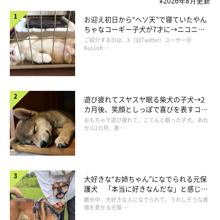
※2026年8月更新
お迎え初日から“ヘソ天”で寝ていたやん
ちゃなコーギー子犬が7才に→ニコニ
コ“コーギースマイル”が魅力のコに成
ご紹介するのは、X（旧Twitter）ユーザー＠
長！
Kus1oK …
遊び疲れてスヤスヤ眠る柴犬の子犬→2
カ月後、笑顔としっぽで喜びを表すコに
成長！
おもちゃで遊び疲れて、こてんと眠った子犬。あれ
から2カ月、表 …
大好きな“お姉ちゃん”になでられる元保
護犬 「本当に好きなんだな」と感じる
表情にほっこり
散歩中、大好きな人になでられて、うれしそうな表
情を見せる元保 …