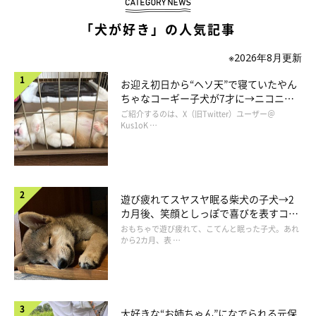
「犬が好き」の人気記事
※2026年8月更新
お迎え初日から“ヘソ天”で寝ていたやん
ちゃなコーギー子犬が7才に→ニコニ
コ“コーギースマイル”が魅力のコに成
ご紹介するのは、X（旧Twitter）ユーザー＠
長！
Kus1oK …
遊び疲れてスヤスヤ眠る柴犬の子犬→2
カ月後、笑顔としっぽで喜びを表すコに
成長！
おもちゃで遊び疲れて、こてんと眠った子犬。あれ
から2カ月、表 …
大好きな“お姉ちゃん”になでられる元保