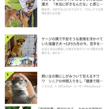
護犬 「本当に好きなんだな」と感じる
表情にほっこり
散歩中、大好きな人になでられて、うれしそうな表
情を見せる元保 …
ケージの隅で不安そうな表情を浮かべて
いた保護子犬→3才9カ月の今、苦手を克
服し頼もしいコに成長！
お迎え当日は緊張した様子を見せていた元野犬の保
護子犬。あれか …
飼い主の腕にしがみついて甘えるチワ
ワ シニアの仲間入りをし「健康で穏や
かな暮らしが続いてほしい」と願う
こちらは、X（旧Twitter）ユーザー＠kotubusuk …
「肉球放置」絶対やめて。 カサカサ肉球が