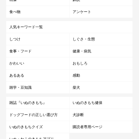
食べ物
アンケート
人気キーワード一覧
しつけ
しぐさ・生態
食事・フード
健康・病気
かわいい
おもしろ
あるある
感動
雑学・豆知識
柴犬
雑誌『いぬのきもち』
いぬのきもち健保
ドッグフードの正しい選び方
犬診断
いぬのきもちクイズ
購読者専用ページ
いぬ・ねこのきもちアプリ