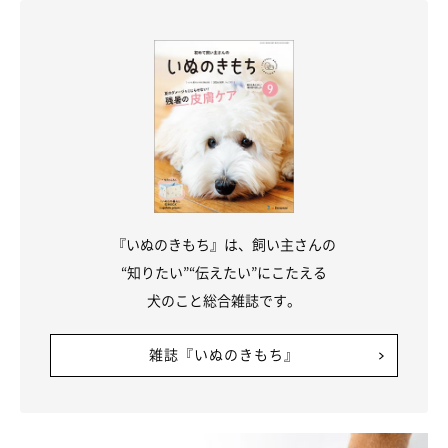
『いぬのきもち』は、飼い主さんの
“知りたい”“伝えたい”にこたえる
犬のこと総合雑誌です。
雑誌『いぬのきもち』