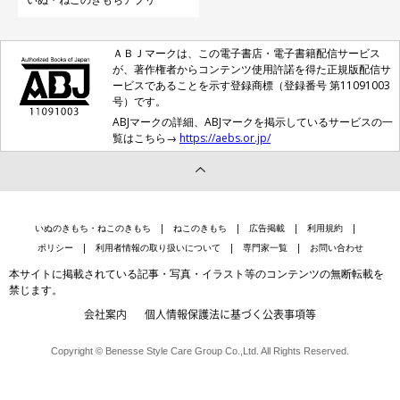
ＡＢＪマークは、この電子書店・電子書籍配信サービス
が、著作権者からコンテンツ使用許諾を得た正規版配信サ
ービスであることを示す登録商標（登録番号 第11091003
号）です。
ABJマークの詳細、ABJマークを掲示しているサービスの一
覧はこちら→
https://aebs.or.jp/
いぬのきもち・ねこのきもち
ねこのきもち
広告掲載
利用規約
ポリシー
利用者情報の取り扱いについて
専門家一覧
お問い合わせ
本サイトに掲載されている記事・写真・イラスト等のコンテンツの無断転載を
禁じます。
会社案内
個人情報保護法に基づく公表事項等
Copyright © Benesse Style Care Group Co.,Ltd. All Rights Reserved.