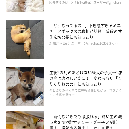
紹介するのは、X（旧Twitter）ユーザー@ginchan
…
「どうなってるの!?」不思議すぎるミニ
チュアダックスの寝相が話題 普段の甘
えん坊な姿にもほっこり
X（旧Twitter）ユーザー＠chacha210309さん …
生後2カ月のあどけない柴犬の子犬→1才
の今は凛々しい姿に！ 変わらない「く
りくりおめめ」にもほっこり
久しぶりの子犬育てに悪戦苦闘しながら、慎之介く
んの成長を見守 …
「面倒なときでも頑張れる」飼い主の洗
い物を“応援”するシー・ズー子犬が話
題！「俄然やる気出ますね」の声も