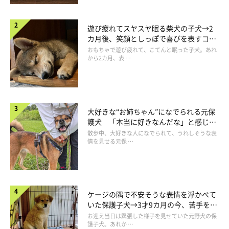
遊び疲れてスヤスヤ眠る柴犬の子犬→2
カ月後、笑顔としっぽで喜びを表すコに
成長！
おもちゃで遊び疲れて、こてんと眠った子犬。あれ
から2カ月、表 …
大好きな“お姉ちゃん”になでられる元保
護犬 「本当に好きなんだな」と感じる
表情にほっこり
散歩中、大好きな人になでられて、うれしそうな表
情を見せる元保 …
ケージの隅で不安そうな表情を浮かべて
いた保護子犬→3才9カ月の今、苦手を克
服し頼もしいコに成長！
お迎え当日は緊張した様子を見せていた元野犬の保
護子犬。あれか …