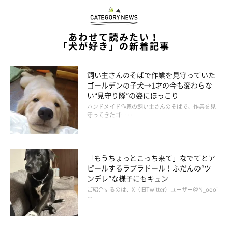
あわせて読みたい！
「犬が好き」の新着記事
飼い主さんのそばで作業を見守っていた
ゴールデンの子犬→1才の今も変わらな
い“見守り隊”の姿にほっこり
ハンドメイド作家の飼い主さんのそばで、作業を見
守ってきたゴー …
「もうちょっとこっち来て」なでてとア
ピールするラブラドール！ふだんの“ツ
ンデレ”な様子にもキュン
ご紹介するのは、X（旧Twitter）ユーザー＠N_oooi
…