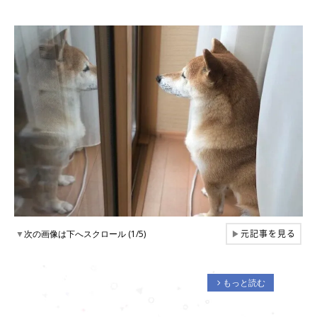
元記事を見る
▼
次の画像は下へスクロール (1/5)
▶
もっと読む
arrow_forward_ios