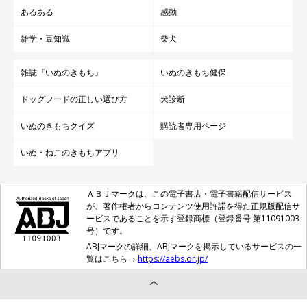
あるある
感動
雑学・豆知識
柴犬
雑誌『いぬのきもち』
いぬのきもち健保
ドッグフードの正しい選び方
犬診断
いぬのきもちクイズ
購読者専用ページ
いぬ・ねこのきもちアプリ
ＡＢＪマークは、この電子書店・電子書籍配信サービス
が、著作権者からコンテンツ使用許諾を得た正規版配信サ
ービスであることを示す登録商標（登録番号 第11091003
号）です。
ABJマークの詳細、ABJマークを掲示しているサービスの一
覧はこちら→
https://aebs.or.jp/