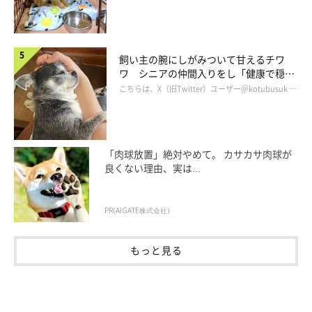
飼い主の腕にしがみついて甘えるチワ
ワ シニアの仲間入りをし「健康で穏や
かな暮らしが続いてほしい」と願う
こちらは、X（旧Twitter）ユーザー＠kotubusuk …
「肉球放置」絶対やめて。 カサカサ肉球が
良くない理由、実は...
PR(AIGATE株式会社)
もっと見る