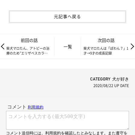
元記事へ戻る
前回の話
次回の話
一覧
柴犬マロたん、アトピーの治
柴犬マロたんは「ぽわん？」1
療のため”エリザベスカラ
才→9才の成長記録
ー”装着で頑張る！
CATEGORY 犬が好き
2020/08/22
UP DATE