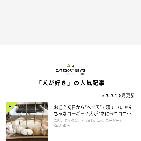
「犬が好き」の人気記事
※2026年8月更新
お迎え初日から“ヘソ天”で寝ていたやん
ちゃなコーギー子犬が7才に→ニコニ
コ“コーギースマイル”が魅力のコに成
ご紹介するのは、X（旧Twitter）ユーザー＠
長！
Kus1oK …