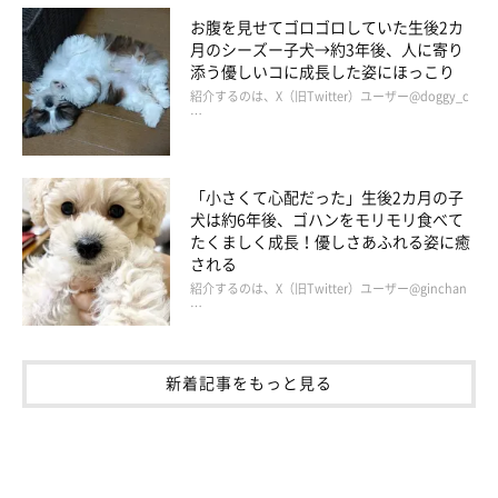
お腹を見せてゴロゴロしていた生後2カ
月のシーズー子犬→約3年後、人に寄り
添う優しいコに成長した姿にほっこり
紹介するのは、X（旧Twitter）ユーザー@doggy_c
…
「小さくて心配だった」生後2カ月の子
犬は約6年後、ゴハンをモリモリ食べて
たくましく成長！優しさあふれる姿に癒
される
紹介するのは、X（旧Twitter）ユーザー@ginchan
…
新着記事をもっと見る