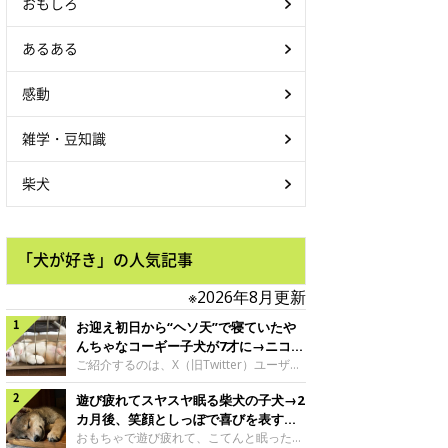
おもしろ
あるある
感動
雑学・豆知識
柴犬
「犬が好き」の人気記事
※2026年8月更新
お迎え初日から“ヘソ天”で寝ていたや
んちゃなコーギー子犬が7才に→ニコニ
コ“コーギースマイル”が魅力のコに成
ご紹介するのは、X（旧Twitter）ユーザー
＠Kus1oKg2vsgdWS2さんの愛犬でウェル
長！
遊び疲れてスヤスヤ眠る柴犬の子犬→2
シュ・コーギー・ペンブロークの神楽ちゃ
ん。今年の8月で7才になるという神楽ちゃ
カ月後、笑顔としっぽで喜びを表すコ
んですが、いったいどんな子犬時代を過ご
に成長！
おもちゃで遊び疲れて、こてんと眠った子