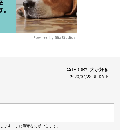
Powered by 
GliaStudios
M
u
t
CATEGORY 犬が好き
2020/07/28
UP DATE
e