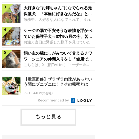
したのでしょうか。今回は、神楽ちゃんの
犬。あれから2カ月、表情や行動にさまざ
成長を飼い主さんと振り返ります！神楽ち
大好きな“お姉ちゃん”になでられる元
まな変化が見られるようになりました。遊
ゃんの成長について聞いた！お迎えから数
び疲れて眠る生後2カ月のなっちゃん遊び
保護犬 「本当に好きなんだな」と感
日後の神楽ちゃん（撮影時生後2カ月）＠
疲れた様子のなっちゃん。@Pkndg_紹介
じる表情にほっこり
散歩中、大好きな人になでられて、うれし
Kus1oKg2vsgdWS2――お迎え当初の神楽
するのは、X（旧Twitter）ユーザー
そうな表情を見せる元保護犬。甘えるよう
ちゃんの様子について教えてください。飼
@Pkndg_さんの愛犬・なっちゃん（取材
ケージの隅で不安そうな表情を浮かべ
な姿に、見ているこちらまでほっこりしま
い主さん： 「お迎え当日から“ヘソ天”で寝
時、生後4カ月／柴犬）。こちらの写真
す。大好きな“お姉ちゃん”に甘える小次郎
ていた保護子犬→3才9カ月の今、苦手
るようなコでし
は、なっちゃんが生後2カ月のころに撮影
くん妹さんになでてもらい、うれしそうな
を克服し頼もしいコに成長！
お迎え当日は緊張した様子を見せていた元
された一枚です。この日、なっちゃんは家
表情を見せる小次郎くん（2026年6月撮
野犬の保護子犬。あれから約3年半、苦手
族と一緒におもちゃで遊んでいました。た
影）。@mika_Jimmy紹介するのは、X（旧
飼い主の腕にしがみついて甘えるチワ
だったことを一つひとつ克服し、家族に寄
くさん遊んで疲れたのか、その後は眠り始
Twitter）ユーザー@mika_Jimmyさんの愛
り添う姿を見せています。お迎え当日、ケ
ワ シニアの仲間入りをし「健康で穏
めたそうです。眠るなっちゃん。
犬・小次郎くん（撮影時5才）。こちら
ージの隅で不安そうにお迎え当日のシルビ
やかな暮らしが続いてほしい」と願う
こちらは、X（旧Twitter）ユーザー＠
@Pkndg_
は、飼い主さんの妹さんと一緒に散歩をし
アちゃん。@nemonemotos今回紹介する
kotubusuke617さんが投稿した写真。写
たときに撮影したという一枚です。この
のは、X（旧Twitter）ユーザー
っているのは、愛犬でチワワのつぶしゃん
【獣医監修】ザラザラ肉球があっとい
日、飼い主さんは実家から自宅へ帰る途
@nemonemotosさんの愛犬・シルビアち
（本名：こつぶちゃん）です。飼い主さん
う間にプニプニに！？その秘密とは
中、妹さんと公園で待ち合わせ
ゃん（撮影当時、生後推定2カ月）。飼い
の腕にしがみつくつぶしゃん（撮影時6
主さんが「#最初に撮った一枚」として投
才）＠kotubusuke617撮影当時の状況に
PR(AIGATE株式会社)
稿した写真には、ケージの隅で不安そうな
ついて伺うと、飼い主さんはこう教えてく
Recommended by
表情を浮かべるシルビアちゃんの姿が写っ
れました。飼い主さん： 「ある休日のこ
ていました。こちらは、保護犬だったシル
とです。私がソファに座った途端にひざの
上にのってきたので、そのままなでながら
もっと見る
テレビを見ていたのですが、微動だにしな
いので気になって見てみると、腕にしがみ
つくような形で気持ちよさそうに