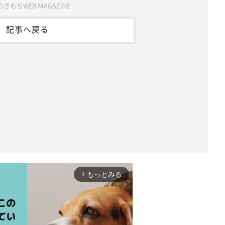
きもちWEB MAGAZINE
記事へ戻る
もっとみる
arrow_forward_ios