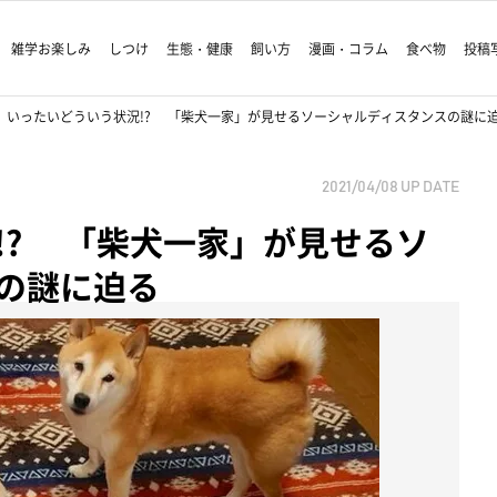
雑学お楽しみ
しつけ
生態・健康
飼い方
漫画・コラム
食べ物
投稿
いったいどういう状況!? 「柴犬一家」が見せるソーシャルディスタンスの謎に
2021/04/08
UP DATE
!? 「柴犬一家」が見せるソ
の謎に迫る