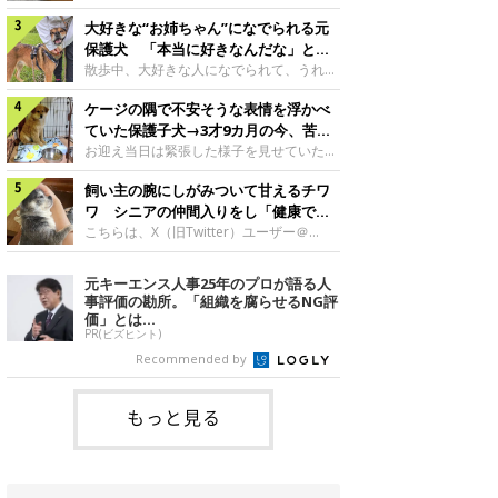
したのでしょうか。今回は、神楽ちゃんの
犬。あれから2カ月、表情や行動にさまざ
成長を飼い主さんと振り返ります！神楽ち
大好きな“お姉ちゃん”になでられる元
まな変化が見られるようになりました。遊
ゃんの成長について聞いた！お迎えから数
び疲れて眠る生後2カ月のなっちゃん遊び
保護犬 「本当に好きなんだな」と感
日後の神楽ちゃん（撮影時生後2カ月）＠
疲れた様子のなっちゃん。@Pkndg_紹介
じる表情にほっこり
散歩中、大好きな人になでられて、うれし
Kus1oKg2vsgdWS2――お迎え当初の神楽
するのは、X（旧Twitter）ユーザー
そうな表情を見せる元保護犬。甘えるよう
ちゃんの様子について教えてください。飼
@Pkndg_さんの愛犬・なっちゃん（取材
ケージの隅で不安そうな表情を浮かべ
な姿に、見ているこちらまでほっこりしま
い主さん： 「お迎え当日から“ヘソ天”で寝
時、生後4カ月／柴犬）。こちらの写真
す。大好きな“お姉ちゃん”に甘える小次郎
ていた保護子犬→3才9カ月の今、苦手
るようなコでし
は、なっちゃんが生後2カ月のころに撮影
くん妹さんになでてもらい、うれしそうな
を克服し頼もしいコに成長！
お迎え当日は緊張した様子を見せていた元
された一枚です。この日、なっちゃんは家
表情を見せる小次郎くん（2026年6月撮
野犬の保護子犬。あれから約3年半、苦手
族と一緒におもちゃで遊んでいました。た
影）。@mika_Jimmy紹介するのは、X（旧
飼い主の腕にしがみついて甘えるチワ
だったことを一つひとつ克服し、家族に寄
くさん遊んで疲れたのか、その後は眠り始
Twitter）ユーザー@mika_Jimmyさんの愛
り添う姿を見せています。お迎え当日、ケ
ワ シニアの仲間入りをし「健康で穏
めたそうです。眠るなっちゃん。
犬・小次郎くん（撮影時5才）。こちら
ージの隅で不安そうにお迎え当日のシルビ
やかな暮らしが続いてほしい」と願う
こちらは、X（旧Twitter）ユーザー＠
@Pkndg_
は、飼い主さんの妹さんと一緒に散歩をし
アちゃん。@nemonemotos今回紹介する
kotubusuke617さんが投稿した写真。写
たときに撮影したという一枚です。この
のは、X（旧Twitter）ユーザー
っているのは、愛犬でチワワのつぶしゃん
元キーエンス人事25年のプロが語る人
日、飼い主さんは実家から自宅へ帰る途
@nemonemotosさんの愛犬・シルビアち
（本名：こつぶちゃん）です。飼い主さん
事評価の勘所。「組織を腐らせるNG評
中、妹さんと公園で待ち合わせ
ゃん（撮影当時、生後推定2カ月）。飼い
の腕にしがみつくつぶしゃん（撮影時6
価」とは...
主さんが「#最初に撮った一枚」として投
才）＠kotubusuke617撮影当時の状況に
PR(ビズヒント)
稿した写真には、ケージの隅で不安そうな
ついて伺うと、飼い主さんはこう教えてく
Recommended by
表情を浮かべるシルビアちゃんの姿が写っ
れました。飼い主さん： 「ある休日のこ
ていました。こちらは、保護犬だったシル
とです。私がソファに座った途端にひざの
上にのってきたので、そのままなでながら
もっと見る
テレビを見ていたのですが、微動だにしな
いので気になって見てみると、腕にしがみ
つくような形で気持ちよさそうに