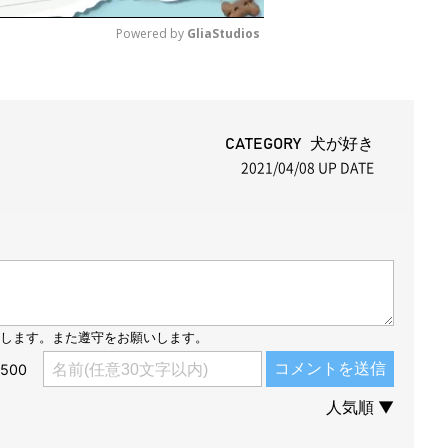
Powered by 
GliaStudios
M
u
t
CATEGORY 犬が好き
2021/04/08
UP DATE
e