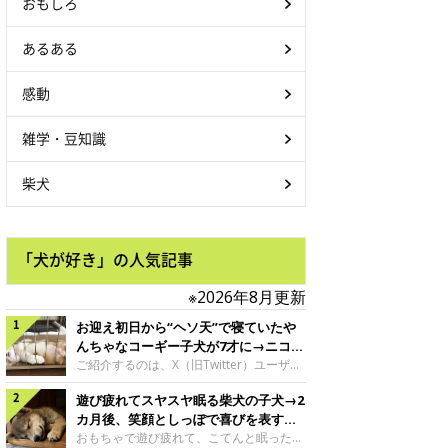
おもしろ
あるある
感動
雑学・豆知識
柴犬
「犬が好き」の人気記事
※2026年8月更新
お迎え初日から“ヘソ天”で寝ていたや
んちゃなコーギー子犬が7才に→ニコニ
コ“コーギースマイル”が魅力のコに成
ご紹介するのは、X（旧Twitter）ユーザー
＠Kus1oKg2vsgdWS2さんの愛犬でウェル
長！
遊び疲れてスヤスヤ眠る柴犬の子犬→2
シュ・コーギー・ペンブロークの神楽ちゃ
ん。今年の8月で7才になるという神楽ちゃ
カ月後、笑顔としっぽで喜びを表すコ
んですが、いったいどんな子犬時代を過ご
に成長！
おもちゃで遊び疲れて、こてんと眠った子