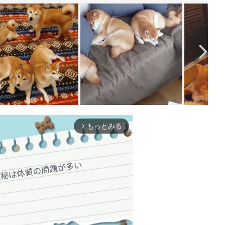
もっとみる
arrow_forward_ios