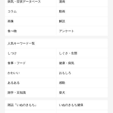
病気・症状データベース
漫画
コラム
動画
画像
解説
食べ物
アンケート
人気キーワード一覧
しつけ
しぐさ・生態
食事・フード
健康・病気
かわいい
おもしろ
あるある
感動
雑学・豆知識
柴犬
雑誌『いぬのきもち』
いぬのきもち健保