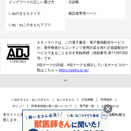
ドッグフードの正しい選び方
犬診断
いぬのきもちクイズ
購読者専用ページ
いぬ・ねこのきもちアプリ
ＡＢＪマークは、この電子書店・電子書籍配信サービス
が、著作権者からコンテンツ使用許諾を得た正規版配信サ
ービスであることを示す登録商標（登録番号 第11091003
号）です。
ABJマークの詳細、ABJマークを掲示しているサービスの一
覧はこちら→
https://aebs.or.jp/
いぬのきもち・ねこのきもち
ねこのきもち
広告掲載
利用規約
ポリシー
利用者情報の取り扱いについて
専門家一覧
お問い合わせ
本サイトに掲載されている記事・写真・イラスト等のコンテンツの無断転載を
禁じます。
会社案内
個人情報保護法に基づく公表事項等