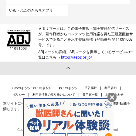
いぬ・ねこのきもちアプリ
ＡＢＪマークは、この電子書店・電子書籍配信サービス
が、著作権者からコンテンツ使用許諾を得た正規版配信サ
ービスであることを示す登録商標（登録番号 第11091003
号）です。
ABJマークの詳細、ABJマークを掲示しているサービスの一
覧はこちら→
https://aebs.or.jp/
いぬのきもち・ねこのきもち
ねこのきもち
広告掲載
利用規約
ポリシー
利用者情報の取り扱いについて
専門家一覧
お問い合わせ
本サイトに掲載されている記事・写真・イラスト等のコンテンツの無断転載を
禁じます。
会社案内
個人情報保護法に基づく公表事項等
Copyright © Benesse Style Care Group Co.,Ltd. All Rights Reserved.