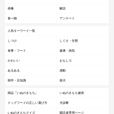
画像
解説
食べ物
アンケート
人気キーワード一覧
しつけ
しぐさ・生態
食事・フード
健康・病気
かわいい
おもしろ
あるある
感動
雑学・豆知識
柴犬
雑誌『いぬのきもち』
いぬのきもち健保
ドッグフードの正しい選び方
犬診断
いぬのきもちクイズ
購読者専用ページ