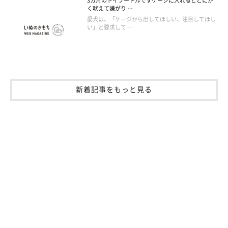
3カ月のトイプードルですケージに入れるととにか
く吠えて嫌がり …
愛犬は、「ケージから出してほしい、注目してほし
い」と要求して …
新着記事をもっと見る